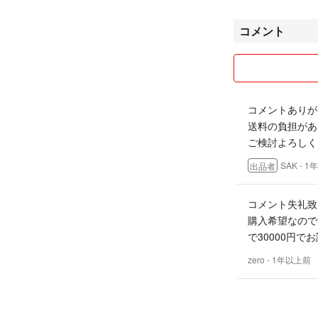
コメント
コメントありが
送料の負担があ
ご検討よろしく
SAK
- 1
出品者
コメント失礼致
購入希望なので
で30000円で
zero
- 1年以上前