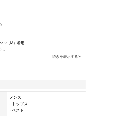
%
ize 2（M）着用
)
続きを表示する
で新品で購入しました。
の美品です。
カバーもお付け致します。
idgeのコレクションではワックスジャケットと並んで人気の
ション。
メンズ
中綿を入れており、軽量ながら保温性に優れた素材
›
トップス
›
ベスト
デザインされたキルテイングベスト。
なく、アウターの上からのレイヤードも可能なサイ