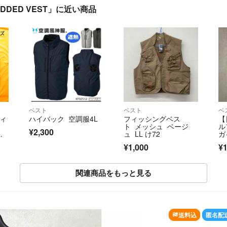
ADDED VEST」に近い商品
ベスト
ベスト
ベ
ティ
ハイバック 空調服4L
フィッシングベス
【
ス
ト メッシュ ベージ
ル
¥2,300
ブ
ュ LL け72
ガ
ー
¥1,000
¥1
関連商品をもっと見る
SOLD OUT
送料込
匿名配