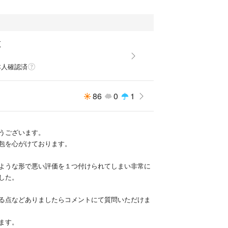
があり、開閉することでシルエットの調節が可能で
け継ぎつつもデザイン・バターンは新しく作り直さ
K
E IN ENGLANDに拘っています。
本人確認済
ens #カミエルフォートヘンス
ns #マーティーアンドサンズ#reverberate #リバーバレ
86
0
1
#auralee #オーラリー
niceness #ナイスネス
うございます。
クリスタセヤ
包を心がけております。
hine #キャプテンサンシャイン
#apresse #アプレッセ
ような形で悪い評価を１つ付けられてしまい非常に
son #スタジオニコルソン #Margiela #マルジェラ
した。
ーズド #Graphpaper #グラフペーパー #kolor #カラ
タイン
る点などありましたらコメントにて質問いただけま
#LAVENHAM #ラベンハム
ます。