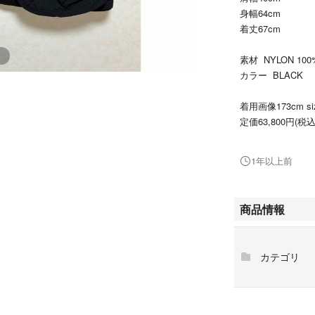
身幅64cm
着丈67cm
素材 NYLON 100
カラー BLACK
着用画像173cm s
定価63,800円(税込
セレクトショップ
1年以上前
着用回数2回ほど
タグと専用の洋服
商品情報
John Partr
高いキルトコレク
中綿には80gの
カテゴリ
に。
オーバーサイズに
単体の着用だけで