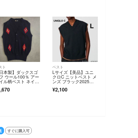
スト
ベスト
日本製】ダックスゴ
Lサイズ【美品】ユニ
フ ウール100％ アー
クロC ニットベスト メ
イル柄ベスト ネイビ
ンズ ブラック2025春
【М】
夏 完売品
,670
¥2,100
送
すぐに購入可