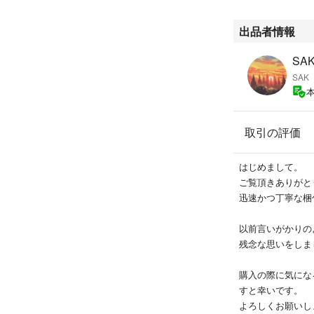
ジングです。
左右にファスナー
出品者情報
す。
伝統的な製法は受
SA
れています。
SAK
縫製は一貫してMAD
#camielfortg
#maateeandso
取引の評価
イト
#comoli #コモリ 
はじめまして。
#ciota #シオタ #
ご覧頂きありがと
#cristaseya #
迅速かつ丁寧な梱
#kaptainsuns
#herill #ヘリル 
以前言いがかりの
#studionichol
残念な思いをしま
#unused #アンユ
ー #stein #シュ
購入の際に気にな
#hyke #ハイク 
すと幸いです。
よろしくお願いし