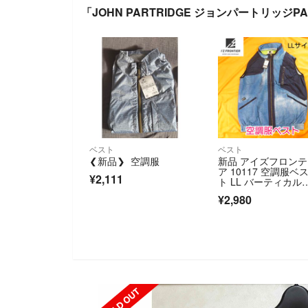
「JOHN PARTRIDGE ジョンパートリッジP
ベスト
ベスト
❮新品❯ 空調服
新品 アイズフロン
ア 10117 空調服ベ
¥2,111
ト LL バーティカル
ルー
¥2,980
SOLD OUT