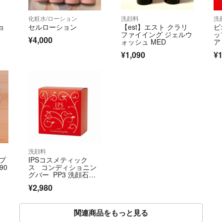
化粧水/ローション
洗顔料
洗
ョ
セルローション
【est】エスト クラリ
ビ
ファイイング ジェルウ
ッ
¥4,000
ォッシュ MED
ア
量
¥1,090
¥1
洗顔料
ープ
IPSコスメティック
90
ス コンディショニン
グバー PP3 洗顔石
鹸 1個
¥2,980
関連商品をもっと見る