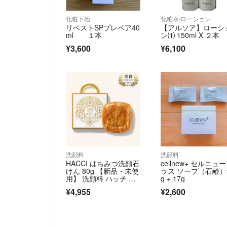
化粧下地
化粧水/ローション
リベストSPプレペア40
【アルソア】ローシ
ml １本
ン⑴ 150ml X ２本
¥3,600
¥6,100
洗顔料
洗顔料
HACCI はちみつ洗顔石
cellnew+ セルニュ
けん 80g 【新品・未使
ラス ソープ（石鹸）
用】 洗顔料 ハッチ 石
g + 17g
鹸
¥4,955
¥2,600