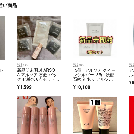
に近い商品
洗顔料
洗顔料
洗
ル
新品♡未開封 ARSO
｢3個｣ アルソア クイー
ア
A アルソア 石鹸 パッ
ンシルバー135g 洗顔
ル
ク 化粧水 6点セット サ
石鹸 箱あり アルソア
¥6
ンプル
石鹸 ARSOA洗顔フォ
¥1,599
¥10,100
ーム 匿名発送 即日発
送