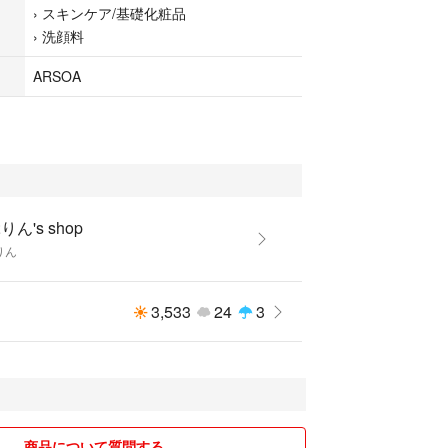
›
スキンケア/基礎化粧品
›
洗顔料
ARSOA
りん's shop
りん
3,533
24
3
商品について質問する