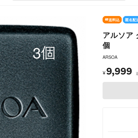
送料込
匿名配
アルソア ク
個
ARSOA
9,999
¥