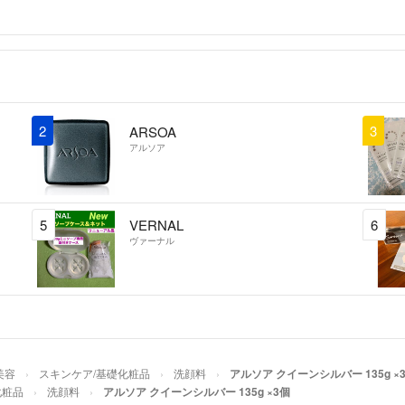
2
3
ARSOA
アルソア
5
VERNAL
6
ヴァーナル
美容
スキンケア/基礎化粧品
洗顔料
アルソア クイーンシルバー 135g ×
化粧品
洗顔料
アルソア クイーンシルバー 135g ×3個