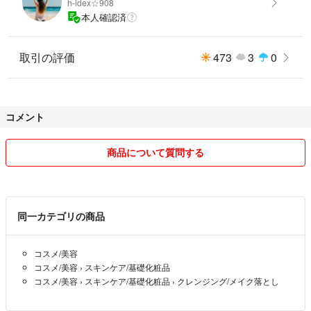
h-idex☆908
本人確認済
取引の評価
473
3
0
コメント
商品について質問する
同一カテゴリの商品
コスメ/美容
コスメ/美容
›
スキンケア/基礎化粧品
コスメ/美容
›
スキンケア/基礎化粧品
›
クレンジング/メイク落とし