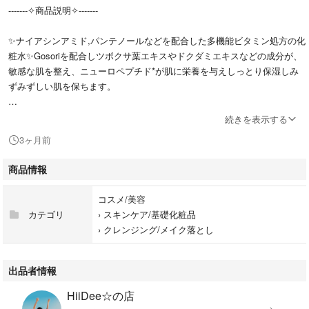
-------✧商品説明✧-------
✨ナイアシンアミド,パンテノールなどを配合した多機能ビタミン処方の化
粧水✨Gosoriを配合しツボクサ葉エキスやドクダミエキスなどの成分が、
敏感な肌を整え、ニューロペプチド*が肌に栄養を与えしっとり保湿しみ
ずみずしい肌を保ちます。
DOPAMYのキー成分「Gosori」済州島の伝統発酵法で作られた「ゴソリ
続きを表示する
酒」の酒かすから得られる天然由来成分。肌への負担が少なく使えるアッ
3ヶ月前
プサイクル原料です。
商品情報
韓国発スキンケアブランド「 DOPAMY (ドパミー)」クリーンビューティ
ー や 機能性スキンケア を超えて、神経科学(Neuro)と皮膚科学(Dermatolo
コスメ/美容
gy)を融合した、新概念のクリニカル(Clinical) スキンケアブランド
カテゴリ
›
スキンケア/基礎化粧品
›
クレンジング/メイク落とし
簡易梱包にて発送致します。
#ドパミー #ニューロベップ #トナー
出品者情報
#ナイアシンアミド
HiiDee☆の店