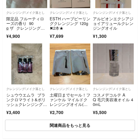
クレンジング/メイク落とし
クレンジング/メイク落とし
クレンジング/メイク落とし
限定品 フルーティロ
ESTH ハーブピーリン
アルビオンエクシアジ
ーズの香り 90
グクレンジング 120g
ョイアリュールクレン
g ザ クレンジングバ
✖︎2本★
ジングオイル
ーム フルーティーロ
¥4,900
¥7,699
¥1,300
ーズ
クレンジング/メイク落とし
クレンジング/メイク落とし
クレンジング/メイク落とし
シュウウエムラ ブラ
土曜日までセール！フ
コスメデコルテ A
ンクロマライト&ポリ
ァンケル マイルドク
Q 毛穴美容液オイル 4
ッシュクレンジングオ
レンジングオイル(ブ
0mL
イル
ラック&スムース) 詰
¥3,400
¥2,700
¥5,500
替用115ml
関連商品をもっと見る