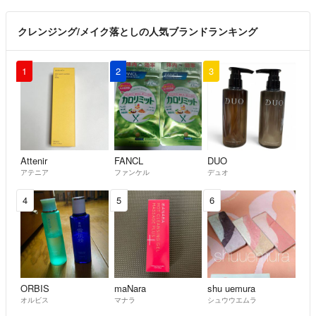
クレンジング/メイク落としの人気ブランドランキング
1
2
3
Attenir
FANCL
DUO
アテニア
ファンケル
デュオ
4
5
6
ORBIS
maNara
shu uemura
オルビス
マナラ
シュウウエムラ