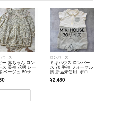
ンパース
ロンパース
ビー 赤ちゃん ロン
ミキハウス ロンパー
ース 長袖 花柄 レー
ス 70 半袖 フォーマル
襟 ベージュ 80サイ
風 新品未使用 ポロシ
ャツ風
50
¥2,480