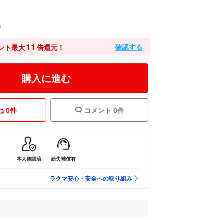
込
11
確認する
ント最大
倍還元！
購入に進む
 0件
コメント 0件
本人確認済
紛失補償有
ラクマ安心・安全への取り組み