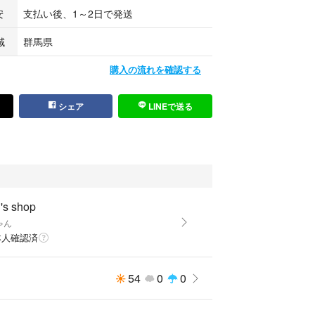
安
支払い後、1～2日で発送
域
群馬県
購入の流れを確認する
シェア
LINEで送る
s shop
ゃん
本人確認済
54
0
0