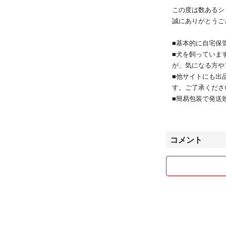
この度は数あるシ
誠にありがとうご
■基本的に自宅保
■犬を飼っていま
が、気になる方や
■他サイトにも出
す。ご了承くださ
■簡易包装で発送
■衣服は圧縮して
早めの発送を心が
コメント
よろしくお願いし
お気軽にコメントく