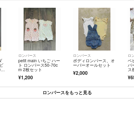
ロンパース
ロンパース
ロ
ダ
petit main いちご ハー
ボディロンパース、オ
ベ
ビ
ト ロンパース50-70c
ーバーオールセット
パ
-7
m 2枚セット
ス
¥2,000
ズ
¥1,200
¥6
ロンパースをもっと見る