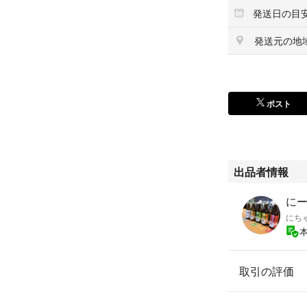
発送日の目
発送元の地
ポスト
出品者情報
にー'
にち
取引の評価