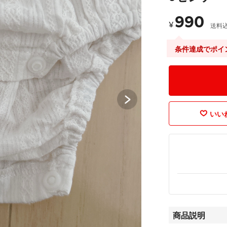
990
¥
送料
条件達成でポイ
いいね
商品説明