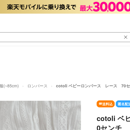
(~85cm)
ロンパース
cotoli ベビーロンパース レース 70
送料込
匿名配
cotol
0センチ