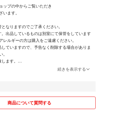
ョップの中からご覧いただき
ざいます。
管となりますのでご了承ください。
す。出品しているものは別室にて保管をしています
アレルギーの方は購入をご遠慮ください。
品していますので、予告なく削除する場合がありま
い。
致します。
お送り致します。
続きを表示する
けていますので
ます！
ださい◡̈*
商品について質問する