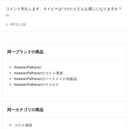
あります
コメント失礼します、ネイビーはつけたらどんな感じになりますか？
＊値段交渉後、コメント逃げなど無連絡などおやめ下さいm(__)m
☆
s
- 8年以上前
＊決済後3日以内発送を心掛けております 週末ご購入の場合は週明けの
発送となります（連休の場合は連休明けの発送となります）
日にち指定、発送業者の指定はできません
同一ブランドの商品
⚠︎⚠︎⚠︎⚠︎⚠︎⚠︎
商品の使用の物、新品の物さまざまですが
KesalanPatharan
“ご理解の上” と記載しておりますのでご購入頂いた時点で
KesalanPatharanのコスメ/美容
お客様の都合での返品はできかねます
KesalanPatharanのベースメイク/化粧品
KesalanPatharanのマスカラ
よろしくお願い致します♡
みなさまと良い縁がありますように☆*:.｡.
〓〓〓〓〓〓
同一カテゴリの商品
割れないようにプチプチで巻いて
コスメ/美容
そして表面と裏面が逆になっていただけで普通評価…