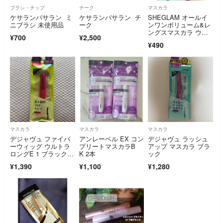
ブラシ・チップ
チーク
マスカラ
ケサランパサラン ミ
ケサランパサラン チ
SHEGLAM オールイ
ニブラシ 未使用品
ーク
ンワンボリューム&レ
ングスマスカラ ウォ
¥700
¥2,500
ータープルーフ ブラ
¥490
ック 4g
マスカラ
マスカラ
マスカラ
デジャヴュ ファイバ
アンレーベル EX コン
デジャヴュ ラッシュ
ーウィッグ ウルトラ
プリートマスカラB
アップ マスカラ ブラ
ロングE 1 ブラック(1
K 2本
ック
本)
¥1,390
¥1,100
¥1,280