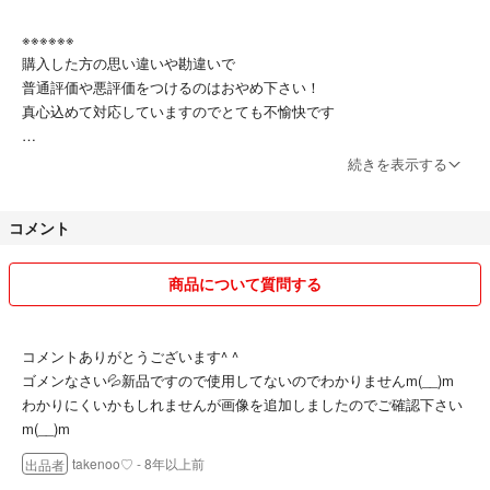
※※※※※※
購入した方の思い違いや勘違いで
普通評価や悪評価をつけるのはおやめ下さい！
真心込めて対応していますのでとても不愉快です
＊一部新品の商品は海外インポート、海外製です
続きを表示する
海外製ですのでご注意⚠︎を読んでご理解の上ご購入をお願い致します
コメント
＊商品は新品、中古品、自宅保管のため神経質な方のご購入はご遠慮下
さい ご理解したうえでの購入申請をお願い致します
商品について質問する
＊気持ちのいいお取り引きをしたいので商品の返品、交換はいたしませ
んのでご了承ください
コメントありがとうございます^ ^
＊配送中のトラブルは一切責任を負えません
ゴメンなさい💦新品ですので使用してないのでわかりませんm(__)m
わかりにくいかもしれませんが画像を追加しましたのでご確認下さい
＊商品発送後全てのクレームお受け出来ません
m(__)m
takenoo♡
- 8年以上前
出品者
＊他のサイトにも出品している商品もありますので突然削除をする事も