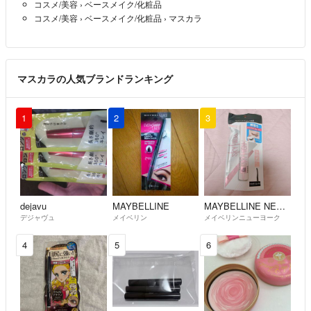
コスメ/美容
›
ベースメイク/化粧品
旅行中に購入されてたので急いで発送手続きをしましたが逆になっただ
コスメ/美容
›
ベースメイク/化粧品
›
マスカラ
けでミスはありますが… 評価が厳しすぎるので“ももまいぺこぱこ”様と
はお取引ご遠慮したいです
マスカラの人気ブランドランキング
1
2
3
dejavu
MAYBELLINE
MAYBELLINE NEW YORK
デジャヴュ
メイベリン
メイベリンニューヨーク
4
5
6