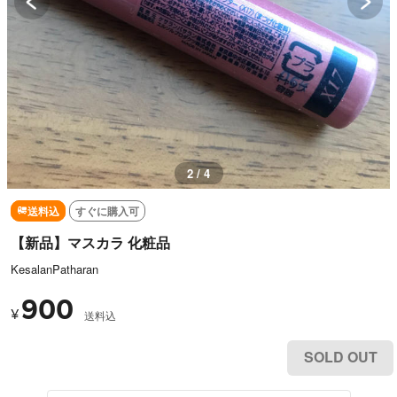
2 / 4
送料込
すぐに購入可
【新品】マスカラ 化粧品
KesalanPatharan
900
¥
送料込
SOLD OUT