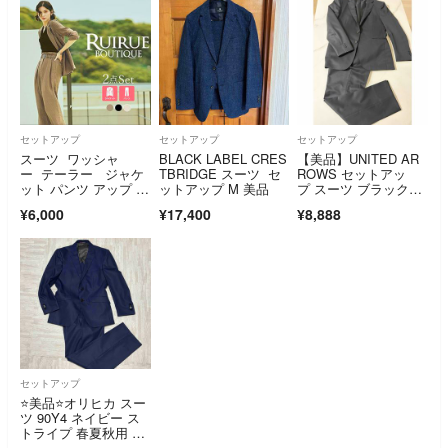
革 鍵、袋付き ブラウ
ラック【サイズ表記な
ン メンズ
し（L位）】【メン
ズ】
セットアップ
セットアップ
セットアップ
スーツ ワッシャ
BLACK LABEL CRES
【美品】UNITED AR
ー テーラー ジャケ
TBRIDGE スーツ セ
ROWS セットアッ
ット パンツ アップ パ
ットアップ M 美品
プ スーツ ブラックフ
ンツスーツ ベルト
ォーマル A day in th
¥6,000
¥17,400
¥8,888
e life
セットアップ
⭐️美品⭐️オリヒカ スー
ツ 90Y4 ネイビー ス
トライプ 春夏秋用 メ
ンズ