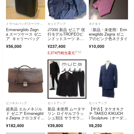
トラベルバッグ/スーツケース
セットアップ
ネクタイ
Ermenergildo Zegn
J7330 新品 ゼニア 現
〈新品・未使用〉Erm
a スーツケース ゼニ
行モデルTROFEOピ
enegildo Zegna ゼニ
ア キャリーバッグ
ンドットスーツ ネイ
アのピンク色ネクタイ
ビー 48
¥56,000
¥237,400
¥10,000
(1%)
2,374円相当還元
ビジネスバッグ
セットアップ
セットアップ
超美品 エルメネジル
新品 未使用 ムータマ
【中古】タケオキク
ド ゼニア Ermenegild
リン ロイヤルフラッ
チ TAKEO KIKUCH
o Zegna クロコダイ
シュ別注 サラサラジ
I Sculpture（オーダー
ル レザー ブリーフ ケ
ャケット パンツ セッ
品） ウール チェッ
¥182,400
¥39,800
¥8,250
ース ビジネス バッ
トアップ ブラックL
ク 6B ダブルスー
グ 鞄 カバン 本
【muta MARINE】
ツ ライトネイビーxブ