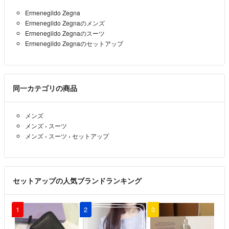
＊購入後のサイズ選択ミスや色柄の好み違いなど、返品やクレームにはお
にお値下げしていただくことは可能でしょうか？よろしくお願いいた
Ermenegildo Zegna
応え致しかねます。完全なものをお求めの神経質な方は購入をお控えくだ
します。
Ermenegildo Zegnaのメンズ
さい
Ermenegildo Zegnaのスーツ
namasute0529
- 1年以上前
Ermenegildo Zegnaのセットアップ
●検索キーワード
#リクルート
値下げ致しました^_^お早めにご購入宜しくお願い致します！
#フレッシャーズ
もーりー
- 1年以上前
出品者
#ビームス
同一カテゴリの商品
#ユナイテッドアローズ
#トゥモローランド
メンズ
#ロロピアーナ
メンズ
›
スーツ
#ErmenegildoZegna
メンズ
›
スーツ
›
セットアップ
#エルメネジルド・ゼニア
#サックスフィフスアベニュー
#イタリア
#ゼニア
セットアップの人気ブランドランキング
#スーツ
#ロロピアーナ スーツ
#スーツカンパニー
1
2
3
#ユニバーサルランゲージ