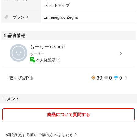
＊パンツ
›
セットアップ
ノータック テーパードライン
ブランド
Ermenegildo Zegna
●表地詳細
＊ゼニア E rmene gildo Zegna
出品者情報
...1910年創業、イタリア・ビエラ地方発祥の老舗生地メーカー
ロロピアーナに並ぶ、滑らかで艶のある高級素材
もーりー's shop
＊色柄
もーりー
紺シャドーストライプ
本人確認済
トロピカルウール
...袖口の画像が1番近い色柄になります
＊混率
取引の評価
39
0
0
表地 毛 100％
●サイズ AB5(170-96-86)
コメント
＊身長170バスト96ウエスト86cm前後の方を参考にご検討下さい
＊上着
商品について質問する
肩幅 45.5cm
着丈 70cm
バスト106cm
値段変更する前にご購入されましたか？
ウエスト 96cm