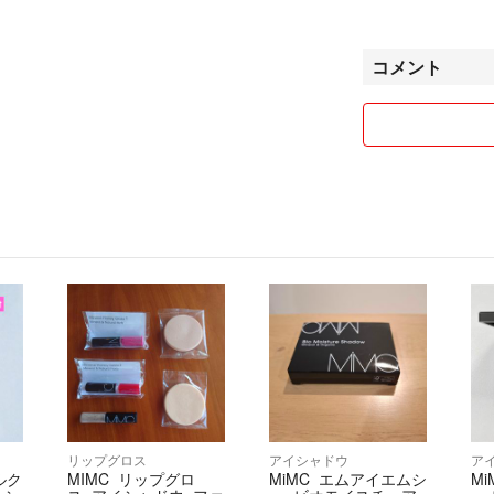
良いお取引が出来
す。
コメント
シ
リップグロス
アイシャドウ
ア
ルク
MIMC リップグロ
MiMC エムアイエムシ
M