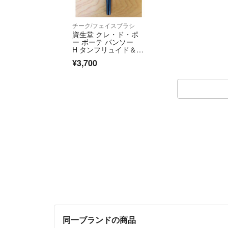
チーク/フェイスブラシ
資生堂 クレ・ド・ポ
ー ボーテ パンソー
H タンフリュイド＆ク
レーム
¥3,700
同一ブランドの商品