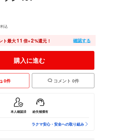
送料込
11
2
確認する
ント最大
倍+
%還元！
購入に進む
 0件
コメント 0件
本人確認済
紛失補償有
ラクマ安心・安全への取り組み