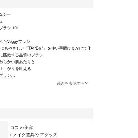
エムシー
ュ
ラシ 101
たVeggyブラシ
もやさしい「TAfrE®*」を使い手間ひまかけて作
に匹敵する品質のブラシ
わらかい肌あたりと
仕上がりを叶える
ブラシ
をしているように優しく心地良い肌あたりでツヤも
続きを表示する
まの美しい肌に
になります
てゆうパケットポストminiで発送致します
コスメ/美容
›
メイク道具/ケアグッズ
グッズ