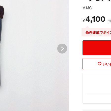
MiMC
4,100
¥
条件達成でポイ
いいね