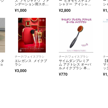
ーシ
ス アイシャドウ ファ
ー ビオモイスチュア
ー
ンデーション用スポン
シャドー アイシャド
シ
ジ
ウ
エ
¥1,000
¥2,800
¥1
シ
チーク/フェイスブラシ
チーク/フェイスブラシ
チ
ペタ
エレガンス メイクブ
サイムダンプレミア
【
ショ
ラシ
ム アクトレス オーバ
マ
ルメイクブラシ 本
ッ
¥3,000
体 2,200円
ト
¥770
¥1