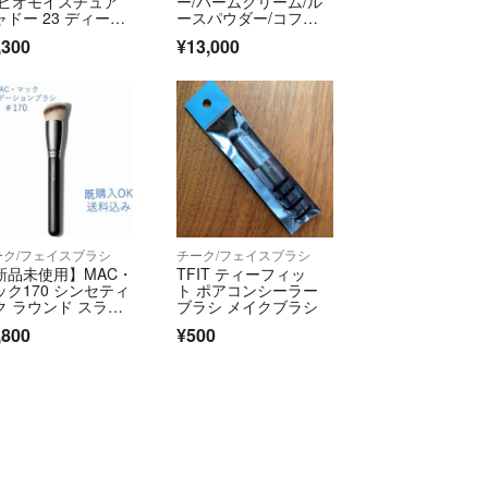
 ビオモイスチュア
ー/バームクリーム/ル
ャドー 23 ディープ
ースパウダー/コフレB
モーション
OX/５点セット/②/RS0
,300
¥13,000
703
ーク/フェイスブラシ
チーク/フェイスブラシ
新品未使用】MAC・
TFIT ティーフィッ
ック170 シンセティ
ト ポアコンシーラー
ク ラウンド スラン
ブラシ メイクブラシ
 ブラシ
,800
¥500