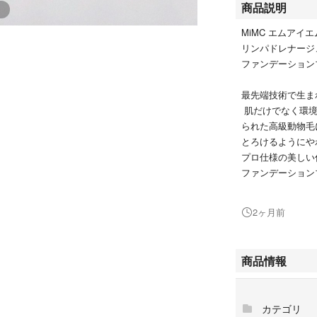
商品説明
MiMC エムアイ
リンパドレナージ
ファンデーションブ
最先端技術で生まれ
肌だけでなく環境に
られた高級動物毛
とろけるようにや
プロ仕様の美しい
ファンデーション
まるでマッサージ
カバーも思いのま
2ヶ月前
未使用に近い美品
プチプチで梱包し
商品情報
#MIMC
#コスメ/美容
カテゴリ
#メイク道具/ケア