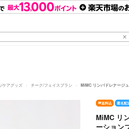
/ケアグッズ
チーク/フェイスブラシ
MiMC リンパドレナージ
送料込
匿名配
MiMC 
ーションブ