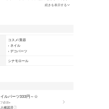
続きを表示する
··························⟡.·*.
30個＋おまけ付
ン：画像をご確認ください
コスメ/美容
›
ネイル
›
デコパーツ
可能です（コメントください）
シナモロール
の返品・交換はできません
、神経質な方はご遠慮ください
··························⟡.·*.
イルパーツ #デコパーツ #DIY #リボン #ハート #パ
ネイル #サンリオ #ハローキティ #キティ #マイメロ
イルパーツ333円～☆
#クロミ #シナモロール #ポチャッコ #ポムポムプリ
ロフ必須※
っぴ #耳つぼジュエリー #耳つぼ #キャラクター #ア
本人確認済