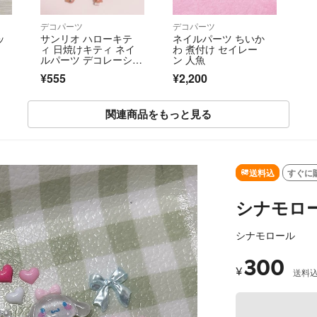
デコパーツ
デコパーツ
ッ
サンリオ ハローキテ
ネイルパーツ ちいか
ィ 日焼けキティ ネイ
わ 煮付け セイレー
ルパーツ デコレーショ
ン 人魚
ン レジン
¥555
¥2,200
関連商品をもっと見る
送料込
すぐに
シナモロ
シナモロール
300
¥
送料