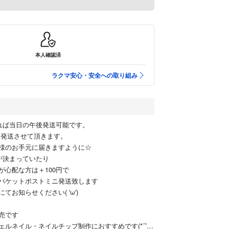
本人確認済
ラクマ安心・安全への取り組み
れば当日の午後発送可能です。
発送させて頂きます。
様のお手元に届きますように☆
が決まっていたり
が心配な方は＋100円で
パケットポストミニ発送致します
てお知らせください( 'ω')
売です
ルネイル・ネイルチップ制作におすすめです(*ˊ˘ˋ