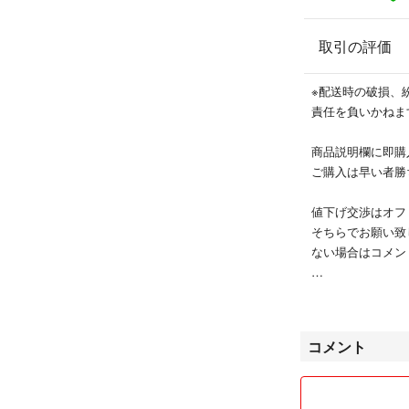
ニメ
取引の評価
※配送時の破損、
責任を負いかねま
商品説明欄に即購
ご購入は早い者勝
値下げ交渉はオフ
そちらでお願い致
ない場合はコメン
※大幅値下げ交渉
ございますがご了
コメント
セットで出品して
単品でご購入可能
ご理解の方よろし