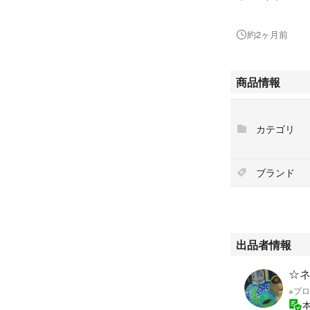
*)。♪:*°
約2ヶ月前
⟡.·*.····················
【内容】
商品情報
・ネイルパーツ：
・カラー／デザイ
カテゴリ
※即購入OK
※まとめ買い割引
ブランド
・イメージ違いで
・完璧を求める方
⟡.·*.····················
出品者情報
#ハンドメイド #ネ
ール #星 #セルフ
☆ネ
ディ #マイメロ 
※プ
ン #けろけろけろ