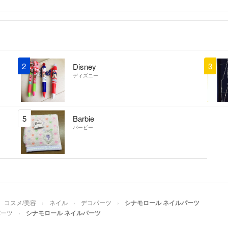
休憩中又は帰宅後
場合によっては返
出来るだけ早めに
自宅で犬と兎を室
2
3
Disney
ディズニー
5
Barbie
バービー
コスメ/美容
ネイル
デコパーツ
シナモロール ネイルパーツ
パーツ
シナモロール ネイルパーツ