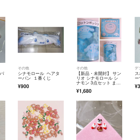
その他
その他
デ
ルパ
シナモロール ヘアタ
【新品・未開封】 サン
ス
ーバン １番くじ
リオ シナモロール シ
ー
ナモン 3点セット まと
¥900
¥
め売り
¥1,680