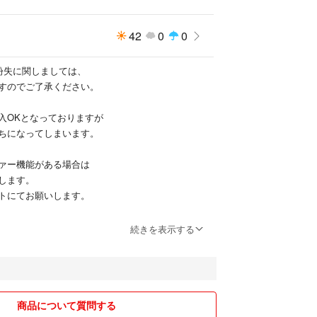
42
0
0
紛失に関しましては、
すのでご了承ください。
入OKとなっておりますが
ちになってしまいます。
ァー機能がある場合は
します。
トにてお願いします。
はお断りする場合が
続きを表示する
承ください。
る物に関して
ですが安くなる訳ではないので
くお願いします。
商品について質問する