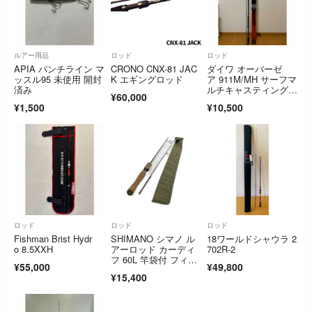
ルアー用品
ロッド
ロッド
APIA パンチライン マ
CRONO CNX-81 JAC
ダイワ オーバーゼ
ッスル95 未使用 開封
K エギングロッド
ア 911M/MH サーフマ
済み
ルチキャスティングロ
¥60,000
ッド
¥1,500
¥10,500
ロッド
ロッド
ロッド
Fishman Brist Hydr
SHIMANO シマノ ル
18ワールドシャウラ 2
o 8.5XXH
アーロッド カーディ
702R-2
フ 60L 竿袋付 フィッ
¥55,000
¥49,800
シング 釣り具 33602
¥15,400