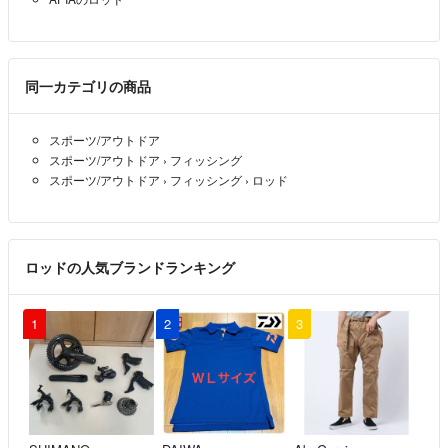
かんてい局南熊本店
TEL：096-372-5111
同一カテゴリの商品
▼特商法
https://fril.jp/ts/official/law/eiw/
スポーツ/アウトドア
▼返品特約
スポーツ/アウトドア
›
フィッシング
https://fril.jp/ts/official/law/eiw/#return_policy
スポーツ/アウトドア
›
フィッシング
›
ロッド
ロッドの人気ブランドランキング
1
2
3