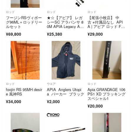
ロッド
ロッド
ロッド
フージンRSヴィボー
★☆【アピア】 レガ
【尾張小牧店】 中
グ96ML＋ロッドリー
シーSC アラバンサ 8
古 ※付属品なし API
ルセット
0M APIA Legacy ALA
A | アピア ロッド Foo
BANZA アジ メバ
jin'RS SPRINGER 88
¥69,800
¥25,380
¥29,000
ル アオリイカ K_168
ML フージンRS スプ
★☆v46052
リンガー 88M 釣竿 2
ピース 【84】
ロッド
ウエア
ロッド
foojin RS 95MH desir
APIA Anglers Utopi
Apia GRANDAGE 106
e 風神RS
a パーカー ブラック
PS1 XD プラッキング
スペシャル1
¥34,000
¥2,000
¥20,000