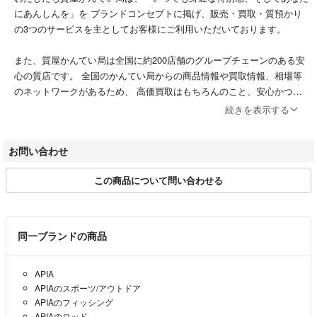
にあんしんを」を ブランドコンセプトに掲げ、販売・買取・質預かり
の3つのサービスを主としてお客様にご利用いただいております。
また、質屋かんてい局は全国に約200店舗のグループチェーンのある安
心の質店です。 全国のかんてい局からの商品情報や買取情報、相場等
のネットワークがあるため、 高価買取はもちろんのこと、安心かつお
求めやすい価格での販売を可能にしております。
続きを表示する
信頼の鑑定士が笑顔で対応させていただきます。熊本での質預かり・買
お問い合わせ
取・販売は質屋かんてい局熊本（上水前寺店、南高江店、飛田店、南熊
本店）を是非ご利用ください。
この商品について問い合わせる
かんてい局上水前寺店
TEL：096-384-3700
同一ブランドの商品
かんてい局南高江店
TEL：096-358-7771
APIA
APIAのスポーツ/アウトドア
かんてい局飛田店
APIAのフィッシング
TEL：096-346-5010
APIAのロッド