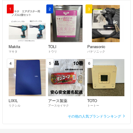
1
2
3
Makita
TOLI
Panasonic
マキタ
トウリ
パナソニック
4
5
6
LIXIL
アース製薬
TOTO
リクシル
アースセイヤク
トートー
その他の人気ブランドランキング