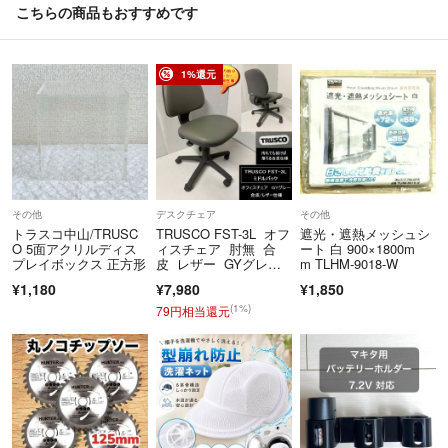
こちらの商品もおすすめです
1%還元
その他
デスクチェア
その他
トラスコ中山/TRUSC
TRUSCO FST-3L オフ
遮光・遮熱メッシュシ
O 5面アクリルディス
ィスチェア 肘無 合
ート 白 900×1800m
プレイボックス 正方形
皮 レザー GYグレ
m TLHM-9018-W
ー 送料無料 訳あり処
¥1,180
¥7,980
¥1,850
分 ta282
(1%)
79円相当還元