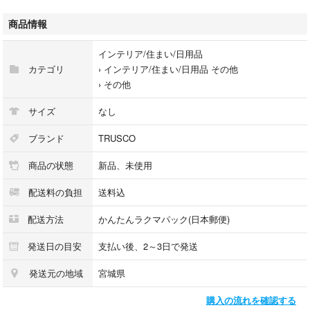
屋外作業に便利な防雨型です。
商品情報
返品不可とさせて頂きますので、ご了承くださいませ。
インテリア/住まい/日用品
発送は防雨対策を実施の上、緩衝材にて包み、発送させて頂きます。
カテゴリ
›
インテリア/住まい/日用品 その他
（週末、土日の発送は出来ない可能性があります。）
›
その他
サイズ
なし
ブランド
TRUSCO
商品の状態
新品、未使用
配送料の負担
送料込
配送方法
かんたんラクマパック(日本郵便)
発送日の目安
支払い後、2～3日で発送
発送元の地域
宮城県
購入の流れを確認する