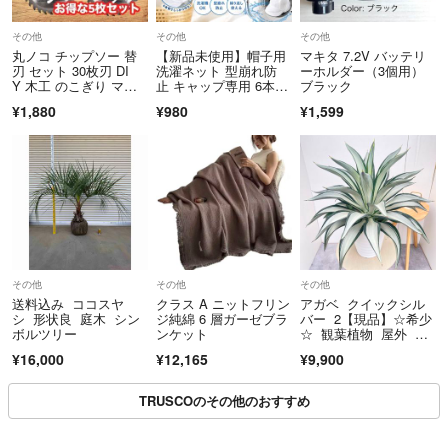
その他
その他
その他
丸ノコ チップソー 替
【新品未使用】帽子用
マキタ 7.2V バッテリ
刃 セット 30枚刃 DI
洗濯ネット 型崩れ防
ーホルダー（3個用）
Y 木工 のこぎり マル
止 キャップ専用 6本骨
ブラック
ノコ
構造 3層メッシュ
¥1,880
¥980
¥1,599
その他
その他
その他
送料込み ココスヤ
クラス A ニットフリン
アガベ クイックシル
シ 形状良 庭木 シン
ジ純綿 6 層ガーゼブラ
バー 2【現品】☆希少
ボルツリー
ンケット
☆ 観葉植物 屋外 ド
ライガーデン 大型
¥16,000
¥12,165
¥9,900
TRUSCOのその他のおすすめ