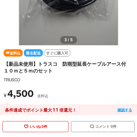
3 / 5
送料込
匿名配送
すぐに購入可
【新品未使用】トラスコ 防雨型延長ケーブルアース付
１０ｍと５ｍのセット
TRUSCO
4,500
¥
送料込
11
条件達成でポイント最大
倍還元！
確認する
いいね 0件
コメント 0件