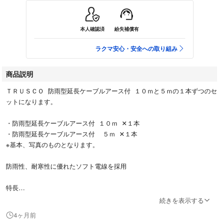
本人確認済
紛失補償有
ラクマ安心・安全への取り組み
商品説明
ＴＲＵＳＣＯ 防雨型延長ケーブルアース付 １０ｍと５ｍの１本ずつのセ
ットになります。
・防雨型延長ケーブルアース付 １０ｍ ✕１本
・防雨型延長ケーブルアース付 ５ｍ ✕１本
※基本、写真のものとなります。
防雨性、耐寒性に優れたソフト電線を採用
特長
防雨性、耐寒性に優れたソフト電線（S-VCT1.25mm²電線）を採用してい
続きを表示する
ますので、1500Wまで使用可能です。
4ヶ月前