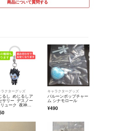
商品について質問する
ャラクターグッズ
キャラクターグッズ
じるし めじるしア
バルーンポップチャー
セサリー デスノー
ム シナモロール
 リューク 夜神
¥490
 ミサミサ エル ブ
50
ーロック 呪術 ブリ
チ アニメ ヒソ
 特典