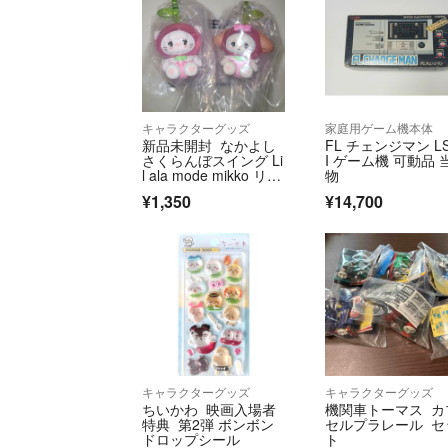
キャラクターグッズ
家庭用ゲーム機本体
新品未開封 なかよし
FL チェンジマン L
さくらんぼスイング Li
I ゲーム機 可動品 
l ala mode mikko リル
物
アラモード スフレ ム
¥1,350
¥14,700
ース ガチャ
キャラクターグッズ
キャラクターグッズ
ちいかわ 映画入場者
機関車トーマス カ
特典 第2弾 ボンボン
セルプラレール セ
ドロップシール
ト