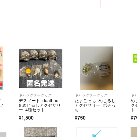
キャラクターグッズ
キャラクターグッズ
キ
イ
デスノート deathnot
たまごっち めじるし
め
フ
e めじるしアクセサリ
アクセサリー ポチっ
ク
ー 4種セット
ち
ト
月
¥1,500
¥750
¥7
ル
ー
カ