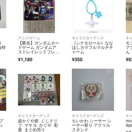
アニメ/ゲーム
キャラクターグッズ
キ
S
【匿名】ガンダムカー
《シナモロール》なな
モ
当時
ドゲーム ガンダムア
ほしカラフルマルチチ
ア
ストレイレッドフレー
ャーム
ん 
ム & ガンダムMk-II 2
¥1,180
¥350
¥6
枚セット
キャラクターグッズ
キャラクターグッズ
キ
プ
超かぐや姫 くじクリ
ちいかわ シーサー シ
moj
ッ
フ ヤチヨ かぐや 彩
ーサー祭り アクリル
d
葉 まとめ売り
スタンド