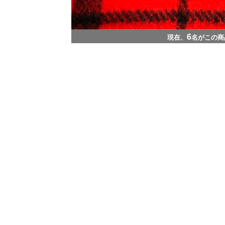
6
現在、
名がこの商