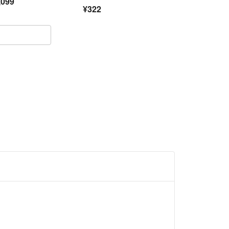
,099
ミン茶
¥322