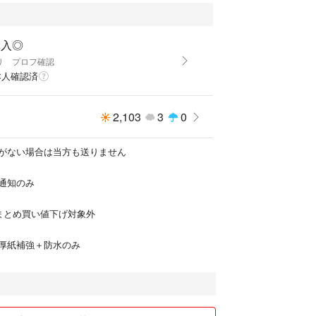
購入◎
リ プロフ確認
本人確認済
2,103
3
0
がない場合は当方も送りません
通知のみ
はまとめ買い値下げ対象外
厚紙補強＋防水のみ