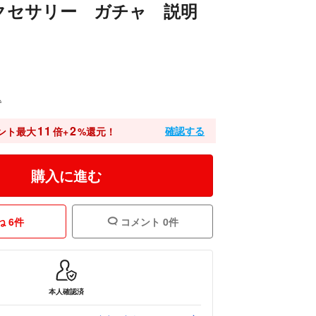
クセサリー ガチャ 説明
込
11
2
確認する
ント最大
倍+
%還元！
購入に進む
 6件
コメント 0件
本人確認済