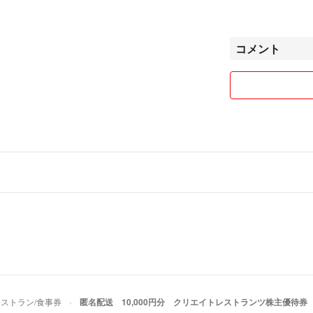
お取り置き、専用
送料等考慮致しま
コメント
はご遠慮いただく
梱包は、水濡れ対
ご不明点ありまし
ストラン/食事券
匿名配送 10,000円分 クリエイトレストランツ株主優待券 