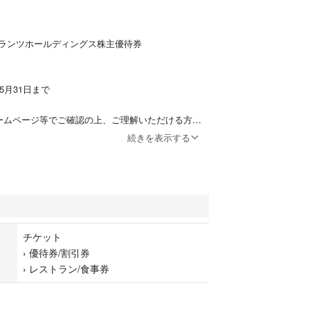
ランツホールディングス株主優待券
年5月31日まで
ームページ等でご確認の上、ご理解いただける方の
ます。
続きを表示する
*************
「即購入」を歓迎しております。
のやり取りの途中でありましても、ご購入された方
チケット
ます。
›
優待券/割引券
等には対応しておりませんので、ご了承ください。
›
レストラン/食事券
たら、コメントをお願い致します。