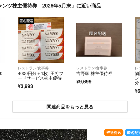
ランツ株主優待券 2026年5月末」に近い商品
レストラン/食事券
レストラン/食事券
レ
0
4000円分＋1枚 王将フ
吉野家 株主優待券
物
ードサービス株主優待
ン
¥9,699
分
¥3,993
¥6
関連商品をもっと見る
送料込
匿名配