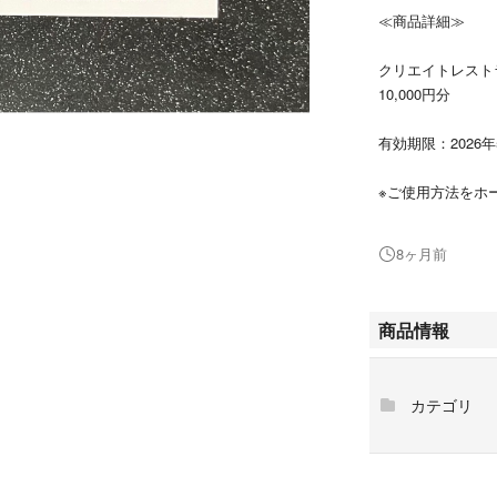
≪商品詳細≫
クリエイトレスト
10,000円分
有効期限：2026
※ご使用方法をホ
購入をお願い致し
8ヶ月前
*********************
こちらの商品は、
商品情報
また、メッセージ
が最優先になり
カテゴリ
お取り置き、専用
ご不明点ありまし