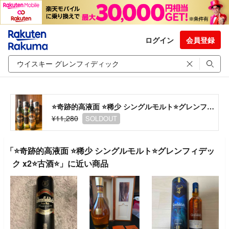
ログイン
会員登録
⭐️奇跡的高液面 ⭐️稀少 シングルモルト⭐️グレンフィデック x2⭐️古酒⭐️
¥11,280
SOLDOUT
「⭐️奇跡的高液面 ⭐️稀少 シングルモルト⭐️グレンフィデッ
ク x2⭐️古酒⭐️」に近い商品