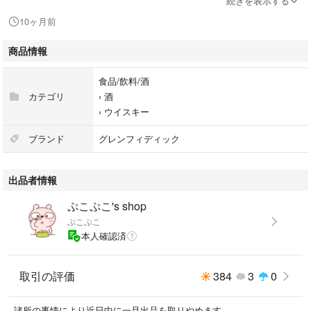
続きを表示する
10ヶ月前
価格は諸事情により上下します
過度なお値引きご遠慮ください✨ ✨
商品情報
他にも多数出品しておりますのでご覧になられてください
食品/飲料/酒
カテゴリ
›
酒
現品まま、すり替え防止のため返品なしでお願いします
›
ウイスキー
未成年のご購入はお控えくださるようお願いいたします
ブランド
グレンフィディック
絶対割れない包装を目指しています！
緩衝材にダンボール、プチプチ等を使用しています
出品者情報
未開封
ぷこぷこ's shop
ぷこぷこ
#スコッチ #スコッチウイスキー
本人確認済
#旧ボトル #旧 #投資 #マッカラン #バランタイン #ジョニーウォーカー #
ブラック #スイング #グレンフィデック #オールドパー #J&B #ベル #oldp
arr#フィンドレイター #ブリタニア #J&B #ホワイトホース #OldParr #ハイ
取引の評価
384
3
0
ランドパーク #ベル
#ロングモーン #16年#Longmorn #16Y
諸所の事情により近日中に一旦出品を取りやめます