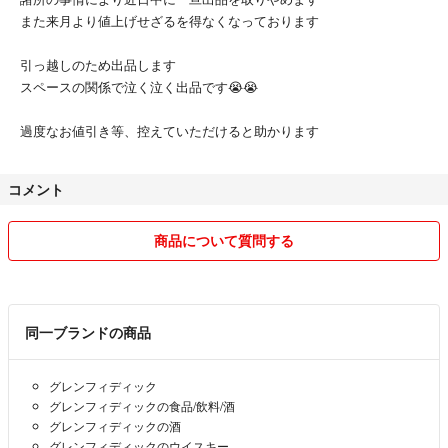
#ヴァイキングオナー #12年
また来月より値上げせざるを得なくなっております
#ミュアヘッズ
#アードベッグ #ラフロイグ #アイラ #スコッチ # #17年 #サントリー #
引っ越しのため出品します
響 #ブレンダーズチョイス #ジャパニーズハーモニー #アイリッシュ #バ
スペースの関係で泣く泣く出品です😭😭
ーボン #テネシーウイスキー #ワイルドターキー
#ジャックダニエル #メーカーズマーク
過度なお値引き等、控えていただけると助かります
#レミーマルタン
#古酒 #昭和 #従価特級 #従価 #特級 #特急 #未開封 #750ml #760ml #高液
面 #稀少 #セット #シングルモルト #ブレンデッド
コメント
#山崎 #白州 #余市 #入手困難
商品について質問する
同一ブランドの商品
グレンフィディック
グレンフィディックの食品/飲料/酒
グレンフィディックの酒
グレンフィディックのウイスキー