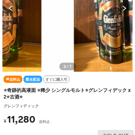
3 / 7
送料込
匿名配送
すぐに購入可
⭐️奇跡的高液面 ⭐️稀少 シングルモルト⭐️グレンフィデック x
2⭐️古酒⭐️
グレンフィディック
11,280
¥
送料込