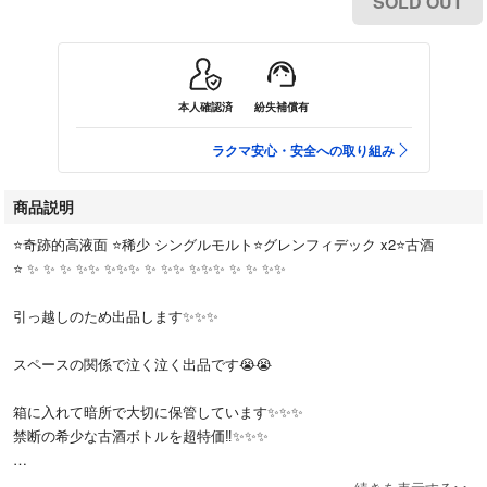
SOLD OUT
本人確認済
紛失補償有
ラクマ安心・安全への取り組み
商品説明
⭐️奇跡的高液面 ⭐️稀少 シングルモルト⭐️グレンフィデック x2⭐️古酒
⭐️ ✨ ✨ ✨ ✨✨ ✨✨✨ ✨ ✨✨ ✨✨✨ ✨ ✨ ✨✨
引っ越しのため出品します✨✨✨
スペースの関係で泣く泣く出品です😭😭
箱に入れて暗所で大切に保管しています✨✨✨
禁断の希少な古酒ボトルを超特価‼️✨✨✨
約半世紀の時を経てこの美しさ✨ ✨✨