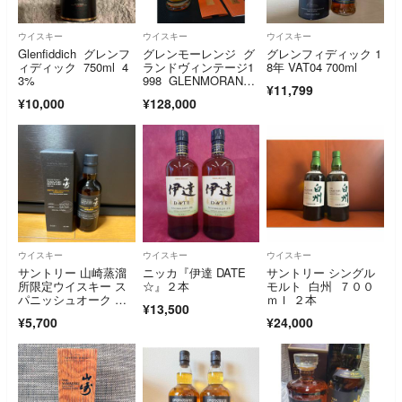
ウイスキー
ウイスキー
ウイスキー
Glenfiddich グレンフ
グレンモーレンジ グ
グレンフィディック 1
ィディック 750ml 4
ランドヴィンテージ1
8年 VAT04 700ml
3%
998 GLENMORANGI
¥11,799
E 正規品
¥10,000
¥128,000
ウイスキー
ウイスキー
ウイスキー
サントリー 山崎蒸溜
ニッカ『伊達 DATE
サントリー シングル
所限定ウイスキー ス
☆』２本
モルト 白州 ７００
パニッシュオーク ピ
ｍｌ ２本
¥13,500
ーテッドモルト 4
¥5,700
¥24,000
8% 180ml