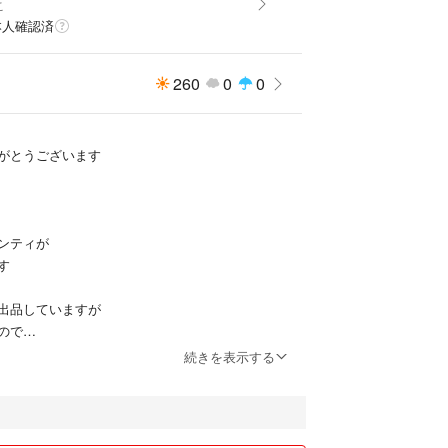
こ
本人確認済
260
0
0
がとうございます
ンティが
す
出品していますが
ので
る方の購入を
続きを表示する
していましたので
は