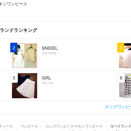
喫煙者はいません
キシワンピース
猫を飼っています
m(__)m
ブランドランキング
2
3
SNIDEL
スナイデル
5
GRL
6
グレイル
ロングワンピ
ディース
ワンピース
ロングワンピース/マキシワンピース
ヨークラン