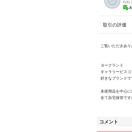
ねね
取引の評価
ご覧いただきあり
ヨークランド
ギャラリービスコ
好きなブランドで
未使用品を中心に
全て自宅保管です
了承していただけ
お願します
タグは取って保管
コメント
ほとんどのお品物
タグなしです