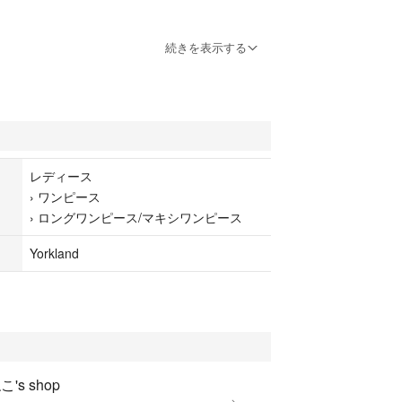
センチくらい
続きを表示する
くらい
ンとブルーの
レディース
›
ワンピース
す
›
ロングワンピース/マキシワンピース
方の
します
Yorkland
's shop