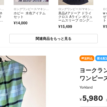
ロングワンピース/マキシワンピース
ロングワンピース/マキシワンピース
ロングワンピース/マキシワンピース
ネ
ホビー 水色アイテム
美品♪アドーア ドライ
w
ラ
セット
クロス Aライン ボリュ
ゼ
ンピ
ームスリーブ ロングワ
ト
¥14,000
ンピース
グ
¥15,499
¥1
関連商品をもっと見る
SOLD OUT
送料込
匿名配
ヨークラ
ワンピー
Yorkland
5,980
¥