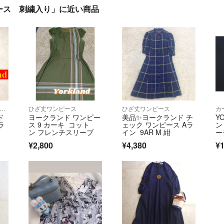
ース 刺繍入り」に近い商品
ャツ/ブラウス(半袖/袖なし)
ひざ丈ワンピース
ひざ丈ワンピース
カ
ド
ヨークランド ワンピー
美品✨ヨークランド チ
Y
ラ
ス 9 カーキ コット
ェック ワンピース Aラ
ン
ン フレンチスリーブ
イン 9AR M 紺
ー
ー
¥2,800
¥4,380
¥1