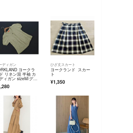
ーディガン
ひざ丈スカート
ORKLAND ヨークラ
ヨークランド スカー
ド リネン混 半袖 カ
ト
ディガン sizeM/グレ
¥1,350
ジュ ■◆ レディース
,280