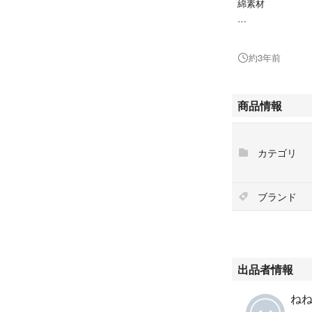
綿素材
身幅平置き 45
着丈 118センチ
約3年前
エメラルドグリー
涼しげなチェック
商品情報
刺繍入り
未使用品ですが
カテゴリ
長期自宅保管品で
ご理解いただける
購入をお願いいた
ブランド
出品者情報
ねねこ