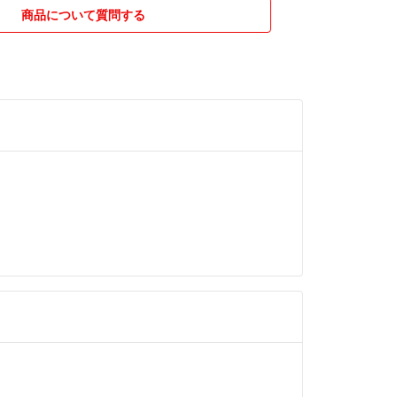
商品について質問する
で平日になります
ますので
が遅くなる事も
したコメント
メントは
いませんので
願いします
しているお品もありますので
除いたします。