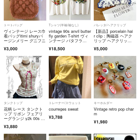
着画像は出来ません
購入意思が無いと思われた場合、
トートバッグ
Tシャツ(半袖/袖なし)
バレッタ/ヘアクリップ
コメントは早めに削除します。
ヴィンテージ レース巾
vintage 90s anvil butter
【新品】porcelain hai
発送後のメッセージ送りません。
着バッグitimi shuryバ
fly garden T-shirt ヴィ
r clip：陶磁器 ヘアク
→発送日等質問があれば事前に言ってください。
ージンメリー グニフニ
ンテージ バタフラ
リップ ヘアクリッ
イ ガーデン Tシャツ
プ ヘアクリップ バン
発送後のメッセージ不要です。
¥3,000
¥18,500
¥5,000
スクリップ ヘアアクセ
サリー
同じ画像を使っての再販はやめてほしいです。
ご自身で撮り直してください
ハンドメイド作品
古いパーツと新しいものを
組み合わせたりと様々です
ブランド名 LULUAMBER
タンクトップ
トレーナー/スウェット
キーホルダー
花柄 レース タンクト
courreges sweat
Vintage retro pop char
同じものはほとんど作りません。
ップ リボン フェアリ
m
まだまだ未熟な作品です
¥3,788
ーグランジ y2k 00s ギ
¥1,980
ご理解の上ご購入頂きたいと思います。
ャル
¥3,880