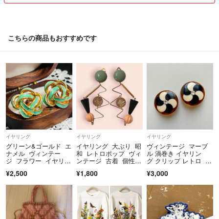
ほとんどが一点物になります。
当方知識はあまり無いです。
年代等わかりかねます。
こちらの商品もおすすめです
ブランド名等は検索ワードとしての記載です。
リサイクル梱包あり。
発送中の破損、紛失の保証なし。
発送の日時や方法等は購入前にお願いします。
☆複数購入の場合、おまとめページを作りまとめての発送となります。
その際各ページにコメントください。
以上◯点です。
イヤリング
イヤリング
イヤリング
と書いていただけるとスムーズです。
グリーン&ゴールド エ
イヤリング 大ぶり 昭
ヴィンテージ マーブ
ナメル ヴィンテー
和 レトロポップ ヴィ
ル 渦巻き イヤリン
ジ フラワー イヤリン
ンテージ 古着 個性
グ クリップ レトロ ビ
【プロフ読んだ】とコメント頂いた方のみ2点目から50円のお値引きと
グ
的 ハンドメイド
ンテージ
¥2,500
¥1,800
¥3,000
なります。
毎回お願い致します。:°ஐ
リピート様でも初めからとなります
購入後は無効とします。