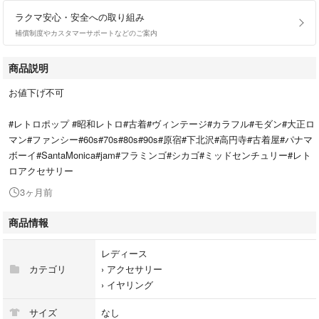
ラクマ安心・安全への取り組み
補償制度やカスタマーサポートなどのご案内
商品説明
お値下げ不可
#レトロポップ #昭和レトロ#古着#ヴィンテージ#カラフル#モダン#大正ロ
マン#ファンシー#60s#70s#80s#90s#原宿#下北沢#高円寺#古着屋#パナマ
ボーイ#SantaMonica#jam#フラミンゴ#シカゴ#ミッドセンチュリー#レト
ロアクセサリー
3ヶ月前
商品情報
レディース
カテゴリ
›
アクセサリー
›
イヤリング
サイズ
なし