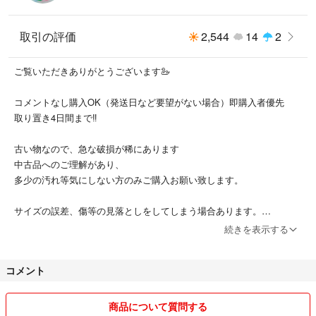
取引の評価
2,544
14
2
ご覧いただきありがとうございます🦢
コメントなし購入OK（発送日など要望がない場合）即購入者優先
取り置き4日間まで‼︎
古い物なので、急な破損が稀にあります
中古品へのご理解があり、
多少の汚れ等気にしない方のみご購入お願い致します。
サイズの誤差、傷等の見落としをしてしまう場合あります。
どうしても色の誤差出てしまいます。
続きを表示する
古着特有の臭いなどご了承ください。
コメント
直接見ることのできないお取り引きなので、
購入は慎重にお願い致します。
商品について質問する