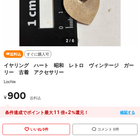
3 / 6
送料込
すぐに購入可
イヤリング ハート 昭和 レトロ ヴィンテージ ガー
リー 古着 アクセサリー
Lochie
900
¥
送料込
11
2
条件達成でポイント最大
倍+
%還元！
確認する
いいね 0件
コメント 0件