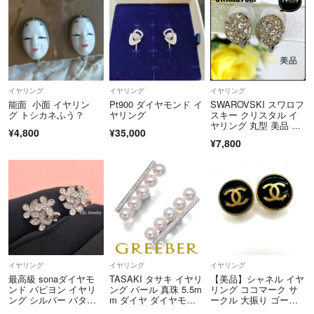
イヤリング
イヤリング
イヤリング
能面 小面 イヤリン
Pt900 ダイヤモンド イ
SWAROVSKI スワロフ
グ トシカネふう？
ヤリング
スキー クリスタル イ
ヤリング 丸型 美品 正
¥4,800
¥35,000
規品
¥7,800
イヤリング
イヤリング
イヤリング
最高級 sonaダイヤモ
TASAKI タサキ イヤリ
【美品】シャネル イヤ
ンド パピヨン イヤリ
ング パール 真珠 5.5m
リング ココマーク サ
ング シルバー バタフ
m ダイヤ ダイヤモン
ークル 大振り ゴール
ライ 蝶々 高級ジルコ
ド 0.16ct バランスプラ
ド