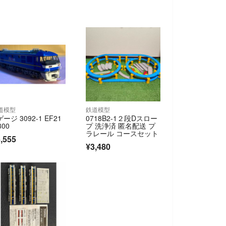
道模型
鉄道模型
ゲージ 3092-1 EF21
0718B2-1２段Dスロー
300
プ 洗浄済 匿名配送 プ
ラレール コースセット
,555
¥3,480