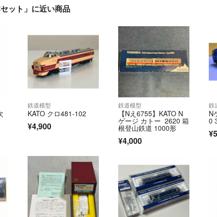
基本セット」に近い商品
鉄道模型
鉄道模型
鉄
次
KATO クロ481-102
【Nえ6755】KATO N
N
ゲージ カトー 2620 箱
0 
¥4,900
根登山鉄道 1000形
¥5
¥4,000