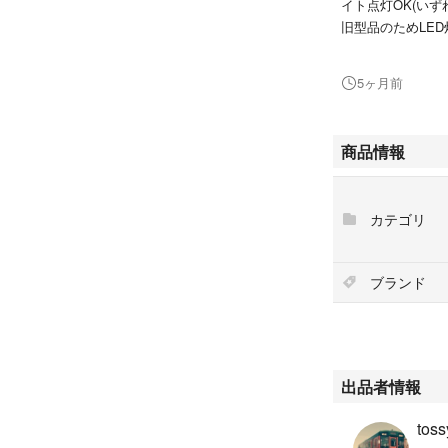
イト点灯OK(い
旧型品のためLE
ですが、テールラ
5ヶ月前
中古品につき使用
う、ご了承の上で
商品情報
#Nゲージ #KATO
カテゴリ
ブランド
出品者情報
tos