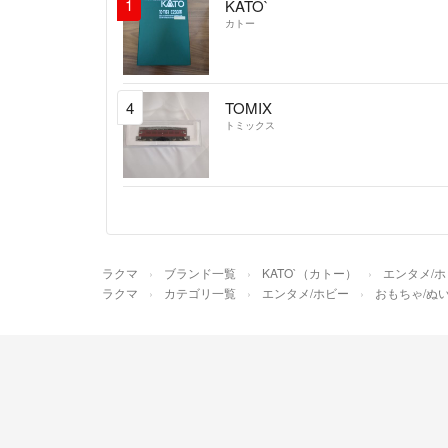
1
KATO`
カトー
4
TOMIX
トミックス
ラクマ
ブランド一覧
KATO`（カトー）
エンタメ/
ラクマ
カテゴリ一覧
エンタメ/ホビー
おもちゃ/ぬ