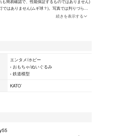
ずれも簡易確認で、性能保証するものではありません)
D灯ではありません(ムギ球？)。写真では判りづらい
イトは赤色に点灯します。室内灯はありません。
続きを表示する
感や細かいキズ等があってもご容赦いただけますよ
ご購入ください。
 #カトー #鉄道模型 #新幹線 #新幹線0系 #0系
エンタメ/ホビー
›
おもちゃ/ぬいぐるみ
›
鉄道模型
KATO`
sy55