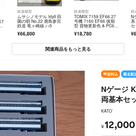
鉄道模型
鉄道模型
鉄
ムサシノモデル Idyll 田
TOMIX 7159 EF66 27
N
抜け
園の唄 No.22 鹿島参宮
号機 7160 EF66 後期
系
ア
鉄道 竜ヶ崎線 ハ5
型 貨物更新色 & PC60
セ
 タ
62 クーラー Nゲージ
カ
¥66,800
¥18,780
¥6
ィ
関連商品をもっと見る
送料込
匿名配
Nゲージ K
両基本セ
KATO`
12,000
¥