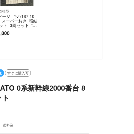
道模型
ゲージ キハ187 10
 スーパーおき 増結
ット 3両セット tn
プラー変更 特急デ
,000
ーゼルカー
SOLD OUT
送
すぐに購入可
ATO 0系新幹線2000番台 8
ット
送料込