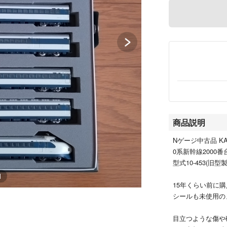
商品説明
Nゲージ中古品 KA
0系新幹線2000番
型式10-453(旧型
1
15年くらい前に
シールも未使用の
目立つような傷や