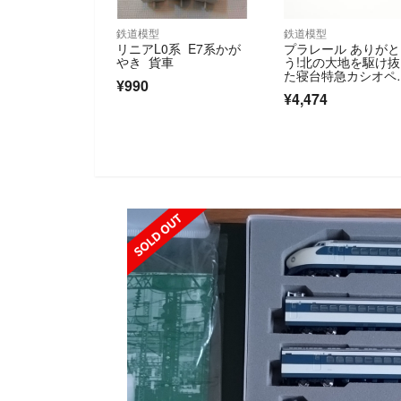
鉄道模型
鉄道模型
リニアL0系 E7系かが
プラレール ありがと
やき 貨車
う!北の大地を駆け
た寝台特急カシオペ
¥990
(動力付き) 鉄道模型
¥4,474
カラトミー
SOLD OUT