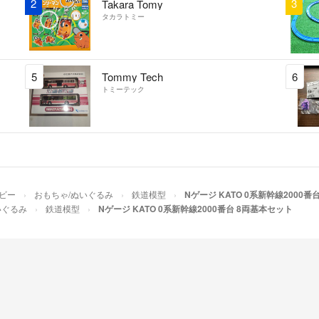
2
3
Takara Tomy
タカラトミー
5
Tommy Tech
6
トミーテック
ホビー
おもちゃ/ぬいぐるみ
鉄道模型
Nゲージ KATO 0系新幹線2000番
いぐるみ
鉄道模型
Nゲージ KATO 0系新幹線2000番台 8両基本セット