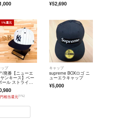
1,000
¥52,690
ー 24SS アイボリ
フターサービス代等の商品代金以上のご請求、不良
ー メンズ ビズビム/ヴ
ィズヴィム【中古】6-
金での対応などはお受けできません。
0501G♪
品については、いかなる理由でもご返品をお断りさ
1%還元
ります。
クマ公式パートナーです。
fril.jp/ts/official/law/vtr/
://fril.jp/ts/official/law/vtr/#return_policy
者登録番号：T4260002013524
ャップ
キャップ
ア/廃番【ニューエ
supreme BOXロゴ ニ
×ヤンキース】ベー
ューエラキャップ
ボール ストライ
¥5,000
 キャップ 白×紺
0,980
(1%)
9円相当還元