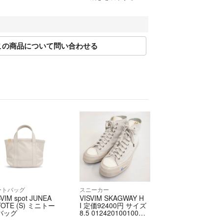
法にのっとって計測しております。多少の誤差につ
ください。
この商品について問い合わせる
限り現品を再現するよう心がけておりますが、ご利
り実物と異なる場合がございます。また、リサイク
が揃ってない場合がございます。
注文内容の変更、キャンセルはお受けしておりませ
に十分な確認を行っておりますが、重大な見落とし
はご返品を承ります。サイズが合わない、イメージ
等お客様都合での返品はお受けしておりません。
異なる商品が届いた場合
説明と著しく異なる場合
しております。
以内にご連絡、返品受付後5日以内に当店に商品をご
ートバッグ
スニーカー
SVIM spot JUNEA
VISVIM SKAGWAY H
限を過ぎた場合、初期不良等の場合でも対応いたし
TOTE (S) ミニトー
I 定価92400円 サイズ
商品を受け取られた際に状態の確認をお願いいたしま
バッグ
8.5 012420100100
2 ハイカット スニーカ