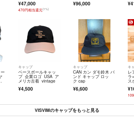
す。
¥47,000
¥96,000
¥4
クリーニングやア
(1%)
470円相当還元
品の場合の一部返
Cランク以下の商
せていただいてお
当アカウントはラ
◆特商法：
https://
◆返品特約：
https
◆適格請求書発行事業
キャップ
キャップ
キ
ュー
ベースボールキャッ
CAN カン ダモ鈴木 バ
レ
ヤ
プ 企業ロゴ USA ア
ンド キャップ ロッ
ラ
フ
メリカ古着 vintage
ク cap
ス
ュ
プ
¥4,500
¥6,600
¥1
ク
10
VISVIMのキャップをもっと見る