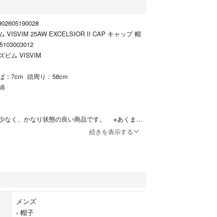
2605190028
SVIM 25AW EXCELSIOR II CAP キャップ 帽
103003012
ム VISVIM
ば：7cm 頭周り：58cm
綿
少なく、かなり状態の良い商品です。 ※あくまで
掲載写真や記載内容をご確認いただき、ご理解の上
続きを表示する
03003012
せの回答を休止しております。＊各商品ページの商
の上ご購入ください。
メンズ
物です
›
帽子
て販売している商品です。多少のお時間差にて欠品