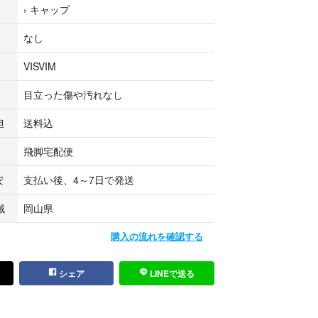
›
キャップ
います。予めご了承頂ますようお願い致します。
なし
クマ公式パートナーのベクトルによって出品されて
VISVIM
目立った傷や汚れなし
担
送料込
飛脚宅配便
安
支払い後、4～7日で発送
域
岡山県
購入の流れを確認する
シェア
LINEで送る