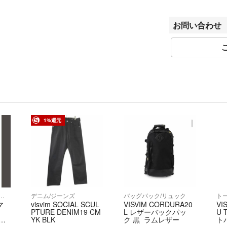
認ください。
ベクトルの計測方
お問い合わせ
きましてはご容赦
商品画像はできる
用のモニターによ
ル品ゆえに付属品
ご入金確認後のご
ん。
商品状態は掲載前
1%還元
がございました際
が違う、間違えた
・ご注文の商品と
・商品状態が商品
はご返品をお受け
商品到着から5日
ャン/デニムジャケット
デニム/ジーンズ
バッグパック/リュック
ト
マ
visvim SOCIAL SCUL
VISVIM CORDURA20
VI
返送ください。期
PTURE DENIM19 CM
L レザーバックパッ
U 
かねます。 必ず
YK BLK
ク 黒 ラムレザー
ト