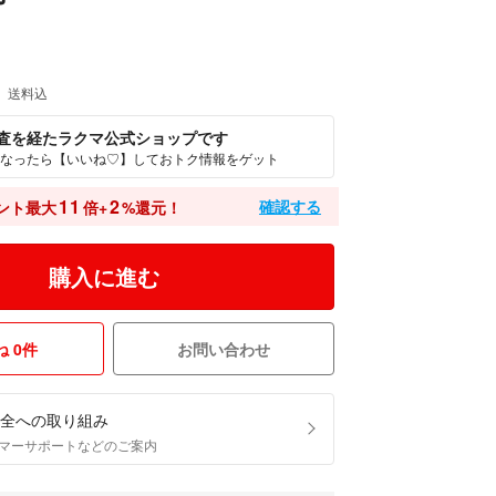
送料込
査を経たラクマ公式ショップです
なったら【いいね♡】しておトク情報をゲット
11
2
確認する
ント最大
倍+
%還元！
購入に進む
 0件
お問い合わせ
全への取り組み
マーサポートなどのご案内