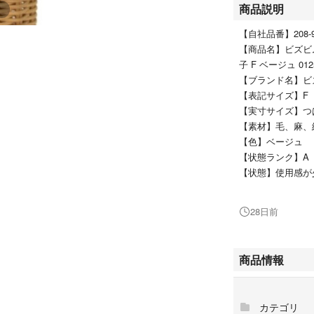
商品説明
【自社品番】208-90
【商品名】ビズビム VI
子 F ベージュ 0125
【ブランド名】ビズビ
【表記サイズ】F
【実寸サイズ】つ
【素材】毛、麻、
【色】ベージュ
【状態ランク】A
【状態】使用感が
も中古品ですので
ご購入ください。
28日前
【備考】品番 01251
商品のお問い合わ
商品情報
品詳細等をご確認
★本商品は一点
カテゴリ
他サイトや店舗に