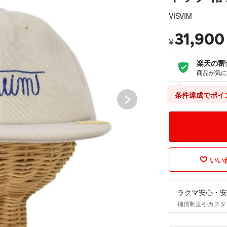
VISVIM
31,900
¥
楽天の審
商品が気に
条件達成でポイ
いいね
ラクマ安心・安
補償制度やカスタ