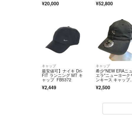
¥20,000
¥52,800
キャップ
キャップ
最安値可】ナイキ Dri-
希少"NEW ERAニ
FIT ランニング MT キ
エラ"ニューヨーク
ャップ FB5372
ンキース キャップ
ェードブラック ニ
¥2,449
¥2,500
ーヨークヤンキー
ス キャップ ブラッ