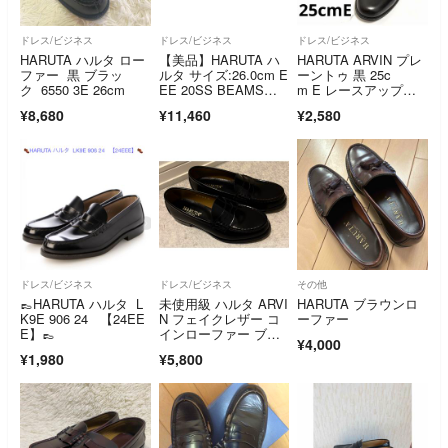
ドレス/ビジネス
ドレス/ビジネス
ドレス/ビジネス
HARUTA ハルタ ロー
【美品】HARUTA ハ
HARUTA ARVIN プレ
ファー 黒 ブラッ
ルタ サイズ:26.0cm E
ーントゥ 黒 25c
ク 6550 3E 26cm
EE 20SS BEAMS別
m E レースアップシ
注 BS706X 防水レザ
ューズ
¥8,680
¥11,460
¥2,580
ー コインローファ
ー ペニーローファ
ー ブラック 黒 日本
製 ブランド シュー
ズ 靴 コラボ【メン
ズ】【中古】
ドレス/ビジネス
ドレス/ビジネス
その他
👞HARUTA ハルタ L
未使用級 ハルタ ARVI
HARUTA ブラウンロ
K9E 906 24 【24EE
N フェイクレザー コ
ーファー
E】👞
インローファー ブラ
¥4,000
ック
¥1,980
¥5,800