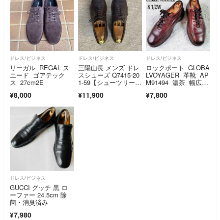
ドレス/ビジネス
ドレス/ビジネス
ドレス/ビジネス
リーガル REGAL ス
三陽山長 メンズ ドレ
ロックポート GLOBA
エード ゴアテック
スシューズ Q7415-20
LVOYAGER 革靴 AP
ス 27cm2E
1-59【シューツリー付
M91494 濃茶 幅広 2
き】
6.5㎝ コンフォー
¥8,000
¥11,900
¥7,800
ト 軽量 シューズ ス
ニーカー
ドレス/ビジネス
GUCCI グッチ 黒 ロ
ーファー 24.5cm 除
菌・消臭済み
¥7,980