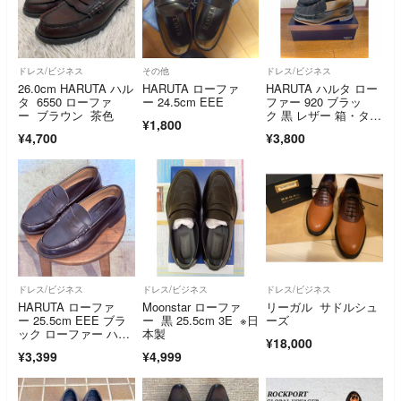
ドレス/ビジネス
その他
ドレス/ビジネス
26.0cm HARUTA ハル
HARUTA ローファ
HARUTA ハルタ ロー
タ 6550 ローファ
ー 24.5cm EEE
ファー 920 ブラッ
ー ブラウン 茶色
ク 黒 レザー 箱・タグ
¥1,800
付
¥4,700
¥3,800
ドレス/ビジネス
ドレス/ビジネス
ドレス/ビジネス
HARUTA ローファ
Moonstar ローファ
リーガル サドルシュ
ー 25.5cm EEE ブラ
ー 黒 25.5cm 3E ※日
ーズ
ック ローファー ハル
本製
¥18,000
タ
¥3,399
¥4,999