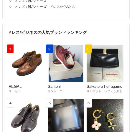
メンズ
›
靴/シューズ
メンズ
›
靴/シューズ
›
ドレス/ビジネス
ドレス/ビジネスの人気ブランドランキング
1
2
3
REGAL
Santoni
Salvatore Ferragamo
リーガル
サントーニ
サルヴァトーレフェラガモ
4
5
6