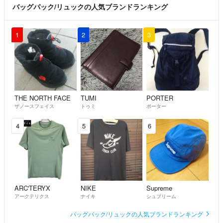
バッグパック/リュックの人気ブランドランキング
1
2
3
THE NORTH FACE
TUMI
PORTER
ザノースフェイス
トゥミ
ポーター
4
5
6
ARC'TERYX
NIKE
Supreme
アークテリクス
ナイキ
シュプリーム
バッグパック/リュックの人気ブランドランキング