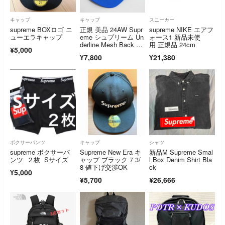
キャップ
キャップ
スニーカー
supreme BOXロゴ ニ
正規 美品 24AW Supr
supreme NIKE エアフ
ューエラキャップ
eme シュプリーム Un
ォース1 新品未使
derline Mesh Back 5-
用 正規品 24cm
¥5,000
Panel キャップ 4905
¥7,800
¥21,380
Q♪
ボクサーパンツ
キャップ
シャツ
supreme ボクサーパ
Supreme New Era キ
新品M Supreme Smal
ンツ ２枚 Sサイズ
ャップ ブラック 7 3/
l Box Denim Shirt Bla
8 値下げ交渉OK
ck
¥5,000
¥5,700
¥26,666