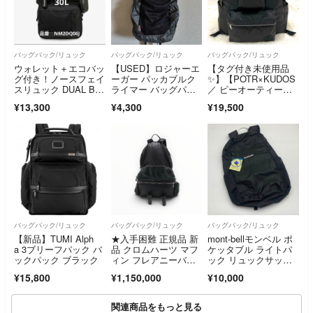
バッグパック/リュック
バッグパック/リュック
バッグパック/リュック
ウォレット＋エコバッ
【USED】ロジャーエ
【タグ付き未使用品
グ付き！ノースフェイ
ーガー パッカブルク
✨】【POTR×KUDOS
スリュック DUAL BA
ライマー バッグパッ
／ ピーオーティーア
CKPACK
ク リュック 18L ロジ
ール×クードス】 BAC
¥13,300
¥4,300
¥19,500
ャーエーガー ULギア
K PACK MINI／バッ
クパック ミニ
バッグパック/リュック
バッグパック/リュック
バッグパック/リュック
【新品】TUMI Alph
★入手困難 正規品 新
mont-bellモンベル ポ
a 3ブリーフパック バ
品 クロムハーツ マフ
ケッタブル ライトパ
ックパック ブラック
ィン フレアニーバッ
ック リュックサッ
クル 2WAY バックパ
ク 15Lブラック
¥15,800
¥1,150,000
¥10,000
ック★
関連商品をもっと見る