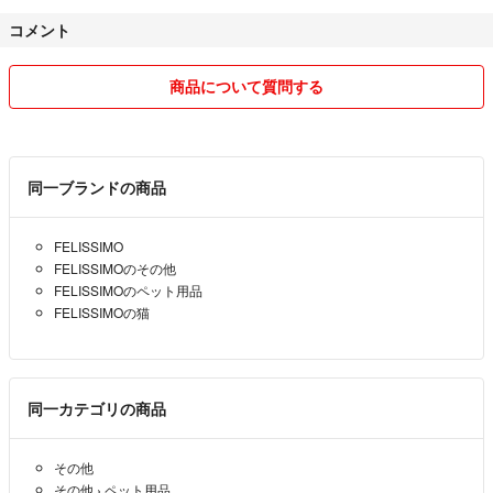
ご理解頂いた上コメントお願い致します。
コメント
値下げ交渉成立後や値下げ依頼に応じて価格変更した後でも、他の方が
購入される可能性があります、即購入可としておりますので購入された
方を優先させて頂きます。
商品について質問する
同一ブランドの商品
FELISSIMO
FELISSIMOのその他
FELISSIMOのペット用品
FELISSIMOの猫
同一カテゴリの商品
その他
その他
›
ペット用品