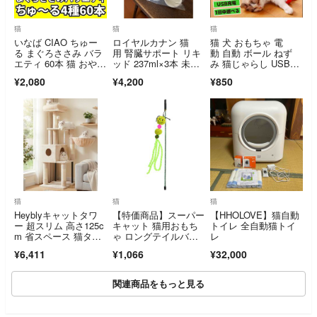
猫
猫
猫
いなば CIAO ちゅー
ロイヤルカナン 猫
猫 犬 おもちゃ 電
る まぐろささみ バラ
用 腎臓サポート リキ
動 自動 ボール ねず
エティ 60本 猫 おや
ッド 237ml×3本 未開
み 猫じゃらし USB充
つ チャオ
封
電 光る ネコじゃらし
¥2,080
¥4,200
¥850
猫
猫
猫
Heyblyキャットタワ
【特価商品】スーパー
【HHOLOVE】猫自動
ー 超スリム 高さ125c
キャット 猫用おもち
トイレ 全自動猫トイ
m 省スペース 猫タワ
ゃ ロングテイルバグ
レ
ー 高い
ズ グリーン LB-
¥6,411
¥1,066
¥32,000
関連商品をもっと見る