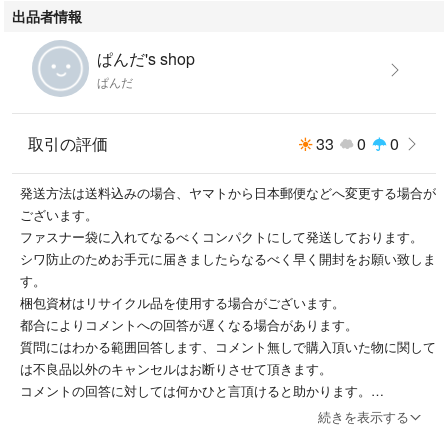
出品者情報
ぱんだ's shop
ぱんだ
取引の評価
33
0
0
発送方法は送料込みの場合、ヤマトから日本郵便などへ変更する場合が
ございます。
ファスナー袋に入れてなるべくコンパクトにして発送しております。
シワ防止のためお手元に届きましたらなるべく早く開封をお願い致しま
す。
梱包資材はリサイクル品を使用する場合がございます。
都合によりコメントへの回答が遅くなる場合があります。
質問にはわかる範囲回答します、コメント無しで購入頂いた物に関して
は不良品以外のキャンセルはお断りさせて頂きます。
コメントの回答に対しては何かひと言頂けると助かります。
値下処分、最終処分値下げしてある物に関しましての値下げは基本大幅
続きを表示する
な値下げは考えておりません。