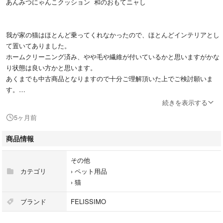
あんみつにゃんこクッション 和のおもてニャし
我が家の猫はほとんど乗ってくれなかったので、ほとんどインテリアとし
て置いてありました。
ホームクリーニング済み、やや毛や繊維が付いているかと思いますがかな
り状態は良い方かと思います。
あくまでも中古商品となりますので十分ご理解頂いた上でご検討願いま
す。
続きを表示する
発送は若干圧縮してでの発送となります。
5ヶ月前
商品情報
その他
カテゴリ
›
ペット用品
›
猫
ブランド
FELISSIMO