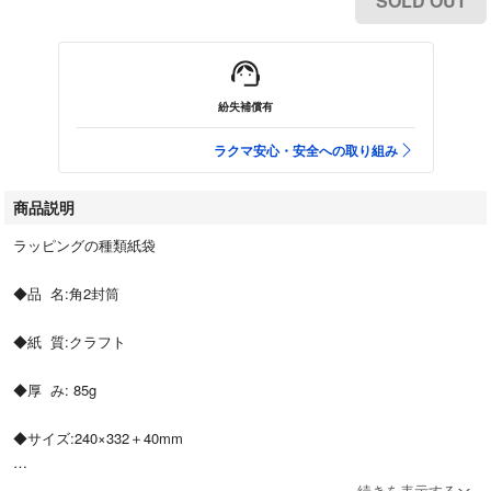
SOLD OUT
紛失補償有
ラクマ安心・安全への取り組み
商品説明
ラッピングの種類紙袋
◆品 名:角2封筒
◆紙 質:クラフト
◆厚 み: 85g
◆サイズ:240×332＋40mm
◆数 量:50枚
続きを表示する