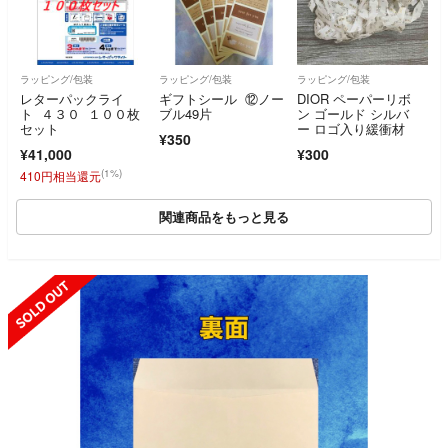
ラッピング/包装
ラッピング/包装
ラッピング/包装
レターパックライ
ギフトシール ⑫ノー
DIOR ペーパーリボ
ト ４３０ １００枚
ブル49片
ン ゴールド シルバ
セット
ー ロゴ入り緩衝材
¥350
¥41,000
¥300
(1%)
410円相当還元
関連商品をもっと見る
SOLD OUT