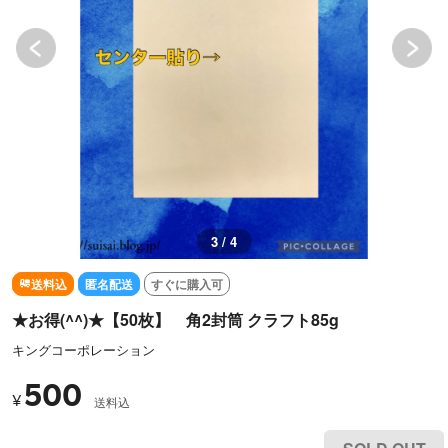
3 / 4
送料込
匿名配送
すぐに購入可
★お得(^^)★【50枚】 角2封筒 クラフト85g
キングコーポレーション
500
¥
送料込