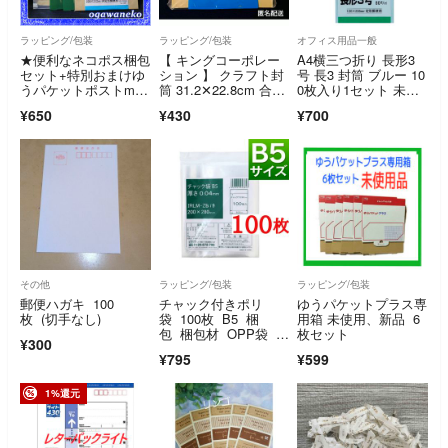
ラッピング/包装
ラッピング/包装
オフィス用品一般
★便利なネコポス梱包
【 キングコーポレー
A4横三つ折り 長形3
セット+特別おまけゆ
ション 】 クラフト封
号 長3 封筒 ブルー 10
うパケットポストmini
筒 31.2✕22.8cm 合計
0枚入り1セット 未開
封筒2枚★
20枚
封
¥650
¥430
¥700
その他
ラッピング/包装
ラッピング/包装
郵便ハガキ 100
チャック付きポリ
ゆうパケットプラス専
枚 (切手なし)
袋 100枚 B5 梱
用箱 未使用、新品 6
包 梱包材 OPP袋 ク
枚セット
¥300
ーポン消化 未開封
¥795
¥599
1%還元