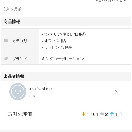
3ヶ月前
◆メーカー:キングコーポレーション
商品情報
★A4用紙が折らずに入ります。
インテリア/住まい/日用品
★センター貼なので、用紙が入れやすいです。
カテゴリ
›
オフィス用品
›
ラッピング/包装
！折れなどのご対応の為、数枚多めに
送らせていただきます。
ブランド
キングコーポレーション
#封筒
出品者情報
#紙袋
atsu's shop
atsu
#袋
#クラフト
取引の評価
1,101
2
1
#85g