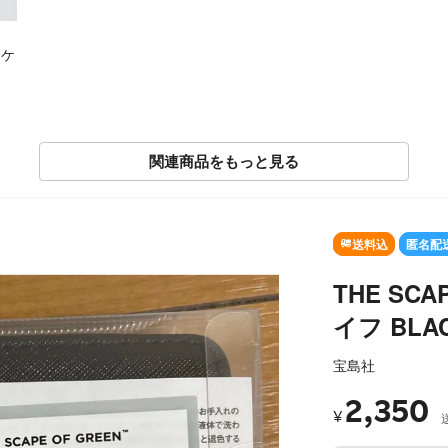
ドケ
関連商品をもっと見る
送料込
匿名配
THE SC
イフ BLA
宝島社
2,350
¥