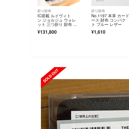
折り財布
折り財布
IC搭載 ルイヴィト
No.1197 本革 カー
ン ジョルジュ ウォレ
ース 財布 コンパク
ット 三つ折り 財布 ブ
ト ブルー レザー
ラック 黒 LOUIS VUIT
¥131,800
¥1,610
TON 小型 コンパクト
SOLD OUT