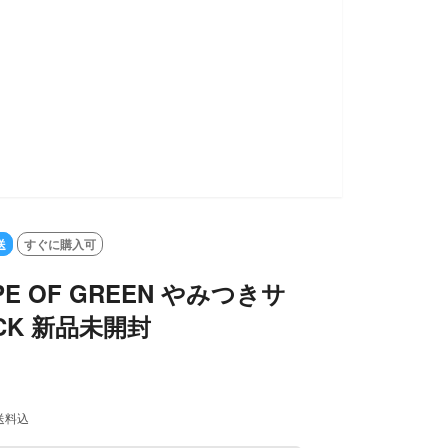
送
すぐに購入可
APE OF GREEN やみつきサ
CK 新品未開封
送料込