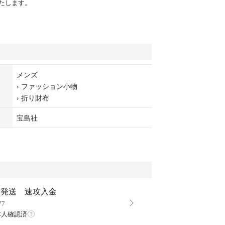
たします。
メンズ
›
ファッション小物
›
折り財布
宝島社
攻発送 速攻入金
77
本人確認済