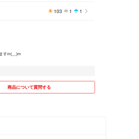
103
1
1
すm(__)m
商品について質問する