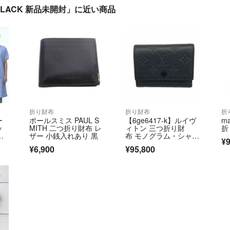
フ BLACK 新品未開封」に近い商品
折り財布
折り財布
折
ー
ポールスミス PAUL S
【6ge6417-k】ルイヴ
ma
ッ
MITH 二つ折り財布 レ
ィトン 三つ折り財
折
ズ
ザー 小銭入れあり 黒
布 モノグラム・シャド
¥9
ボ
ウ ヴィクターウォレッ
¥6,900
¥95,800
ト M12635 ブラック
【中古】メンズ