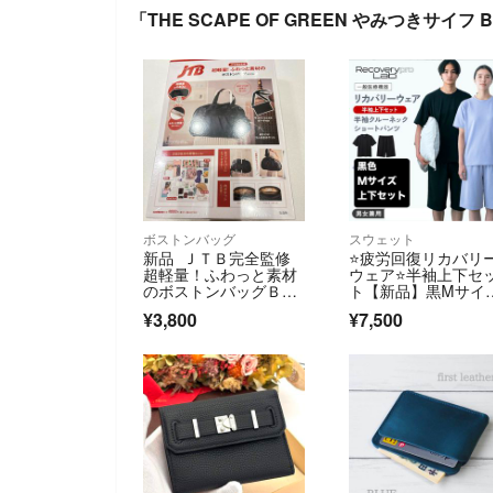
「THE SCAPE OF GREEN やみつきサイ
ボストンバッグ
スウェット
新品 ＪＴＢ完全監修
⭐️疲労回復リカバリ
超軽量！ふわっと素材
ウェア⭐️半袖上下セ
のボストンバッグＢＯ
ト【新品】黒Mサイ
ＯＫ
＊リカバリープロラ
¥3,800
¥7,500