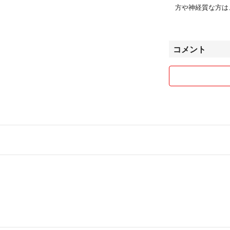
方や神経質な方は
普通郵便での発送
がありますのでご
コメント
値下げ等の対応は
基本はコメントな
最後までプロフィ