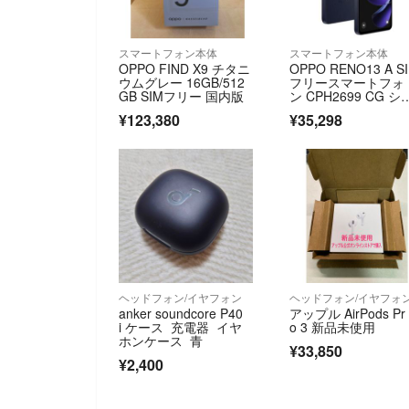
スマートフォン本体
スマートフォン本体
OPPO FIND X9 チタニ
OPPO RENO13 A S
ウムグレー 16GB/512
フリースマートフォ
GB SIMフリー 国内版
ン CPH2699 CG シ
リンク付き ルミナ
¥123,380
¥35,298
イビー
ヘッドフォン/イヤフォン
ヘッドフォン/イヤフォ
anker soundcore P40
アップル AirPods Pr
i ケース 充電器 イヤ
o 3 新品未使用
ホンケース 青
¥33,850
¥2,400