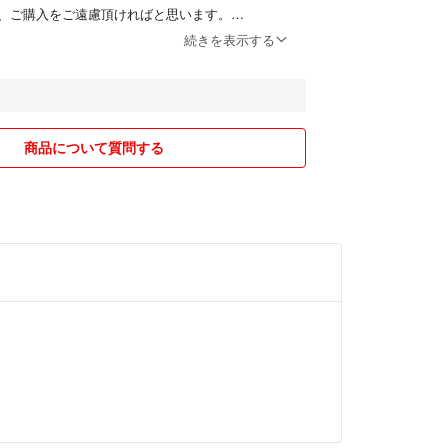
、ご購入をご遠慮頂ければと思います。
続きを表示する
は土日祝が郵便局お休みなので、発送が遅れること
了承下さいませ。
出来ません。ご了承ください。
し即購入大歓迎です！
商品について質問する
ールをご覧頂きありがとうございました✳︎