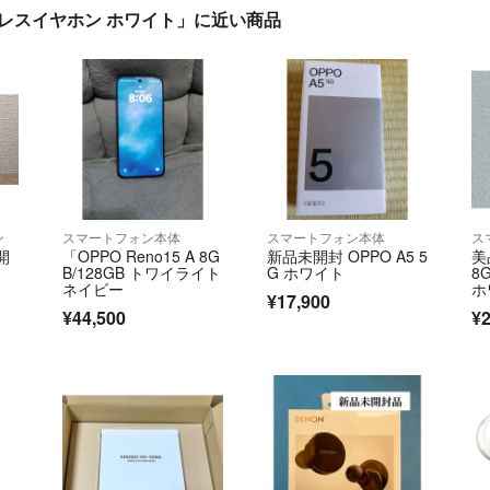
 ワイヤレスイヤホン ホワイト」に近い商品
ン
スマートフォン本体
スマートフォン本体
ス
開
「OPPO Reno15 A 8G
新品未開封 OPPO A5 5
美品
B/128GB トワイライト
G ホワイト
8
ネイビー
ホ
¥17,900
¥44,500
¥2