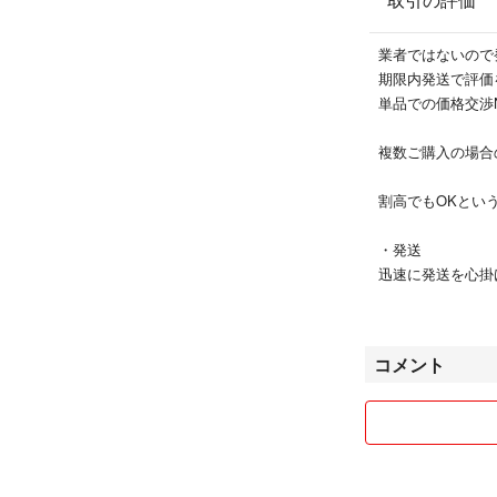
業者ではないので
期限内発送で評価
単品での価格交渉
複数ご購入の場合
割高でもOKとい
・発送
迅速に発送を心掛
天候や他の用事と
即日出荷などは対
ぎりぎりに発送す
コメント
即対応でない事へ
期限内発送でのク
・出品
キャラクターもの
ビーズパーツ、服