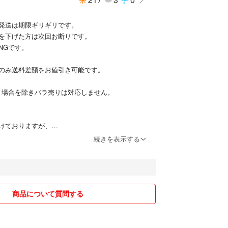
発送は期限ギリギリです。
を下げた方は次回お断りです。
NGです。
のみ送料差額をお値引き可能です。
う場合を除きバラ売りは対応しません。
けておりますが、
まとめてになりますので
続きを表示する
応できません。
ることもありますので、
のクレームご遠慮願います。
レームは以後取引致しませんのでブロックします。
商品について質問する
、古いもの、デザイン書籍、コミックス、手芸品、
などの出品が多いです。