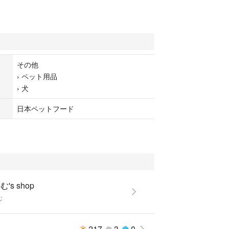
その他
›
ペット用品
›
犬
日本ペットフード
's shop
む
217
3
0