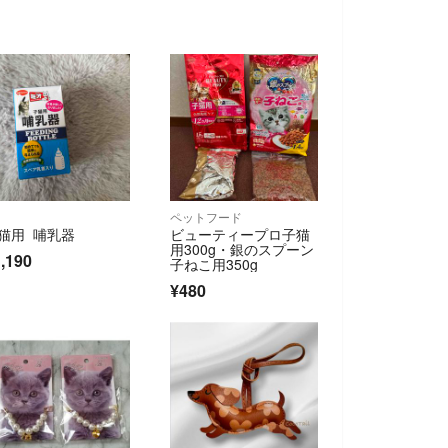
ペットフード
猫用 哺乳器
ビューティープロ子猫
用300g・銀のスプーン
,190
子ねこ用350g
¥480