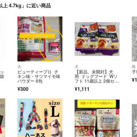
上 4.7kg」に近い商品
犬
犬
猫
ドッ
ビューティープロ チ
【新品、未開封】犬
子
2袋
キン味・サツマイモ味
用 ドッグフード Wソ
¥1
パウダー 6包
フト 11歳以上 2個セッ
ト シニア用
¥300
¥1,111