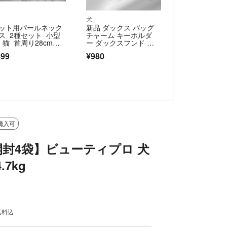
犬
ット用パールネック
新品 ダックス バッグ
ス 2種セット 小型
チャーム キーホルダ
 猫 首周り28cmま
ー ダックスフンド 犬
チャーム 花柄 PUレザ
499
¥980
ー 犬雑貨 犬グッズ ギ
フト プレゼント
購入可
封4袋】ビューティプロ 犬
.7kg
送料込