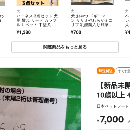
犬
犬
犬
やわ
ハーネス 3点セット 犬
犬 おやつ ドギーマ
ペ
イ
用 散歩 リード カラフ
ン ササミやわらかミニ
レ
ル L ペット 中型犬 大
リブ 乳酸菌入り野菜 M
犬
型犬 新品 カラフル
ixキューブ 無添加 国産
で
¥1,380
¥700
¥
関連商品をもっと見る
送料込
すぐに
【新品未開
10歳以上 4
日本ペットフード
7,000
¥