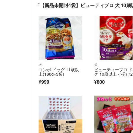
「【新品未開封4袋】ビューティプロ 犬 10歳以
犬
犬
コンボ ドッグ 11歳以
ビューティープロ 
上(160g×3袋)
グ 10歳以上 小分け
¥999
¥800