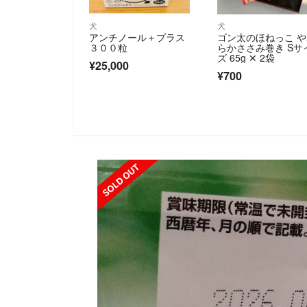
犬
犬
アンチノール＋プラス
ゴン太のほねっこ 
３００粒
らかささみ巻き Sサ
ズ 65g ✕ 2袋
¥25,000
¥700
SOLD OUT