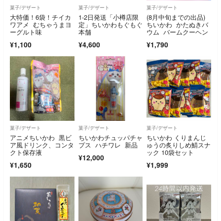
菓子/デザート
菓子/デザート
菓子/デザート
大特価！6袋！チイカ
1-2日発送「小樽店限
(8月中旬までの出品)
ワアメ むちゃうまヨ
定」ちいかわもぐもぐ
ちいかわ かたぬきバ
ーグルト味
本舗
ウム バームクーヘン
¥1,100
¥4,600
¥1,790
菓子/デザート
菓子/デザート
菓子/デザート
アニメちいかわ 黒ビ
ちいかわチュッパチャ
ちいかわ くりまんじ
ア風ドリンク、コンタ
プス ハチワレ 新品
ゅうの炙りしめ鯖スナ
クト保存液
ック 10袋セット
¥12,000
¥1,650
¥1,999