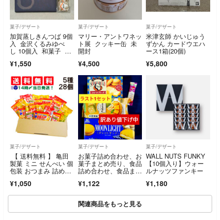
菓子/デザート
菓子/デザート
菓子/デザート
加賀蒸しきんつば 9個
マリー・アントワネッ
米津玄師 かいじゅう
入 金沢くるみゆべ
ト展 クッキー缶 未
ずかん カードウエハ
し 10個入 和菓子 個
開封
ース1箱(20個)
包装 お茶菓子
¥1,550
¥4,500
¥5,800
菓子/デザート
菓子/デザート
菓子/デザート
【 送料無料 】 亀田
お菓子詰め合わせ、お
WALL NUTS FUNKY
製菓 ミニ せんべい 個
菓子まとめ売り、食品
【10個入り】ウォー
包装 おつまみ 詰め合
詰め合わせ、食品まと
ルナッツファンキー
わせ アソート セッ
め売り、森永製菓ガレ
¥1,050
¥1,122
¥1,180
ト 5種 A 計28個 まと
ットサンド、ムーンラ
め買い
イトガレットサンド、
クッキー
関連商品をもっと見る