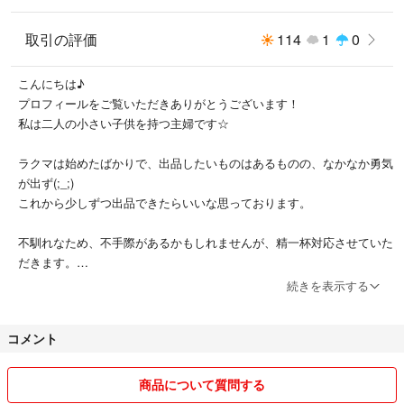
取引の評価
114
1
0
こんにちは♪
プロフィールをご覧いただきありがとうございます！
私は二人の小さい子供を持つ主婦です☆
ラクマは始めたばかりで、出品したいものはあるものの、なかなか勇気
が出ず(;_;)
これから少しずつ出品できたらいいな思っております。
不馴れなため、不手際があるかもしれませんが、精一杯対応させていた
だきます。
尚、小さな子供がおりますのですぐに返信出来ない場合があります。
続きを表示する
必ず対応いたしますので予めご了承ください。
コメント
お相手の方と、気持ちの良い取引が出来れば嬉しいです♪
宜しくお願いします(^-^)
商品について質問する