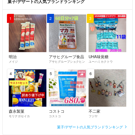
菓子/デザートの人気ブランドランキング
1
2
3
明治
アサヒグループ食品
UHA味覚糖
メイジ
アサヒグループショクヒン
ユーハミカクトウ
4
5
6
森永製菓
コストコ
不二家
モリナガセイカ
コストコ
フジヤ
菓子/デザートの人気ブランドランキング