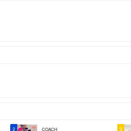
以下の内容のお問
（問い合わせ内容
じめご了承くださ
・商品状態の確認
・お値下げの交渉
尚、以下の内容に
ください。
・RFC違反のメ
【例】
「@（アットマー
ルアドレス
「.（ドット）」
※こちらのアカウン
ィア）によって運
▼特商法
https://fril.jp/ts/o
▼返品特約
https://fril.jp/ts/
2
3
COACH