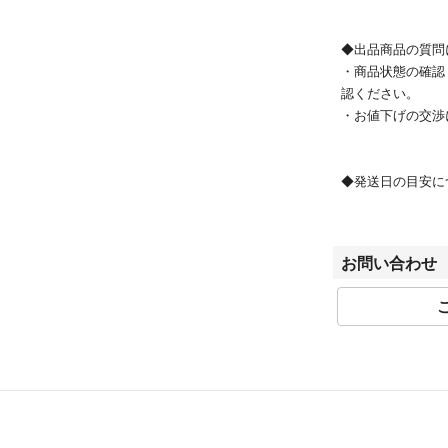
・全体的 ⇒ く
・四つ角 ⇒ 擦
◆出品商品の質問
【内側】
・商品状態の確認
・全体的 ⇒ 汚
認ください。
・札入れ内部 ⇒
・お値下げの交渉
・小銭入れ内側 
跡）
◆発送日の目安に
[製造番号・刻印]
ご入金確認後、0
-
※日時指定はお受
[シリアル]
お問い合わせ
***
◆在庫について◆
ラクマ以外でも出
[付属品]
商品売切れの際、
なし
せていただく場合
予めご了承くださ
こちらの商品はラク
◆お問い合わせ◆
よって出品されて
返信は出品事業者