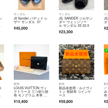
サンダル
サンダル
リ
ン
Jil Sander パデッド レ
JIL SANDER ジルサン
J
ザー サンダル 37
ダー ウェッジソー
ダ
ル サンダル 35 22.5
¥45,000
¥2
¥23,300
財布
財布
財
ト
LOUIS VUITTON ヴィ
新品未使用・ルイヴィ
✅
クトリーヌ 三つ折り財
トン 長財布 コインケ
み
布 モノグラム 本革 ネ
ース
布
イビー
ム
¥15,400
¥59,800
¥2
S
ー