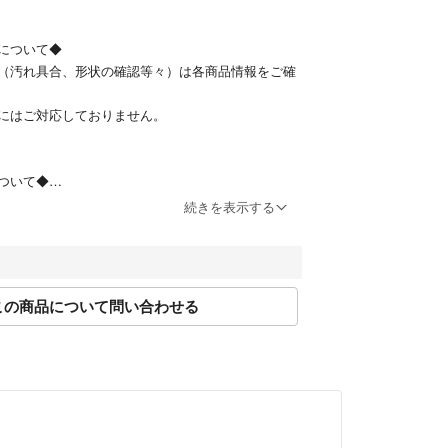
すんでいる
れ若干
について◆
（汚れ具合、形状の確認等々）は各商品情報をご確
れ若干
 小さなシミ若干（ボタン跡）
にはご対応しておりません。
⇒ 薄らと汚れ / 小さなシミ若干（フラップ、ボタン
ついて◆
-4営業日程度で配送を行っております。
続きを表示する
けできませんので、何卒ご了承くださいませ。
この商品について問い合わせる
品を行っております。
及び商品情報修正の際には、お取引をキャンセルさ
がございます。
い。
マ公式パートナーのBrandear（ブランディア）に
います。
より直接ご連絡いたします。