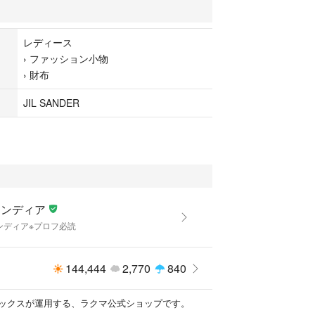
レディース
›
ファッション小物
›
財布
JIL SANDER
箇所
1箇所
3箇所
ランディア
箇所
ンディア※プロフ必読
144,444
2,770
840
備考]
ックスが運用する、ラクマ公式ショップです。