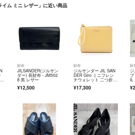
- ライム ミニ レザー」に近い商品
財布
財布
財
N
JILSANDER(ジルサン
ジルサンダー JIL SAN
ジ
ン
ダー) 長財布 - JM502
DER Giro ミニフレン
プ 
折り
8 黒 レザー
チウォレット 二つ折り
I
デ
財布 財布 レザー レデ
ト
¥12,500
¥17,300
¥2
07
ィース イエロー系 J07
UI0016 【中古】