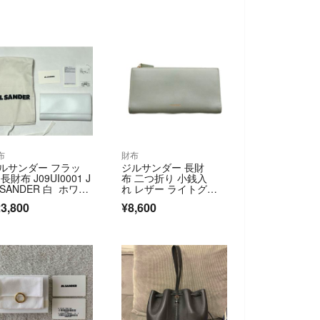
布
財布
ルサンダー フラッ
ジルサンダー 長財
長財布 J09UI0001 J
布 二つ折り 小銭入
L SANDER 白 ホワイ
れ レザー ライトグリ
 レザー
ーン
3,800
¥8,600