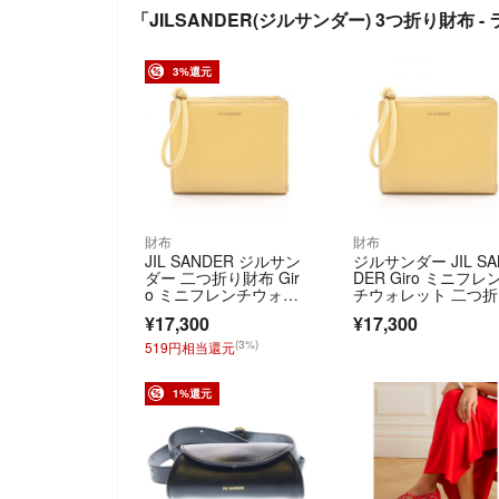
「JILSANDER(ジルサンダー) 3つ折り財布 
3%還元
財布
財布
JIL SANDER ジルサン
ジルサンダー JIL SA
ダー 二つ折り財布 Gir
DER Giro ミニフレ
o ミニフレンチウォレ
チウォレット 二つ
ット
財布 財布 レザー レ
¥17,300
¥17,300
ィース イエロー系 J
UI0016 【中古】
(3%)
519円相当還元
1%還元