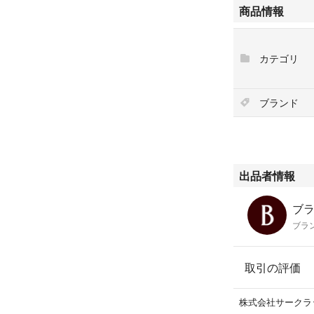
商品情報
[実寸サイズ]
縦 : 約 7.5 cm
横 : 約 10 cm
カテゴリ
マチ : 約 3 cm
[カラー]
ブランド
ライム
[デザイン]
ミニ
■札入れ ⇒ 1
出品者情報
■小銭入れ ⇒ 
■カード入れ ⇒ 
ブ
■ポケット ⇒ 1
ブラ
[素材]
レザー
取引の評価
[コンディションの
株式会社サークラ
【外側】