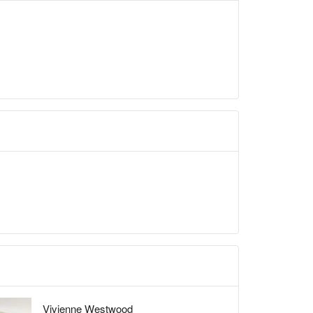
い合わせについてはお返事ができませんのであらか
は他のユーザーには公開されません。）
い。
（汚れ具合、形状の確認等々）
ついてはお返事ができませんのであらかじめご了承
ールアドレス
ク）」の直前に「.（ドット）」が入っているメー
が複数個連続するメールアドレス
トはラクマ公式パートナーのBrandear（ブランデ
営されています。
fficial/law/dfs/
official/law/dfs/#return_policy
Vivienne Westwood