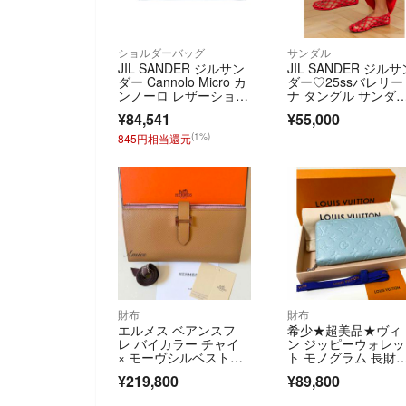
ショルダーバッグ
サンダル
JIL SANDER ジルサン
JIL SANDER ジルサ
ダー Cannolo Micro カ
ダー♡25ssバレリー
ンノーロ レザーショル
ナ タングル サンダ
ダーバッグ レディー
ル 37
¥84,541
¥55,000
ス ブラック
(1%)
845円相当還元
財布
財布
エルメス ベアンスフ
希少★超美品★ヴィ
レ バイカラー チャイ
ン ジッピーウォレッ
× モーヴシルベスト
ト モノグラム 長財
ル U刻印 超レア
布 M12680
¥219,800
¥89,800