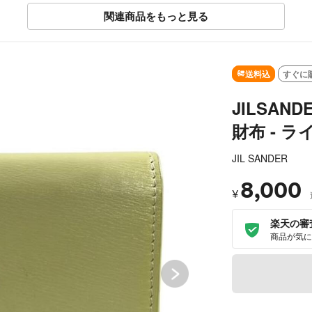
関連商品をもっと見る
SOLD OUT
送料込
すぐに
JILSAN
財布 - ラ
JIL SANDER
8,000
¥
楽天の審
商品が気に