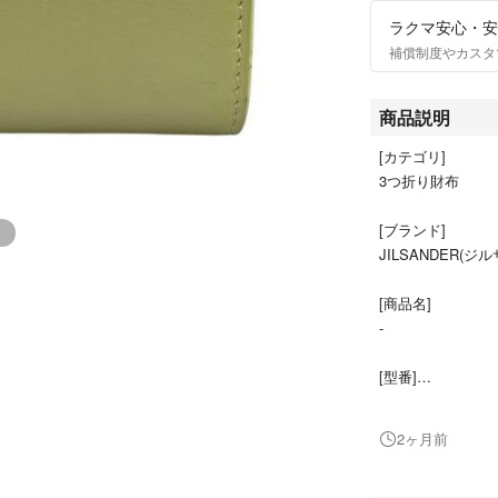
ラクマ安心・安
補償制度やカスタ
商品説明
[カテゴリ]
3つ折り財布
[ブランド]
JILSANDER(ジ
[商品名]
-
[型番]
-
2ヶ月前
[表記サイズ]
なし