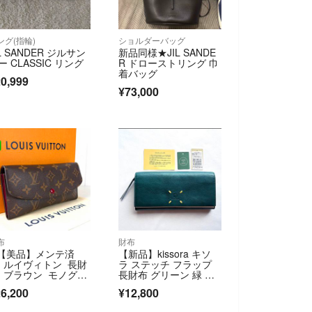
ング(指輪)
ショルダーバッグ
IL SANDER ジルサン
新品同様★JIL SANDE
ー CLASSIC リング
R ドローストリング 巾
着バッグ
0,999
¥73,000
布
財布
【美品】メンテ済
【新品】kissora キソ
 ルイヴィトン 長財
ラ ステッチ フラップ
 ブラウン モノグラ
長財布 グリーン 緑 大
 フューシャ LOUI
容量
6,200
¥12,800
 VUITTON エミリ
 ピンクパープル