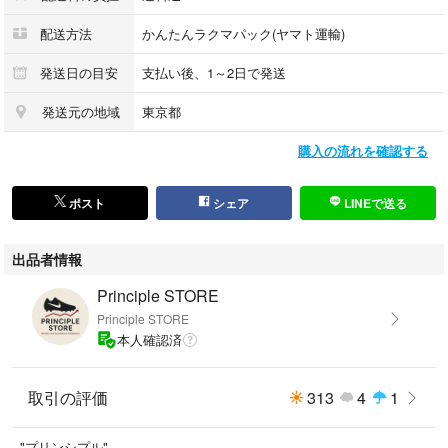
配送方法
かんたんラクマパック(ヤマト運輸)
発送日の目安
支払い後、1～2日で発送
発送元の地域
東京都
購入の流れを確認する
ポスト
シェア
LINEで送る
出品者情報
Principle STORE
Principle STORE
本人確認済
取引の評価
313
4
1
"プリンシプル"