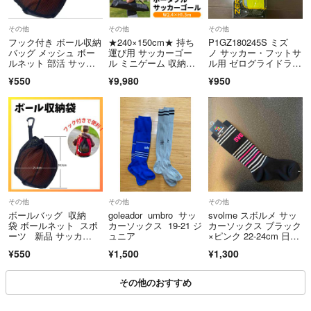
その他
その他
その他
フック付き ボール収納
★240×150cm★ 持ち
P1GZ180245S ミズ
バッグ メッシュ ボー
運び用 サッカーゴー
ノ サッカー・フットサ
ルネット 部活 サッカ
ル ミニゲーム 収納バ
ル用 ゼログライドライ
ー バスケ
ッグ付
トカップインソール サ
¥550
¥9,980
¥950
イズ：S 23.0-24.0c
m M
その他
その他
その他
ボールバッグ 収納
goleador umbro サッ
svolme スボルメ サッ
袋 ボールネット スポ
カーソックス 19-21 ジ
カーソックス ブラック
ーツ 新品 サッカ
ュニア
×ピンク 22-24cm 日本
ー バスケバレー
製 靴下 新品 未使用
¥550
¥1,500
¥1,300
その他のおすすめ