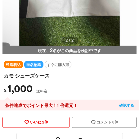
1 / 2
2
現在、
名がこの商品を検討中です
送料込
匿名配送
すぐに購入可
カモ シューズケース
1,000
¥
送料込
11
条件達成でポイント最大
倍還元！
確認する
いいね 2件
コメント 0件