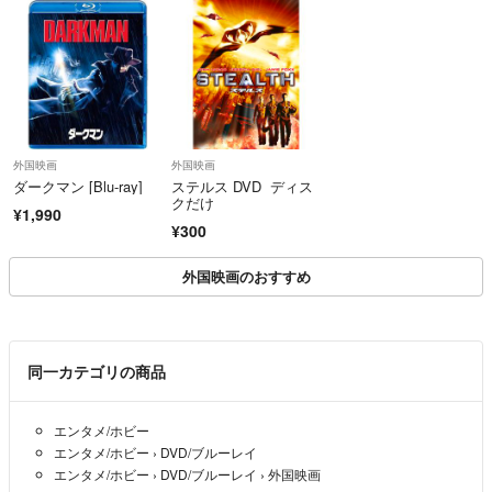
■商品の配送について
基本的に、ディスク商品（DVD・CD）に関しましては、クッション封
筒に入れましてメール便（日本郵便ゆうメール）にてお送りいたしま
す。（巻数の多いDVDは不織布に入れてジャケットとディスクのみに
て、メール便発送いたします）
外国映画
外国映画
＝＝＝＝＝＝＝＝＝＝＝＝＝＝
ダークマン [Blu-ray]
ステルス DVD ディス
▼特商法
クだけ
¥1,990
https://fril.jp/ts/official/law/a060/
¥300
▼返品特約
https://fril.jp/ts/official/law/a060/#return_policy
外国映画のおすすめ
同一カテゴリの商品
エンタメ/ホビー
エンタメ/ホビー
›
DVD/ブルーレイ
エンタメ/ホビー
›
DVD/ブルーレイ
›
外国映画