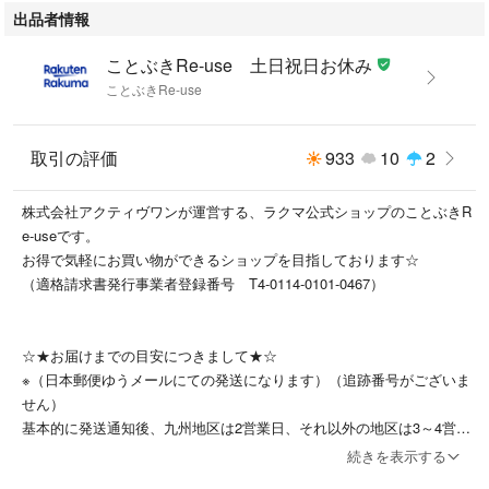
出品者情報
ことぶきRe-use 土日祝日お休み
ことぶきRe-use
取引の評価
933
10
2
株式会社アクティヴワンが運営する、ラクマ公式ショップのことぶきR
e-useです。
お得で気軽にお買い物ができるショップを目指しております☆
（適格請求書発行事業者登録番号 T4-0114-0101-0467）
☆★お届けまでの目安につきまして★☆
※（日本郵便ゆうメールにての発送になります）（追跡番号がございま
せん）
基本的に発送通知後、九州地区は2営業日、それ以外の地区は3～4営業
日ほどかかります。
続きを表示する