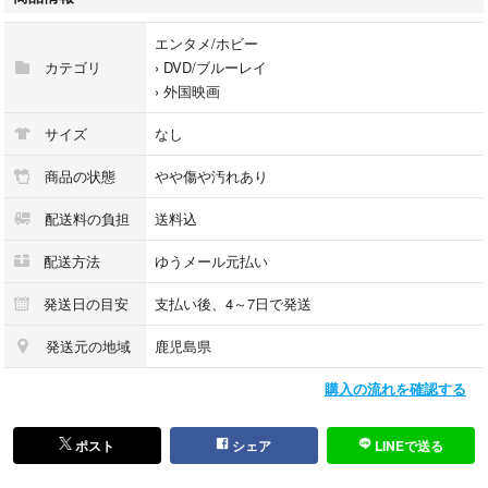
●撮影画像は、見た目や色味に実物との差が若干発生する場合がございま
す
エンタメ/ホビー
●レンタル落ちの商品につきバーコードやシールが付着している物があり
カテゴリ
›
DVD/ブルーレイ
ます
›
外国映画
●写真は現物です。歌詞カード等の付属品は画像にて確認お願い致します
●商品でケースが破損している場合は、予備がある時のみレンタル中古ケ
サイズ
なし
ースに交換します
●ゆうメール元払いで発送します、追跡番号はありません
商品の状態
やや傷や汚れあり
●土日祝日は定休日の為、平日の発送になりますので到着迄、日数を要す
配送料の負担
送料込
る場合がございます
●ゆうメール便は土日の配達はしていません
配送方法
ゆうメール元払い
●発送日の目安は4～7日で設定してますが、祝日の関係で発送期限に間に
合わない場合がございます
発送日の目安
支払い後、4～7日で発送
営業日の午前10時迄の確定分は当日発送可能です
発送元の地域
鹿児島県
●古物商許可 東京都公安委員会 第305550208065号
購入の流れを確認する
ポスト
シェア
LINEで送る