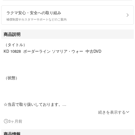
ラクマ安心・安全への取り組み
補償制度やカスタマーサポートなどのご案内
商品説明
（タイトル）
KD 10828 ボーダーライン ソマリア・ウォー 中古DVD
（状態）
☆当店で取り扱いしております。
中古DVD、中古ﾌﾞﾙｰﾚｲは 「ケース無し」となっております。
続きを表示する
ディスクは不織布ケースに入れ、ジャケットのみ送付いたします。
3ヶ月前
☆未再生ですが目視検査をしキズが多いものは研磨処理をしています☆
商品情報