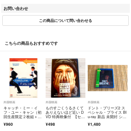
さらに、日本郵便の配送規定変更によりまして、「土曜、日曜、祝日」
お問い合わせ
の配達がございません。
土日祝日をはさみますと、ご自宅のポストお届けまでに→【約1週間】
この商品について問い合わせる
を要する場合もございます。
土日祝は定休日となりますもので、定休日前日ご注文分の配送およびご
連絡（ご返信）等は、翌営業日以降の対応となりますので予めご了承く
こちらの商品もおすすめです
ださい。
☆★お問い合わせ★☆
商品詳細ページ、または取引ページより、お問い合わせボタン押下＞問
い合わせフォーム より、お問い合わせください。
返信は当ショップ担当者からメールにてご返信いたします。
当店の、中古DVD・CDに関しましては、ほぼレンタル落ち中古商品の
外国映画
外国映画
外国映画
出品となっております。
キャッチ・ミー・イ
ものすごくうるさくて
ドント・ブリーズ2 ス
フ・ユー・キャン（初
ありえないほど近い D
ペシャル・プライス Bl
また、商品の付属品（付属特典DVDや小冊子・その他特典）は付いてお
回生産限定２枚組＋ア
VD 特典映像付 【セル
u-ray 新品 未開封 シュ
りませんので、ご了承くださいませ。
ウターケース付き）
版】
リンク付き
¥960
¥498
¥1,480