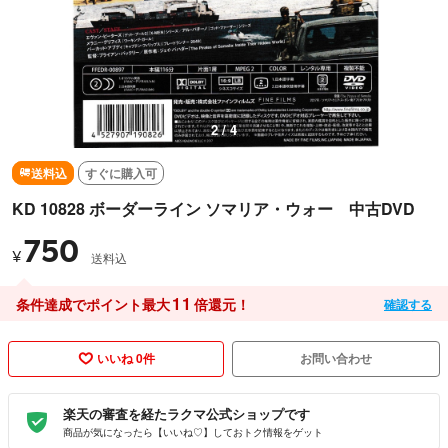
3 / 4
送料込
すぐに購入可
KD 10828 ボーダーライン ソマリア・ウォー 中古DVD
750
¥
送料込
11
条件達成でポイント最大
倍還元！
確認する
いいね 0件
お問い合わせ
楽天の審査を経たラクマ公式ショップです
商品が気になったら【いいね♡】しておトク情報をゲット