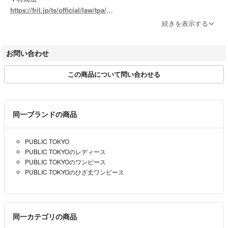
https://fril.jp/ts/official/law/tpa/
ません。
▼返品特約
また、汚れや破れ等の記載もしておりませんので予めご了承ください。
続きを表示する
https://fril.jp/ts/official/law/tpa/#return_policy
※新品同様では、裾上げ等お直しがしてある場合もございます。
▼適格請求書発行事業者登録番号
お問い合わせ
T7010001074003
#RAGTAGonline
この商品について問い合わせる
【実店舗一覧】
#レディース_RAGTAGonline
RAGTAG渋谷店 / RAGTAG原宿店 / RAGTAG新宿店 / RAGTAG新宿マ
#PUBLICTOKYO_パブリックトウキョウ_レディース_RAGTAGonline
ルイアネックス店 / RAGTAG日本橋高島屋店 / RAGTAG有楽町マルイ店
#ワンピース_レディース_RAGTAGonline
/ RAGTAGニュウマン高輪店 / RAGTAGルミネ池袋店 / RAGTAG下北沢
同一ブランドの商品
店 / RAGTAG吉祥寺店 / RAGTAG二子玉川ライズ店 / RAGTAGニュウマ
こちらの商品はラクマ公式パートナーのRAGTAGによって出品されていま
ン横浜店 / RAGTAG札幌店 / RAGTAG京都店 / RAGTAG心斎橋店 / RAG
す。
PUBLIC TOKYO
TAGなんばパークス店 / RAGTAG神戸店 / RAGTAG広島店 / RAGTAG広
PUBLIC TOKYOのレディース
島府中店 / RAGTAG福岡店 / RAGTAG福岡パルコ店 /
PUBLIC TOKYOのワンピース
PUBLIC TOKYOのひざ丈ワンピース
rt銀座店 / rt名古屋店
同一カテゴリの商品