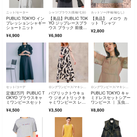
ニット/セーター
シャツ/ブラウス(長袖/七分)
カットソー(半袖/袖なし)
PUBLIC TOKYO イン
【美品】PUBLIC TOK
【美品】 メロウ カ
プレッションシャギー
YO ジップレースブラ
ット Tシャツ
ショートニット
ウス ブラック 前後2w
¥2,800
ay
¥4,900
¥6,980
セット/コーデ
ロングワンピース/マキシワンピース
ロングワンピース/マキシワンピース
定価2万円 PUBLIC T
パブリックトウキョ
PUBLIC TOKYO キャ
OKYO ブラウスキャ
ウ ジオメトリックキ
ミドレスセットシアー
ミワンピースセット
ャミワンピース レデ
ワンピース ｜ 玉虫
ィース
色 美品
¥4,500
¥3,500
¥8,800