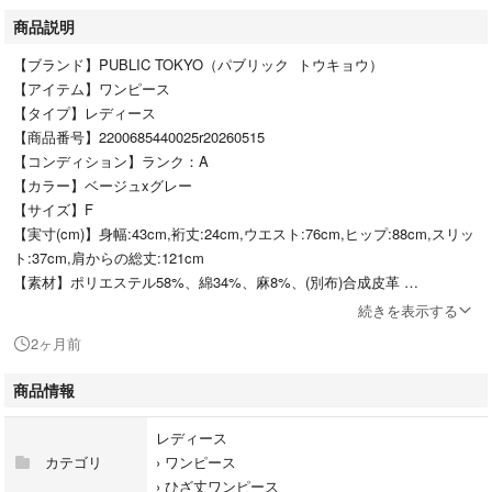
商品説明
【ブランド】PUBLIC TOKYO（パブリック トウキョウ）
【アイテム】ワンピース
【タイプ】レディース
【商品番号】2200685440025r20260515
【コンディション】ランク：A
【カラー】ベージュxグレー
【サイズ】F
【実寸(cm)】身幅:43cm,裄丈:24cm,ウエスト:76cm,ヒップ:88cm,スリッ
ト:37cm,肩からの総丈:121cm
【素材】ポリエステル58%、綿34%、麻8%、(別布)合成皮革
【原産国】日本
続きを表示する
【その他詳細】
2ヶ月前
シーズン：春夏
ポケット：なし
商品情報
透け感：あり
生地の厚さ：普通
レディース
裏地：なし
カテゴリ
›
ワンピース
伸縮性：なし
›
ひざ丈ワンピース