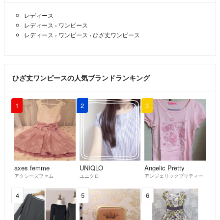
レディース
レディース
›
ワンピース
レディース
›
ワンピース
›
ひざ丈ワンピース
ひざ丈ワンピースの人気ブランドランキング
1
2
3
axes femme
UNIQLO
Angelic Pretty
アクシーズファム
ユニクロ
アンジェリックプリティー
4
5
6