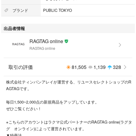
光沢：なし
開閉：無し
ブランド
PUBLIC TOKYO
出品者情報
※商品は複数サイトで共有している為システムで在庫調整を行っておりま
すが、ずれが生じ欠品となる場合もございます。
RAGTAG online
RAGTAG online
【商品コード】0786926Y0012
【コンディションについて】
取引の評価
81,505
1,139
328
RAGTAG Onlineでは商品がユーズドである性質を考慮して、
商品の状態を下記の基準で表示しております。
株式会社ティンパンアレイが運営する、リユースセレクトショップのR
内容をよくご確認ください。
AGTAGです。
・新品同様…新品または新品同様のもの ※
毎日1,500~2,000点の新規商品をアップしています。
・A…汚れやダメージがない、またはあっても目立たないきれいなもの
ぜひご覧ください！
・B…着用感が少なく、汚れやダメージが気にならないもの
・C…着用感があり、汚れやダメージがみられるもの
※こちらのアカウントはラクマ公式パートナーのRAGTAG online(ラグタ
・D…汚れやダメージが目立つもの
グ オンライン)によって運営されています。
▼特商法
商品以外に付属している袋や靴の箱等はコンディションには含まれており