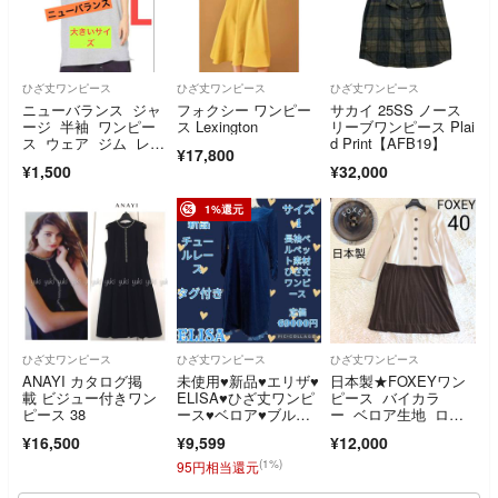
ひざ丈ワンピース
ひざ丈ワンピース
ひざ丈ワンピース
ニューバランス ジャ
フォクシー ワンピー
サカイ 25SS ノース
ージ 半袖 ワンピー
ス Lexington
リーブワンピース Plai
ス ウェア ジム レデ
d Print【AFB19】
¥17,800
ィース L 大きい オ
¥1,500
¥32,000
シャレ ゆったり ダ
イエット ウォーキン
グ
1%還元
ひざ丈ワンピース
ひざ丈ワンピース
ひざ丈ワンピース
ANAYI カタログ掲
未使用♥新品♥エリザ♥
日本製★FOXEYワン
載 ビジュー付きワン
ELISA♥ひざ丈ワンピ
ピース バイカラ
ピース 38
ース♥ベロア♥ブルー♥
ー ベロア生地 ロゴ
青♥フリル
ボタン 異素材ミック
¥16,500
¥9,599
¥12,000
ス
(1%)
95円相当還元