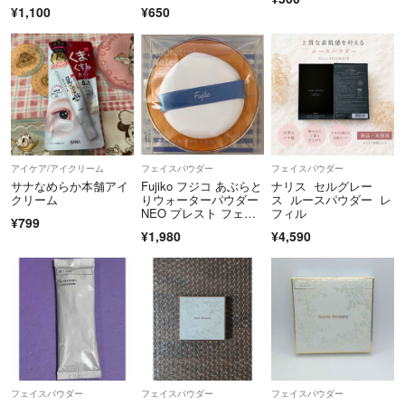
ワイト
g)
¥1,100
¥650
アイケア/アイクリーム
フェイスパウダー
フェイスパウダー
サナなめらか本舗アイ
Fujiko フジコ あぶらと
ナリス セルグレー
クリーム
りウォーターパウダー
ス ルースパウダー レ
NEO プレスト フェイ
フィル
¥799
スパウダー パフ付き
¥1,980
¥4,590
フェイスパウダー
フェイスパウダー
フェイスパウダー