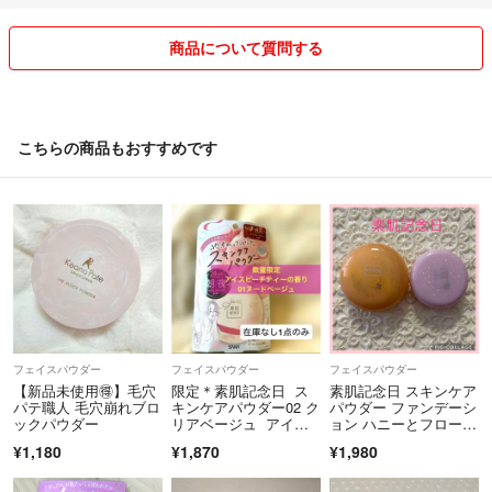
商品について質問する
気持ち良いお取り引きを心掛けています。
少しずつ値下げをしています。
洋服はなるべく早く売り切りたいので、値下げなどお値段交渉などなる
べくご希望に添えればと思いますのでコメント欄にてどうぞ。
こちらの商品もおすすめです
大幅な値下げご提示や、規格外発送は重い場合、発送料金により希望に
添えない場合がごさいますので、ご了承下さい。
＊今の時期ですので可能な品は除菌して発送致します。
どうぞ宜しくお願い致します(⋈◍＞◡＜◍)。✧𝒕𝒉𝒂𝒏𝒌 𝒚𝒐𝒖
フェイスパウダー
フェイスパウダー
フェイスパウダー
【新品未使用🉐】毛穴
限定＊素肌記念日 ス
素肌記念日 スキンケア
パテ職人 毛穴崩れブロ
キンケアパウダー02 ク
パウダー ファンデーシ
ックパウダー
リアベージュ アイス
ョン ハニーとフローラ
ピーチティー香り
ルの香り 2個セット
¥1,180
¥1,870
¥1,980