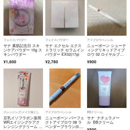
フェイスパウダー
フェイスパウダー
アイブロウペンシル
サナ 素肌記念日 スキ
サナ エクセル エクス
ニューボーン シューテ
ンケアパウダー 10g ス
トラリッチ セラムイン
ィングリキッドアイブ
キンパウダー
パウダー EX02(17g)
ロウ 02 ロイヤルブラ
ウン
¥1,600
¥2,780
¥900
クレンジング/メイク落とし
アイブロウペンシル
BBクリーム
豆乳イソフラボン薬用
ニューボーン パーフェ
サナ ナチュラメー
WRエイジングケアク
クトアイブロウ 08 ラ
ル BBクリーム
レンジングクリーム ホ
ベンダーブラウン(0.4
¥500