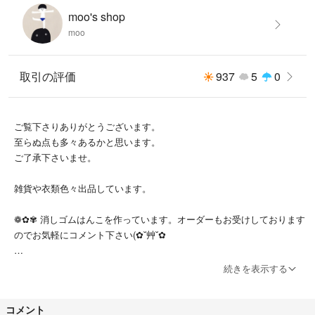
moo's shop
moo
取引の評価
937
5
0
ご覧下さりありがとうございます。
至らぬ点も多々あるかと思います。
ご了承下さいませ。
雑貨や衣類色々出品しています。
❁✿✾ 消しゴムはんこを作っています。オーダーもお受けしております
のでお気軽にコメント下さい(✿˘艸˘✿
続きを表示する
バンタン品について、、、
▓█▓♡【⠀バンタン関連の品は大事にして下さる方にお譲りしたいの
コメント
で、宜しくお願い致します⠀】♡▓█▓