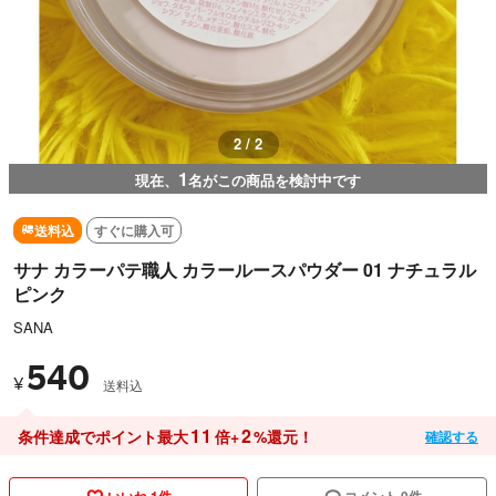
2 / 2
1
現在、
名がこの商品を検討中です
送料込
すぐに購入可
サナ カラーパテ職人 カラールースパウダー 01 ナチュラル
ピンク
SANA
540
¥
送料込
11
2
条件達成でポイント最大
倍+
%還元！
確認する
いいね 1件
コメント 0件