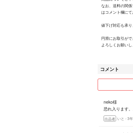
なお、送料の関係
はコメント欄にて
値下げ対応も承り
円滑にお取引がで
よろしくお願いし
𓅯 ⸒⸒
コメント
neko様
恐れ入ります。
いと
- 3
出品者