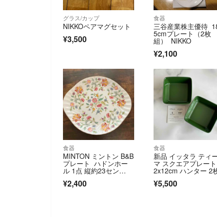
グラス/カップ
食器
NIKKOペアマグセット
三谷産業株主優待 18
5cmプレート（2枚
¥3,500
組） NIKKO
¥2,100
食器
食器
MINTON ミントン B&B
新品 イッタラ ティ
プレート ハドンホー
マ スクエアプレート 
ル 1点 縦約23セン
2x12cm ハンター 2
チ 横約27センチ 高さ
¥2,400
¥5,500
約2センチ 中古