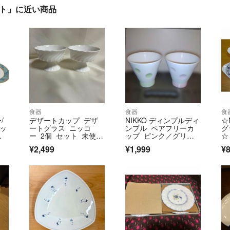
セット」に近い商品
食器
食器
食
/
デザートカップ デザ
NIKKO ディンプルディ
☆
カッ
ートグラス ニッコ
ンプル ペアフリーカ
グ
コ
ー 2個 セット 未使用
ップ ピンク／グリー
☆
ト/
品 ペア
ン
¥2,499
¥1,999
¥8
23