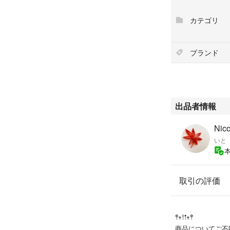
カテゴリ
ブランド
出品者情報
Nic
いと
取引の評価
𖤣𖥧𖥣𖡡𖥧𖤣
商品についてご不