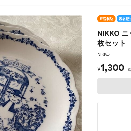
送料込
匿名配
NIKKO ニ
枚セット
NIKKO
1,300
¥