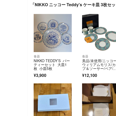
「NIKKO ニッコー Teddy's ケーキ皿 3枚
食器
食器
NIKKO TEDDY’S パー
美品/未使用/ニッコー
ティーセット 大皿1
ウィリアムモリス/
枚 小皿5枚
プ＆ソーサー/ペア/
ーヒーブレイクセッ
¥3,900
¥12,100
3105101/箱付き/RS
85