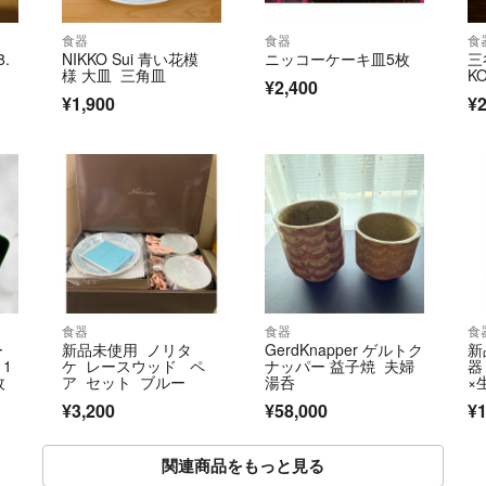
食器
食器
食
.
NIKKO Sui 青い花模
ニッコーケーキ皿5枚
三
様 大皿 三角皿
K
¥2,400
¥1,900
¥2
食器
食器
食
ー
新品未使用 ノリタ
GerdKnapper ゲルトク
新
1
ケ レースウッド ペ
ナッパー 益子焼 夫婦
器
枚
ア セット ブルー
湯呑
×
¥3,200
¥58,000
¥1
関連商品をもっと見る