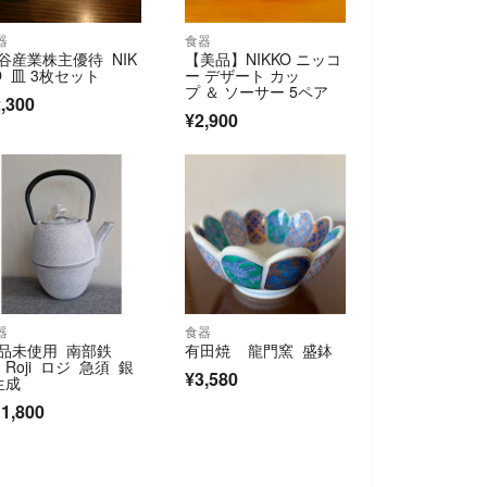
器
食器
谷産業株主優待 NIK
【美品】NIKKO ニッコ
O 皿 3枚セット
ー デザート カッ
プ ＆ ソーサー 5ペア
,300
¥2,900
器
食器
品未使用 南部鉄
有田焼 龍門窯 盛鉢
 Roji ロジ 急須 銀
¥3,580
生成
1,800