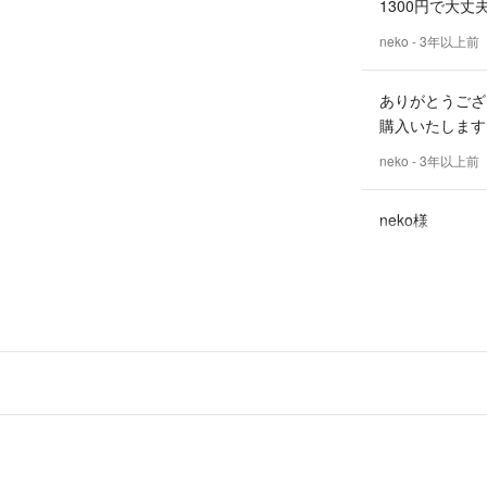
1300円で大丈
neko
- 3年以上前
ありがとうござ
購入いたします
neko
- 3年以上前
neko様
コメントありが
お値引きの件で
1100円では
ご検討いただけ
いと
- 3
出品者
こんばんは。
こちらはお取引
neko
- 3年以上前