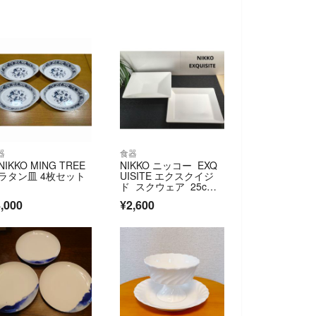
器
食器
NIKKO MING TREE
NIKKO ニッコー EXQ
ラタン皿 4枚セット
UISITE エクスクイジ
ド スクウェア 25c
m 深皿&浅皿 2枚セッ
,000
¥2,600
ト