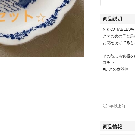
商品説明
NIKKO TABL
クマの女の子と男
お花をあげてると
その他にも食器を
コチラ↓↓↓
#いとの食器棚
#NIKKO
#ニッコー #Tedd
3年以上前
#お皿
商品情報