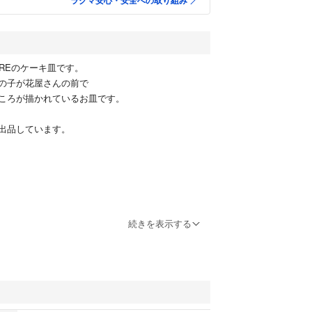
ラクマ安心・安全への取り組み
EWAREのケーキ皿です。
の子が花屋さんの前で
ころが描かれているお皿です。
出品しています。
続きを表示する
y's #テディーズ