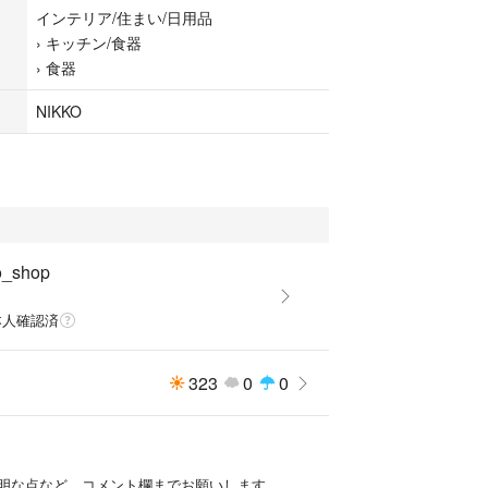
インテリア/住まい/日用品
›
キッチン/食器
›
食器
NIKKO
o_shop
本人確認済
323
0
0
明な点など、コメント欄までお願いします。