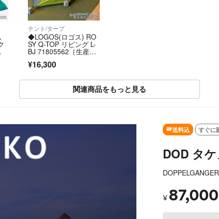
テント/タープ
ム
◆LOGOS(ロゴス) RO
ク
SY Q-TOP リビング L-
ス
BJ 71805562［生産終
ジ
了品］
¥16,300
関連商品をもっと見る
SO
送料込
すぐに
DOD タ
DOPPELGANGER
87,000
¥