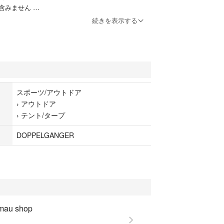
含みません
）W36×D36×H79cm
続きを表示する
）:（約）23.5kg
 大人8名
屋根部分：ポリコットン(ポリエステル65%、綿35%)
50Dポリエステル（PUコーティング）
ポリエステル（PUコーティング）
ル
スポーツ/アウトドア
テント屋根部分：350mm
›
アウトドア
：3000mm
›
テント/タープ
00mm
×22本、ロープ×8本(テントに取り付け済）、キャリー
DOPPELGANGER
ペアシート
mau shop