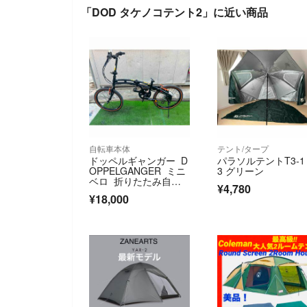
「DOD タケノコテント2」に近い商品
自転車本体
テント/タープ
ドッペルギャンガー D
パラソルテントT3-1
OPPELGANGER ミニ
3 グリーン
ベロ 折りたたみ自転
¥4,780
車
¥18,000