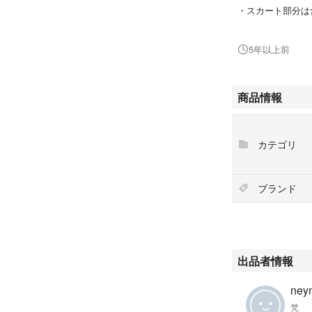
・スカート部分は
・収納サイズ :（約
・重量（付属品含む
5年以上前
・収容可能人数 :
・材質 : テント
テント壁部分：1
商品情報
フロア：300D
ポール：スチー
・最低耐水圧 : 
カテゴリ
テント壁部分
フロア：50
・付属品 : ペグ
ブランド
バッグ、テントリ
キャンプ
出品者情報
ney
梵