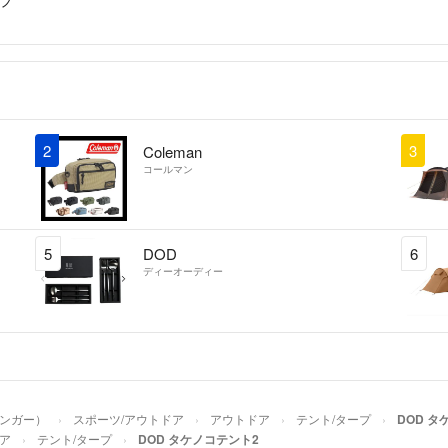
2
3
Coleman
コールマン
5
DOD
6
ディーオーディー
ャンガー）
スポーツ/アウトドア
アウトドア
テント/タープ
DOD タ
ア
テント/タープ
DOD タケノコテント2