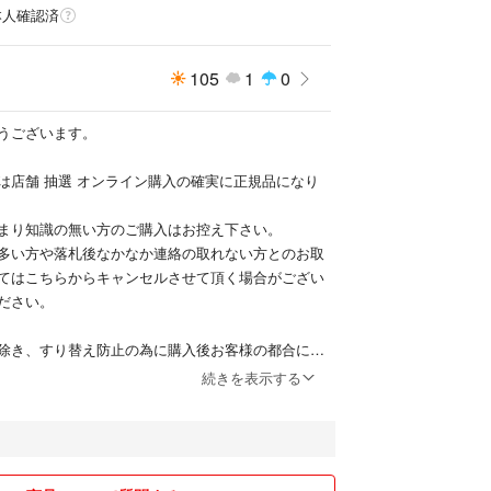
本人確認済
105
1
0
うございます。
は店舗 抽選 オンライン購入の確実に正規品になり
まり知識の無い方のご購入はお控え下さい。
多い方や落札後なかなか連絡の取れない方とのお取
てはこちらからキャンセルさせて頂く場合がござい
ださい。
除き、すり替え防止の為に購入後お客様の都合によ
品は一切受け付けておりません。
続きを表示する
します。