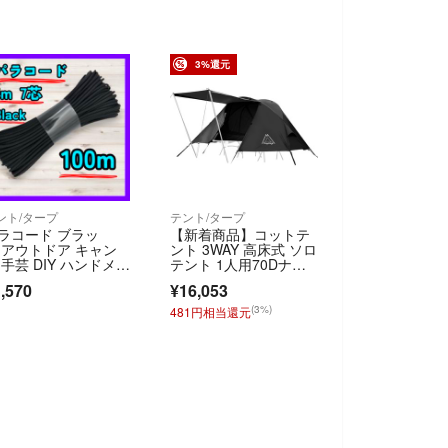
3%還元
ント/タープ
テント/タープ
ラコード ブラッ
【新着商品】コットテ
 アウトドア キャン
ント 3WAY 高床式 ソロ
 手芸 DIY ハンドメイ
テント 1人用70Dナイ
 4mm 7芯 大容量 多
ロン耐水
,570
¥16,053
途 夏 キーホルダ
 ストラップ
(3%)
481円相当還元