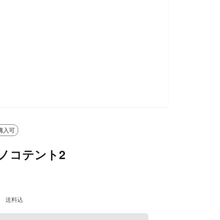
LD OUT
購入可
ケノコテント2
送料込