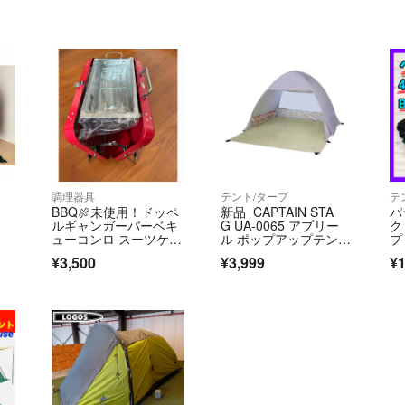
調理器具
テント/タープ
テ
BBQ🍖未使用！ドッペ
新品 CAPTAIN STA
パ
ルギャンガーバーベキ
G UA-0065 アプリー
ク
ューコンロ スーツケー
ル ポップアップテント
プ
ス バーベキュ
DUO(ブルーム/パープ
ド
¥3,500
¥3,999
¥1
ルグレー)
用
ー