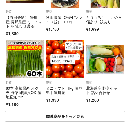
野菜
野菜
野菜
【当日発送】 信州
秋田県産 乾燥ゼンマ
とうもろこし 小さめ
産 長野県産 ミニトマ
イ（並） 100g
傷あり 訳あり
ト 朝採れ 無農薬
¥1,750
¥1,699
¥1,380
野菜
野菜
野菜
60本 高知県産 オク
ミニトマト 1kg 岐阜
北海道産 野菜セッ
ラ 野菜 即購入OK 産
県中津川産
ト 詰め合わせ
地直送 xrr
¥1,390
¥1,280
¥1,100
関連商品をもっと見る