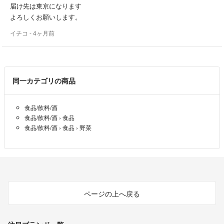
届け先は東京になります
よろしくお願いします。
イチコ
- 4ヶ月前
同一カテゴリの商品
食品/飲料/酒
食品/飲料/酒
›
食品
食品/飲料/酒
›
食品
›
野菜
ページの上へ戻る