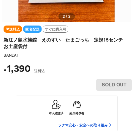
1 / 2
送料込
匿名配送
すぐに購入可
新江ノ島水族館 えのすい たまごっち 定規15センチ
お土産袋付
BANDAI
1,390
¥
送料込
SOLD OUT
本人確認済
紛失補償有
ラクマ安心・安全への取り組み