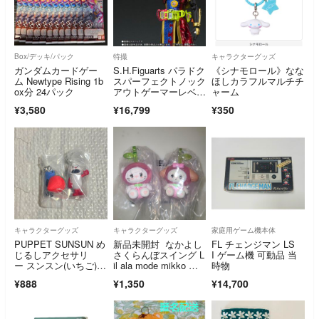
Box/デッキ/パック
特撮
キャラクターグッズ
ガンダムカードゲー
S.H.Figuarts パラドク
《シナモロール》なな
ム Newtype Rising 1b
スパーフェクトノック
ほしカラフルマルチチ
ox分 24パック
アウトゲーマーレベル
ャーム
99
¥3,580
¥16,799
¥350
キャラクターグッズ
キャラクターグッズ
家庭用ゲーム機本体
PUPPET SUNSUN め
新品未開封 なかよし
FL チェンジマン LS
じるしアクセサリ
さくらんぼスイング L
I ゲーム機 可動品 当
ー スンスン(いちご)、
il ala mode mikko リ
時物
ノンノン
ルアラモード スフ
¥888
¥1,350
¥14,700
レ ムース ガチャ