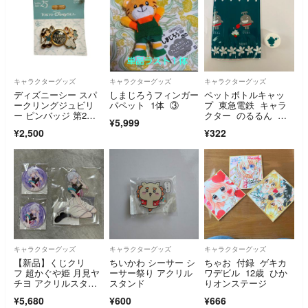
キャラクターグッズ
キャラクターグッズ
キャラクターグッズ
ディズニーシー スパ
しまじろうフィンガー
ペットボトルキャッ
ークリングジュビリ
パペット 1体 ③
プ 東急電鉄 キャラ
ー ピンバッジ 第2
クター のるるん ジ
¥5,999
弾 ミキミニ 25周年
ャスミン茶
¥2,500
¥322
キャラクターグッズ
キャラクターグッズ
キャラクターグッズ
【新品】くじクリ
ちいかわ シーサー シ
ちゃお 付録 ゲキカ
フ 超かぐや姫 月見ヤ
ーサー祭り アクリル
ワデビル 12歳 ひか
チヨ アクリルスタン
スタンド
りオンステージ
ド 缶バッジ
¥5,680
¥600
¥666