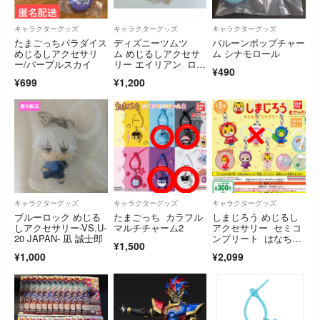
キャラクターグッズ
キャラクターグッズ
キャラクターグッズ
たまごっちパラダイス
ディズニーツムツ
バルーンポップチャー
めじるしアクセサリ
ム めじるしアクセサ
ム シナモロール
ー/パープルスカイ
リー エイリアン ロッ
¥490
ツォ ガチャ
¥699
¥1,200
キャラクターグッズ
キャラクターグッズ
キャラクターグッズ
ブルーロック めじる
たまごっち カラフル
しまじろう めじるし
しアクセサリー-VS.U-
マルチチャーム2
アクセサリー セミコ
20 JAPAN- 凪 誠士郎
ンプリート はなちゃ
¥1,500
ん セット コンプリ
¥1,000
¥2,099
ートセット