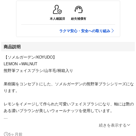
本人確認済
紛失補償有
ラクマ安心・安全への取り組み
商品説明
【ソメルガーデン/KOYUDO】
LEMON ×WALNUT
熊野筆フェイスブラシ/山羊毛/桐箱入り
果樹園をコンセプトにした、ソメルガーデンの熊野筆ブラシシリーズにな
ります。
レモンをイメージして作られた可愛いフェイスブラシになり、軸には艶の
ある濃いブラウンが美しいウォールナッツを使用しています。
【全長】75㎜
続きを表示する
【毛丈】38㎜
5ヶ月前