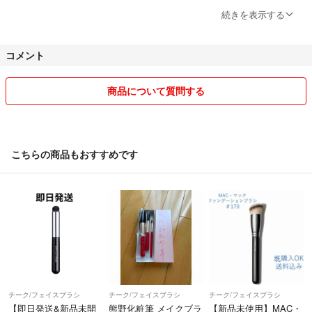
細かい事が気になる方は、店舗で直接確認されて新品をお買い求めくだ
続きを表示する
さい。
コメント
気持ち良くお取引出来る方のみ
ご縁がありますように。
宜しくお願いいたします(^人^)
商品について質問する
※コンビニ、ATM支払いの方とは
お取引致しかねますので
ご遠慮ください。
こちらの商品もおすすめです
振込みますと言って
キャンセルする非常識な人が
居たためです。ご理解ください。
コメントは24時間経過しましたら
削除させていただきます。
専用対応いたしません。
チーク/フェイスブラシ
チーク/フェイスブラシ
チーク/フェイスブラシ
購入された方とお取引致します。
【即日発送&新品未開
熊野化粧筆 メイクブラ
【新品未使用】MAC・