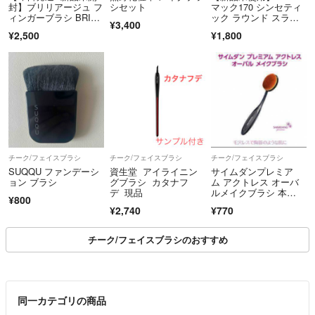
封】ブリリアージュ フ
シセット
マック170 シンセティ
ィンガーブラシ BRILLI
ック ラウンド スラン
¥3,400
AGE
ト ブラシ
¥2,500
¥1,800
チーク/フェイスブラシ
チーク/フェイスブラシ
チーク/フェイスブラシ
SUQQU ファンデーシ
資生堂 アイライニン
サイムダンプレミア
ョン ブラシ
グブラシ カタナフ
ム アクトレス オーバ
デ 現品
ルメイクブラシ 本
¥800
体 2,200円
¥2,740
¥770
チーク/フェイスブラシのおすすめ
同一カテゴリの商品