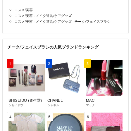
コスメ/美容
コスメ/美容
›
メイク道具/ケアグッズ
コスメ/美容
›
メイク道具/ケアグッズ
›
チーク/フェイスブラシ
チーク/フェイスブラシの人気ブランドランキング
1
2
3
SHISEIDO (資生堂)
CHANEL
MAC
シセイドウ
シャネル
マック
4
5
6