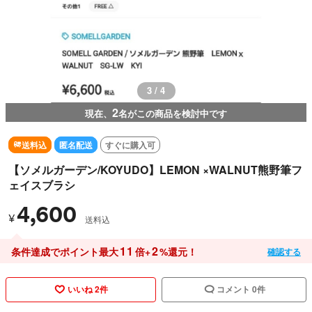
3 / 4
2
現在、
名がこの商品を検討中です
送料込
匿名配送
すぐに購入可
【ソメルガーデン/KOYUDO】LEMON ×WALNUT熊野筆フ
ェイスブラシ
4,600
¥
送料込
11
2
条件達成でポイント最大
倍+
%還元！
確認する
いいね 2件
コメント 0件