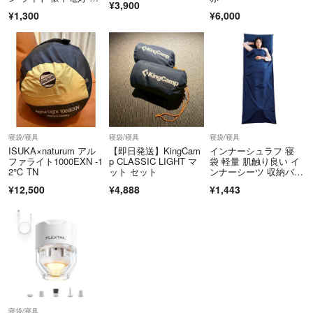
¥3,900
常時 付録
¥1,300
¥6,000
寝袋/寝具
寝袋/寝具
寝袋/寝具
ISUKA×naturum アル
【即日発送】KingCam
インナーシュラフ 寝
ファライト1000EXN -1
p CLASSIC LIGHT マ
袋 軽量 肌触り良い イ
2℃ TN
ット セット
ンナーシーツ 収納バッ
グ付き 旅行・
¥12,500
¥4,888
¥1,443
寝袋/寝具