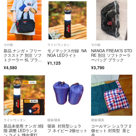
その他
ライト/ランタン
その他
新品 ナンガ × フリー
モノマックス付録 NA
NANGA FREAK'S STO
クスストア 別注 ソフ
NGA LEDライト
RE 別注 ソフトクーラ
トクーラー 5L ブラッ
ーバッグ ブラック
¥1,125
ク
¥4,580
¥3,790
ライト/ランタン
寝袋/寝具
寝袋/寝具
新品未使用 ナンガ 3段
寝袋 封筒型シュラ
コールマン シュラフ 2
階 調整 LEDランタ
フ ネイビー 2個セット
個セット 封筒型 茶と
ン ライト 懐中電灯 非
赤