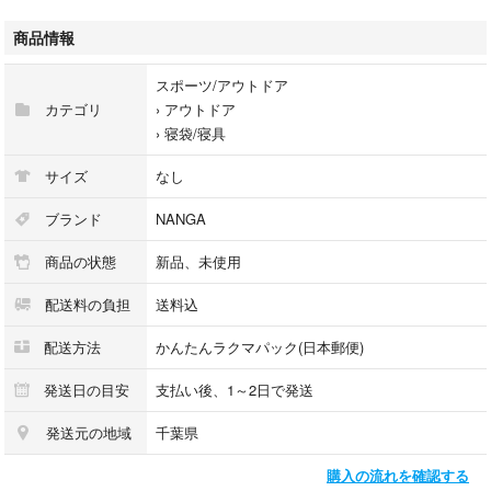
収納時(実寸)：約(全長 29×直径 13)cm
商品情報
●状態：
新品未使用品
スポーツ/アウトドア
カテゴリ
›
アウトドア
画像でも確認お願い致します。
›
寝袋/寝具
サイズ
なし
他にも色々出品しておりますので是非ご覧下さい☺︎
よろしくお願い致します。
ブランド
NANGA
商品の状態
新品、未使用
商品管理No.yo
配送料の負担
送料込
アウトドア
キャンプ
配送方法
かんたんラクマパック(日本郵便)
車中泊
発送日の目安
支払い後、1～2日で発送
発送元の地域
千葉県
購入の流れを確認する