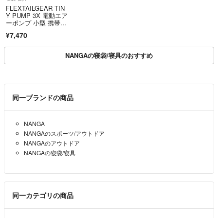
FLEXTAILGEAR TIN
Y PUMP 3X 電動エア
ーポンプ 小型 携帯
式 67g超軽量 5kPa高
¥7,470
圧 300L/分高速
NANGAの寝袋/寝具のおすすめ
同一ブランドの商品
NANGA
NANGAのスポーツ/アウトドア
NANGAのアウトドア
NANGAの寝袋/寝具
同一カテゴリの商品