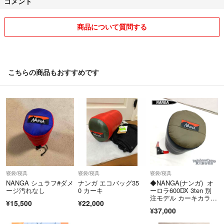
コメント
商品について質問する
こちらの商品もおすすめです
寝袋/寝具
寝袋/寝具
寝袋/寝具
NANGA シュラフ#ダメ
ナンガ エコバッグ35
◆NANGA(ナンガ) オ
ージ汚れなし
0 カーキ
ーロラ600DX 3ten 別
注モデル カーキカラー
¥15,500
¥22,000
(レギュラーサイ
¥37,000
ズ) ［未使用品］