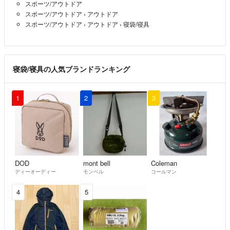
スポーツ/アウトドア
スポーツ/アウトドア
›
アウトドア
スポーツ/アウトドア
›
アウトドア
›
寝袋/寝具
寝袋/寝具の人気ブランドランキング
1
2
3
DOD
mont bell
Coleman
ディーオーディー
モンベル
コールマン
4
5