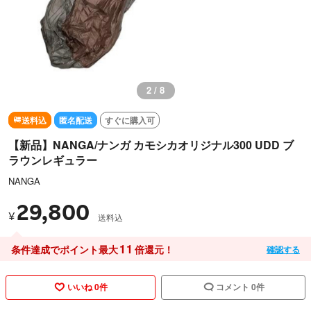
2 / 8
送料込
匿名配送
すぐに購入可
【新品】NANGA/ナンガ カモシカオリジナル300 UDD ブ
ラウンレギュラー
NANGA
29,800
¥
送料込
11
条件達成でポイント最大
倍還元！
確認する
いいね 0件
コメント 0件