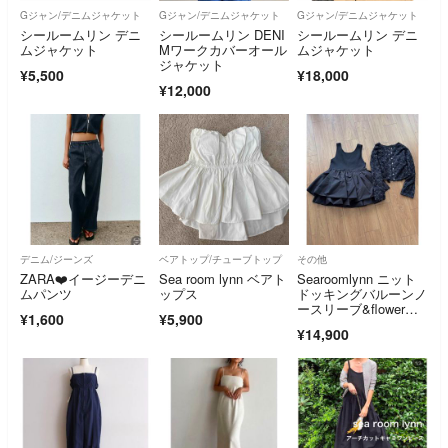
Gジャン/デニムジャケット
Gジャン/デニムジャケット
Gジャン/デニムジャケット
シールームリン デニ
シールームリン DENI
シールームリン デニ
ムジャケット
Mワークカバーオール
ムジャケット
ジャケット
¥5,500
¥18,000
¥12,000
デニム/ジーンズ
ベアトップ/チューブトップ
その他
ZARA❤️イージーデニ
Sea room lynn ベアト
Searoomlynn ニット
ムパンツ
ップス
ドッキングバルーンノ
ースリーブ&flowerカ
¥1,600
¥5,900
ーデ
¥14,900