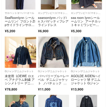
サロペット/オーバーオール
ロングワンピース/マキシワンピース
ロングワンピース/マキシワンピース
SeaRoomlynn シール
searoomlynn パッドi
sea room lynnシール
ームリン/ フロントZi
n スパゲッティフレア
ームリン アーチカッ
pサイドラインサロペ
ラインドレス
トキャミワンピー
ット
ス ロングワンピース
¥5,200
¥6,900
¥5,300
Gジャン/デニムジャケット
Gジャン/デニムジャケット
Gジャン/デニムジャケット
未使用 LOEWE ロエ
バーバリーブルーレー
AGOLDE AIDENハイ
ベ アナグラム刺繍 ア
ベル デニムジャケッ
ローシャツ M デニム
シンメトリー デニ
ト ノバチェック ホ
ジャケット Gジャン
ム シャツ ブルゾ
ースロゴ Gジャン
¥78,800
¥11,000
¥13,900
ン ジャケット