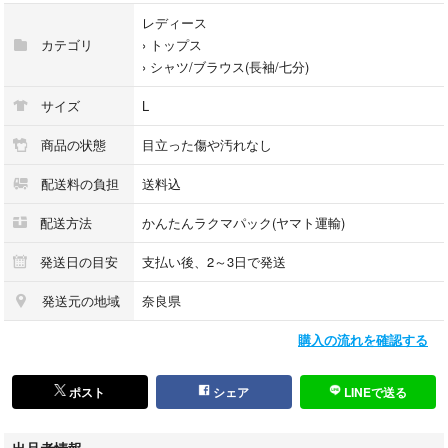
さい。
レディース
カテゴリ
›
トップス
原則返品不可ですのでよくご検討の上ご購入ください。
›
シャツ/ブラウス(長袖/七分)
#ELMIDAS #シャツブラウス #羽織り物 #綿100% #花柄
サイズ
L
商品の状態
目立った傷や汚れなし
配送料の負担
送料込
配送方法
かんたんラクマパック(ヤマト運輸)
発送日の目安
支払い後、2～3日で発送
発送元の地域
奈良県
購入の流れを確認する
ポスト
シェア
LINEで送る
出品者情報