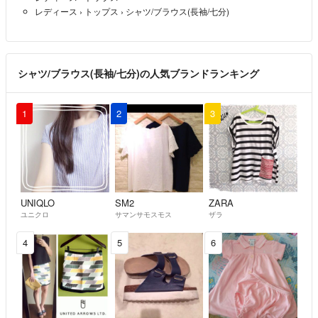
レディース
›
トップス
›
シャツ/ブラウス(長袖/七分)
シャツ/ブラウス(長袖/七分)の人気ブランドランキング
1
2
3
UNIQLO
SM2
ZARA
ユニクロ
サマンサモスモス
ザラ
4
5
6