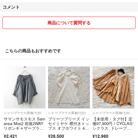
素人の自宅保管品を出品しますので、検品に関し見落とし等ある場合が
コメント
あります。
匿名性の維持やすり替え防止ため原則入金後の返品は不可としていま
す。
商品について質問する
以上を踏まえまして、ヴィンテージ品、中古品にご理解いただける方の
みご購入の程宜しくお願い致します。
喫煙無し ペット無し
こちらの商品もおすすめです
シャツ/ブラウス(長袖/七分)
シャツ/ブラウス(長袖/七分)
シャツ/ブラウス(長袖/七分)
サマンサモスモス Sam
プリーツプリーズ イッ
【未使用・タグ付】定
ansa Mos2 前後2WAY
セイミヤケ 襟付きトッ
価97,900円！CYCLAS/
リボンギャザーブラウ
プス オフホワイト 4サ
シクラス ドレープカ
ス F｜ブラック トップ
イズ 長袖
ットソー
¥2,421
¥28,500
¥12,980
ス ギャザー 長袖 フリ