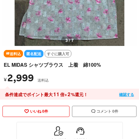
3 / 7
送料込
匿名配送
すぐに購入可
EL MIDAS シャツブラウス 上着 綿100%
2,999
¥
送料込
11
2
条件達成でポイント最大
倍+
%還元！
確認する
いいね 0件
コメント 0件