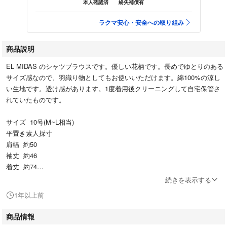
本人確認済
紛失補償有
ラクマ安心・安全への取り組み
商品説明
EL MIDAS のシャツブラウスです。優しい花柄です。長めでゆとりのある
サイズ感なので、羽織り物としてもお使いいただけます。綿100%の涼し
い生地です。透け感があります。1度着用後クリーニングして自宅保管さ
れていたものです。
サイズ 10号(M~L相当)
平置き素人採寸
肩幅 約50
袖丈 約46
着丈 約74
身幅 約53
続きを表示する
1年以上前
コンパクトに梱包して発送致しますので予めご了承ください。
商品情報
素人の自宅保管の中古品であることにご理解いただける方のみご購入くだ