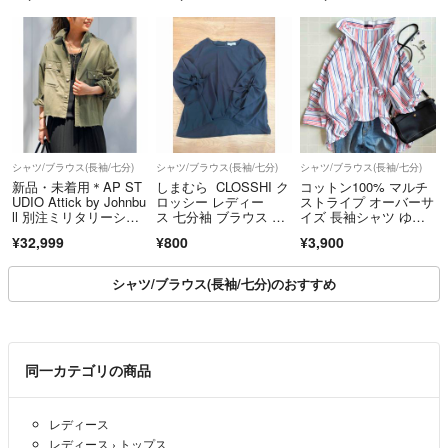
ル【2400015111292】
シャツ/ブラウス(長袖/七分)
シャツ/ブラウス(長袖/七分)
シャツ/ブラウス(長袖/七分)
新品・未着用＊AP ST
しまむら CLOSSHI ク
コットン100% マルチ
UDIO Attick by Johnbu
ロッシー レディー
ストライプ オーバーサ
ll 別注ミリタリーシャ
ス 七分袖 ブラウス ネ
イズ 長袖シャツ ゆっ
ツ
イビー Mサイズ
たり
¥32,999
¥800
¥3,900
シャツ/ブラウス(長袖/七分)のおすすめ
同一カテゴリの商品
レディース
レディース
›
トップス