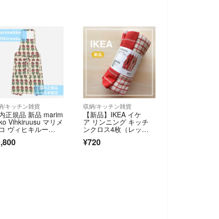
納/キッチン雑貨
収納/キッチン雑貨
内正規品 新品 marim
【新品】IKEA イケ
ko Vihkiruusu マリメ
ア リンニング キッチ
コ ヴィヒキルー
ンクロス4枚（レッド/
 エプロン ベビーピ
ベージュ）布巾
,800
¥720
ク 日本限定