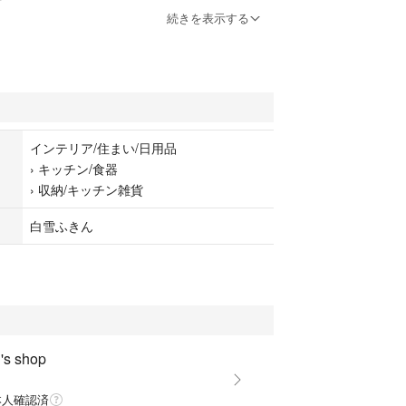
続きを表示する
い/日用品
貨
インテリア/住まい/日用品
›
キッチン/食器
›
収納/キッチン雑貨
白雪ふきん
s shop
本人確認済