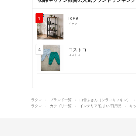
1
IKEA
イケア
4
コストコ
コストコ
ラクマ
ブランド一覧
白雪ふきん（シラユキフキン）
ラクマ
カテゴリ一覧
インテリア/住まい/日用品
キッ