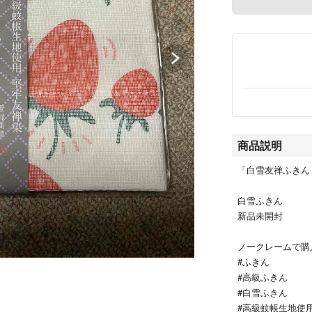
商品説明
「白雪友禅ふきん 
白雪ふきん
新品未開封
ノークレームで購
#ふきん
#高級ふきん
#白雪ふきん
#高級蚊帳生地使