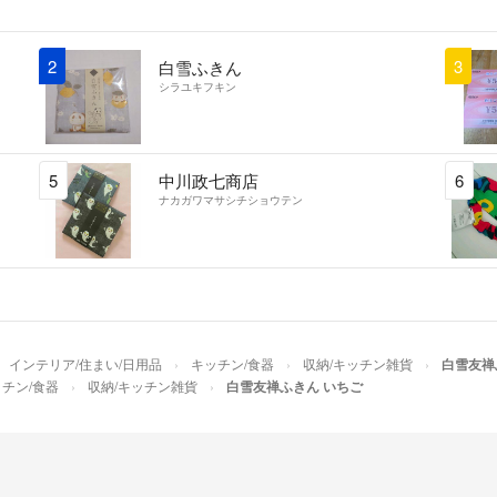
2
3
白雪ふきん
シラユキフキン
5
中川政七商店
6
ナカガワマサシチショウテン
インテリア/住まい/日用品
キッチン/食器
収納/キッチン雑貨
白雪友禅
チン/食器
収納/キッチン雑貨
白雪友禅ふきん いちご