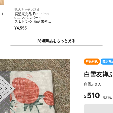
収納/キッチン雑貨
周ゴ
廃盤完売品 Francfran
c エンボスボック
ス L ピンク 新品未使
用 希少レア
¥4,555
関連商品をもっと見る
SOLD OUT
送料込
匿名配
白雪友禅ふ
白雪ふきん
510
¥
送料込