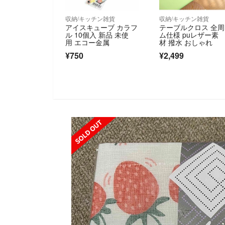
収納/キッチン雑貨
収納/キッチン雑貨
アイスキューブ カラフ
テーブルクロス 全
ル 10個入 新品 未使
ム仕様 puレザー素
用 エコー金属
材 撥水 おしゃれ
¥750
¥2,499
SOLD OUT