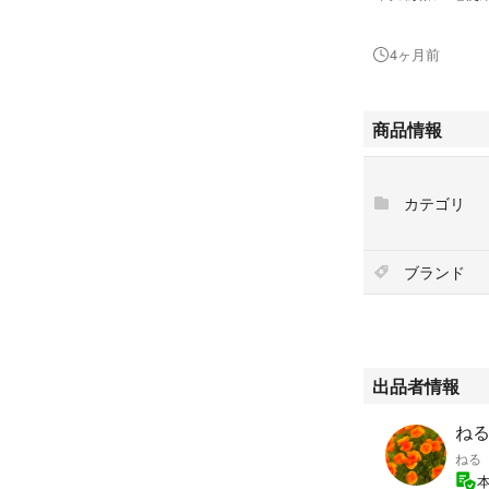
#白雪ふきん
4ヶ月前
#インテリア/住ま
#キッチン/食器
#収納/キッチン雑
商品情報
カテゴリ
ブランド
出品者情報
ねる'
ねる