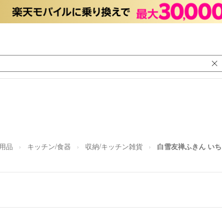
日用品
キッチン/食器
収納/キッチン雑貨
白雪友禅ふきん いち