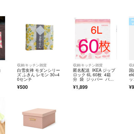
収納/キッチン雑貨
収納/キッチン雑貨
収
白
白雪友禅 モダンシリー
匿名配送 IKEA ジップ
国
ズ ふきん レモン 30×4
ロック 6L 60枚 4箱
ek
0センチ
分 袋 ジッパー バッ
ッ
ク
ス
¥500
¥1,899
¥9
ン