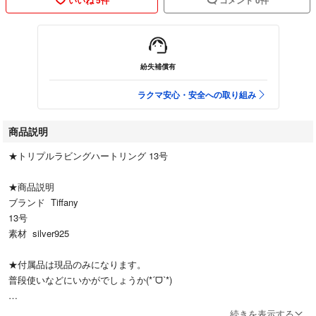
紛失補償有
ラクマ安心・安全への取り組み
商品説明
★トリプルラビングハートリング 13号
★商品説明
ブランド Tiffany
13号
素材 silver925
★付属品は現品のみになります。
普段使いなどにいかがでしょうか(*ˊᗜˋ*)
★まとめ割引等気軽に相談ください (•̀ - •́)و
続きを表示する