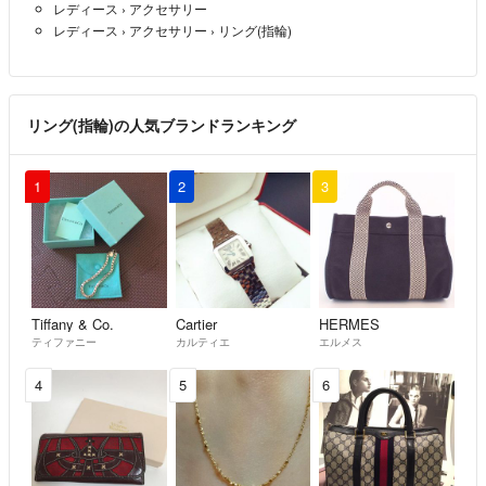
レディース
›
アクセサリー
レディース
›
アクセサリー
›
リング(指輪)
リング(指輪)の人気ブランドランキング
1
2
3
Tiffany & Co.
Cartier
HERMES
ティファニー
カルティエ
エルメス
4
5
6