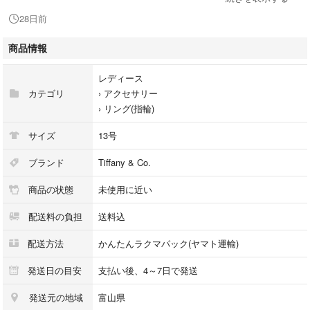
28日前
★その他割引き等のご相談も受け付けますのでお気軽にコメントくださ
い (•̀ - •́)و
商品情報
★お互い気持ちの良いお取り引きを心がけておりますのでよろしくお願い
レディース
いたします(*ˊᵕˋ*)ノ
カテゴリ
›
アクセサリー
›
リング(指輪)
サイズ
13号
ブランド
Tiffany & Co.
商品の状態
未使用に近い
配送料の負担
送料込
配送方法
かんたんラクマパック(ヤマト運輸)
発送日の目安
支払い後、4～7日で発送
発送元の地域
富山県