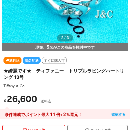
2 / 3
5
現在、
名がこの商品を検討中です
送料込
匿名配送
すぐに購入可
★綺麗です★ ティファニー トリプルラビングハートリ
ング 13号
Tiffany & Co.
26,600
¥
送料込
11
2
条件達成でポイント最大
倍+
%還元！
確認する
いいね 5件
コメント 0件