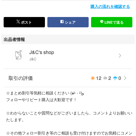
購入の流れを確認する
ポスト
シェア
LINEで送る
出品者情報
J&C's shop
J&C
取引の評価
12
2
0
☆まとめ割引等気軽に相談ください (๑•̀ - •́)و
フォローやリピート購入は大歓迎です！
☆わからないことや質問などがございましたら、コメントよりお願いい
たします。
☆その他フォロー割引き等のご相談も受け付けますのでお気軽にコメン