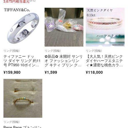
ー
(5%)
3,675円相当還元
リング(指輪)
リング(指輪)
リング(指輪)
ティファニー ドッ
✿新品✿ 未開封 サンリ
【大人気！天然ピンク
ツ ダイヤ リング 約11
オ ファッションリン
ダイヤハーフエタニテ
号 PT950 10ポイント
グ キティ プリン クロ
ィ★濃密な桃色カラ
ダイヤ 新品仕上げ済 T
ミ コンプ
ー！】ダイヤ リング
¥159,980
¥1,599
¥118,000
IFFANY【26970】
リング(指輪)
Bene Bene ブトンリン