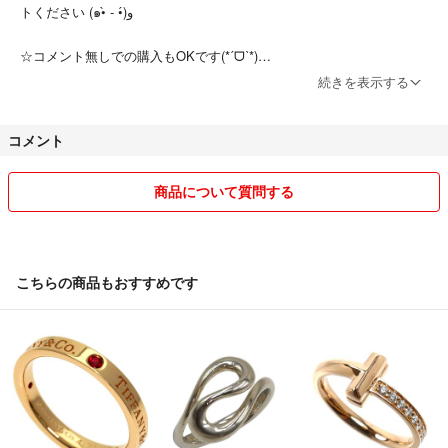
トください (๑•̀ - •́)و
☆コメント無しでの購入もOKです(*ˊᗜˋ*)
続きを表示する
☆ご連絡および発送はなるべく早く対応しますが、仕事上少し遅くなる
場合もあります。
コメント
☆お互い気持ちの良いお取り引きを心がけておりますのでよろしくお願
いいたします(*ˊᵕˋ*)ノ
商品について質問する
最後までご覧いただきありがとうございました☆彡
こちらの商品もおすすめです