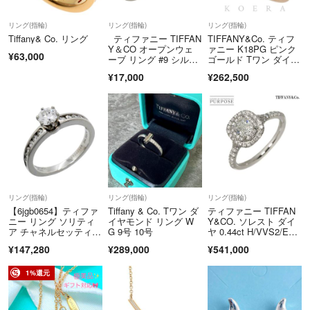
リング(指輪)
リング(指輪)
リング(指輪)
Tiffany& Co. リング
ティファニー TIFFAN
TIFFANY&Co. ティフ
Y＆CO オープンウェ
ァニー K18PG ピンク
¥63,000
ーブ リング #9 シルバ
ゴールド Tワン ダイ
ー SV925 ジュエリー
ヤ リング・指輪 67795
¥17,000
¥262,500
245 ダイヤモンド 7
号 3.5g レディース
【中古】【美品】
リング(指輪)
リング(指輪)
リング(指輪)
【6jgb0654】ティファ
Tiffany & Co. Tワン ダ
ティファニー TIFFAN
ニー リング ソリティ
イヤモンド リング W
Y&CO. ソレスト ダイ
ア チャネルセッティン
G 9号 10号
ヤ 0.44ct H/VVS2/E
グ Pt950 プラチナ ダ
X 9号 リング Pt プラ
¥147,280
¥289,000
¥541,000
イヤモンド 0.32ct 6.5
チナ 指輪【鑑定書付
号【中古】レディース
き】90332225 9033222
5
1%還元