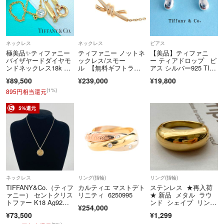
ネックレス
ネックレス
ピアス
極美品✨ティファニー
ティファニー ノットネ
【美品】ティファニ
バイザヤードダイヤモ
ックレス/スモー
ー ティアドロップ ピ
ンドネックレス18k 75
ル 【無料ギフトラッ
アス シルバー925 TIFF
0プレゼント
ピング】【Aランク】
ANY エルサペレッティ
¥89,500
¥239,000
¥19,800
【中古】
(1%)
895円相当還元
5%還元
ネックレス
リング(指輪)
リング(指輪)
TIFFANY&Co.（ティフ
カルティエ マストデト
ステンレス ★再入荷
ァニー） セントクリス
リニティ 6250995
★ 新品 メタル ラウ
トファー K18 Ag92
ンド シェイプ リン
¥254,000
5 コイン ネックレス 1
グ 11号
¥73,500
¥1,299
4.2g ゴールド×シルバ