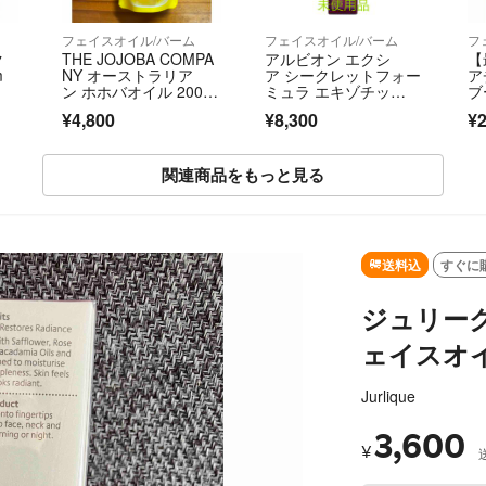
フェイスオイル/バーム
フェイスオイル/バーム
フ
ク
THE JOJOBA COMPA
アルビオン エクシ
【
m
NY オーストラリア
ア シークレットフォー
ア
ン ホホバオイル 200ml
ミュラ エキゾチッ
ブ
【新品・未開封】
ク オイル 30ml
¥4,800
¥8,300
¥2
関連商品をもっと見る
SOLD OUT
送料込
すぐに
ジュリー
ェイスオ
Jurlique
3,600
¥