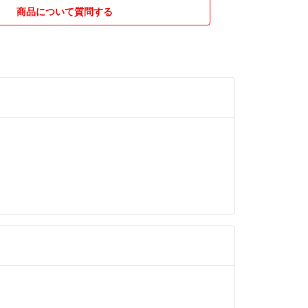
商品について質問する
入金なしの方で何の連絡もない方は即ブロックさせ
き配送で、できるだけお安く出品しています。その
なることをご了承の方のみ、ご購入願います。
使用で販売のため、こちらでは開封できません。そ
度変化や事故(パッケージの凹み、破損、紛失)など
では一切責任負えませんのでご了承願います。
りがとうございました。