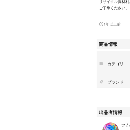
リサイクル資材利
ご了承ください。
プチプチには包み
1年以上前
選び抜かれた植物
絶妙なバランスで
ハリと輝きをもた
商品情報
へと導きます。
スキンバランシン
物エキスを配合。
カテゴリ
いきいきと輝き放
ブランド
出品者情報
ラム'