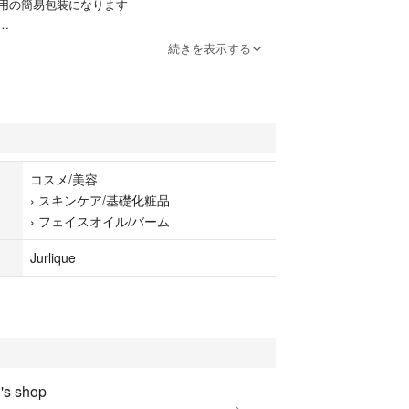
用の簡易包装になります
ません。
続きを表示する
オイルと植物エキスを
配合。
らし、自ら光を放つようなヘルシーで華やかな印象
グフェイスオイルNは、9種の植物オイルと10種の植
コスメ/美容
›
スキンケア/基礎化粧品
つ、もっちり柔らかな肌へ整えます。
›
フェイスオイル/バーム
Jurlique
s shop