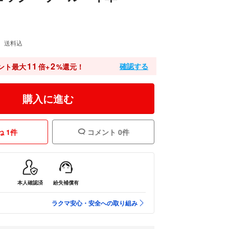
送料込
11
2
確認する
ント最大
倍+
%還元！
購入に進む
 1件
コメント 0件
本人確認済
紛失補償有
ラクマ安心・安全への取り組み