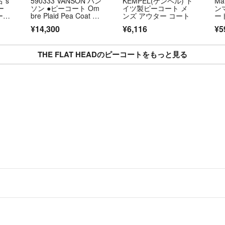
 s
590333 VANSON バン
KEMPEL(ケンペル) ド
Ma
ー
ソン ●ピーコート Om
イツ製ピーコート メ
ン
ー
bre Plaid Pea Coat サ
ンズ アウター コート
ー
 7
イズL メンズ レッド
【
¥14,300
¥6,116
¥5
THE FLAT HEADのピーコートをもっと見る