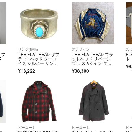
リング(指輪)
スカジャン
ス
d フ
THE FLAT HEAD ザフ
THE FLAT HEAD フラ
FL
A
ラットヘッド ターコ
ットヘッド リバーシ
ト
イズ シルバー リン
ブル スカジャン タイ
¥6
グ シルバー系 ライト
ガー
¥13,222
¥38,300
ブルー系 約17号【中
古】
ピーコート
ピーコート
ピ