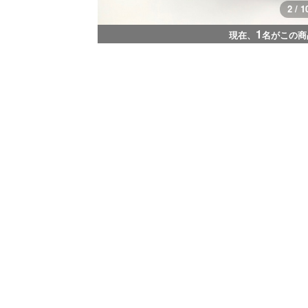
2 / 1
1
現在、
名がこの商