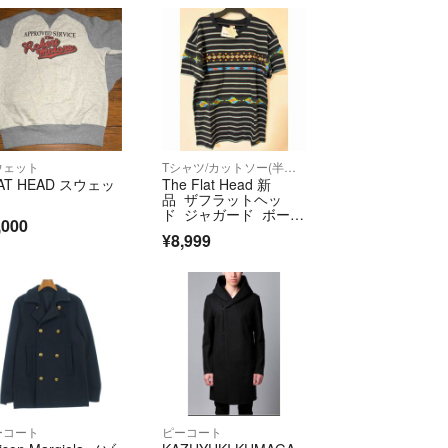
ウェット
Tシャツ/カットソー(半袖/袖なし)
AT HEAD スウェッ
The Flat Head 新
品 ザフラットヘッ
ド ジャガード ボーダ
,000
ー Tシャツ 日本製 X
¥8,999
L
ーコート
ピーコート