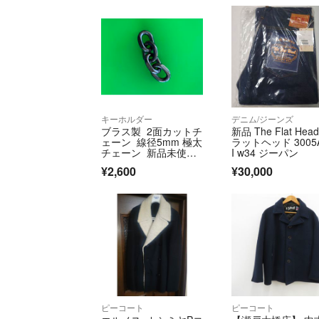
キーホルダー
デニム/ジーンズ
ブラス製 2面カットチ
新品 The Flat Hea
ェーン 線径5mm 極太
ラットヘッド 3005
チェーン 新品未使
I w34 ジーパン
用！いぶし加工
¥2,600
¥30,000
ピーコート
ピーコート