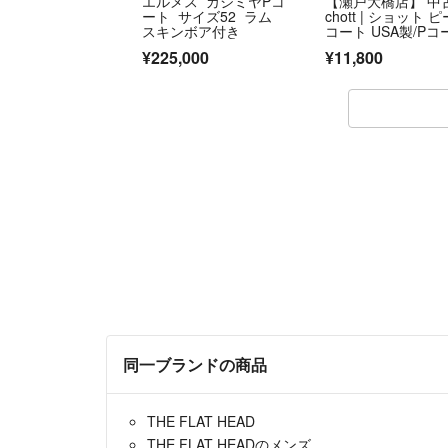
エルメス カシミヤPコ
【瀬戸大橋店】 中古
ート サイズ52 ラム
chott | ショット ピ
スキンボア付き
コート USA製/Pコ
ト/内側キルティング
¥225,000
¥11,800
36A ネイビー サイ
ズ：L 【93】
同一ブランドの商品
THE FLAT HEAD
THE FLAT HEADのメンズ