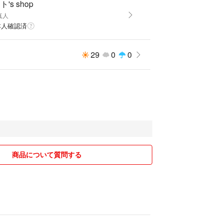
's shop
真人
本人確認済
29
0
0
会
商品について質問する