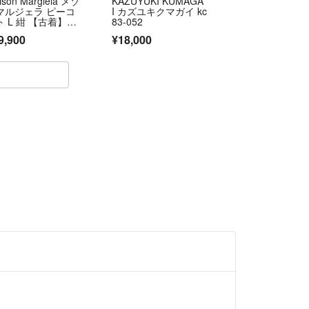
ison Margiela メゾ
KAZUYUKI KUMAGA
マルジェラ ピーコ
I カズユキクマガイ kc
ト L 紺 【古着】
83-052
中古】【送料無料】
9,900
¥18,000