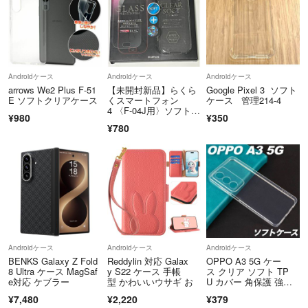
Androidケース
Androidケース
Androidケース
arrows We2 Plus F-51
【未開封新品】らくら
Google Pixel 3 ソフト
E ソフトクリアケース
くスマートフォン
ケース 管理214-4
4 〈F-04J用〉ソフトケ
¥980
¥350
ース＆フィルム
¥780
Androidケース
Androidケース
Androidケース
BENKS Galaxy Z Fold
Reddylin 対応 Galax
OPPO A3 5G ケー
8 Ultra ケース MagSaf
y S22 ケース 手帳
ス クリア ソフト TP
e対応 ケブラー
型 かわいいウサギ お
U カバー 角保護 強
化 透明 耐衝撃 薄型 シ
¥7,480
¥2,220
¥379
ンプル アクオス opp