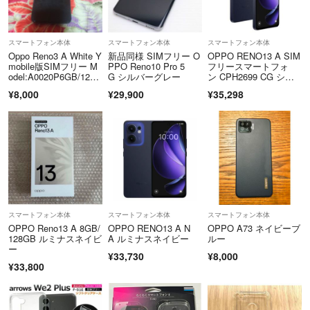
スマートフォン本体
スマートフォン本体
スマートフォン本体
Oppo Reno3 A White Y
新品同様 SIMフリー O
OPPO RENO13 A SIM
mobile版SIMフリー M
PPO Reno10 Pro 5
フリースマートフォ
odel:A0020P6GB/128G
G シルバーグレー
ン CPH2699 CG シュ
B
リンク付き ルミナスネ
¥8,000
¥29,900
¥35,298
イビー
スマートフォン本体
スマートフォン本体
スマートフォン本体
OPPO Reno13 A 8GB/
OPPO RENO13 A N
OPPO A73 ネイビーブ
128GB ルミナスネイビ
A ルミナスネイビー
ルー
ー
¥33,730
¥8,000
¥33,800