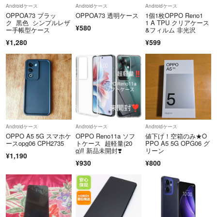
Androidケース
Androidケース
Androidケース
OPPOA73 ブラッ
OPPOA73 透明ケース
1個1枚OPPO Reno1
ク 黒色 シンプルレザ
1 A TPU クリアケース
¥580
ー手帳型ケース
&フィルム 非光沢
¥1,280
¥599
Androidケース
Androidケース
Androidケース
OPPO A5 5G スマホケ
OPPO Reno11a ソフ
値下げ！空箱のみ★O
ースopg06 CPH2735
トケース 超軽量(20
PPO A5 5G OPG06 グ
g)‼️ 新品未開封❣️
リーン
¥1,190
¥930
¥800