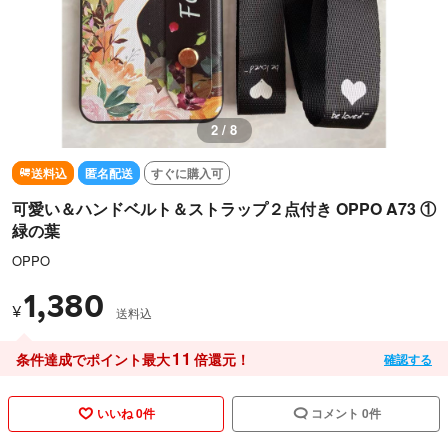
3 / 8
送料込
匿名配送
すぐに購入可
可愛い＆ハンドベルト＆ストラップ２点付き OPPO A73 ①
緑の葉
OPPO
1,380
¥
送料込
11
条件達成でポイント最大
倍還元！
確認する
いいね 0件
コメント 0件