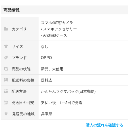
☆★対応機種★☆
商品情報
（オッポ ）
OPPO A73
スマホ/家電/カメラ
カテゴリ
›
スマホアクセサリー
☆★デザイン☆★
›
Androidケース
① 緑の葉
② 狐と花
サイズ
なし
③ 紫の花
④ ピンクの花
ブランド
OPPO
⑤ ヒョウ柄
商品の状態
新品、未使用
⑥ 白の花 ※(売り切れ)
配送料の負担
送料込
【個数】1個
配送方法
かんたんラクマパック(日本郵便)
※商品のお色は撮影環境や設定により発色など実物と多少の違いが生じる
ことがございます、ご了承ください。
発送日の目安
支払い後、1～2日で発送
発送元の地域
兵庫県
【素材】ソフトTPUで表面は指紋が目立ちにくい加工しております。
購入の流れを確認する
【ストラップ】首から下げられるタイプと手首ストラップタイプ２点付き