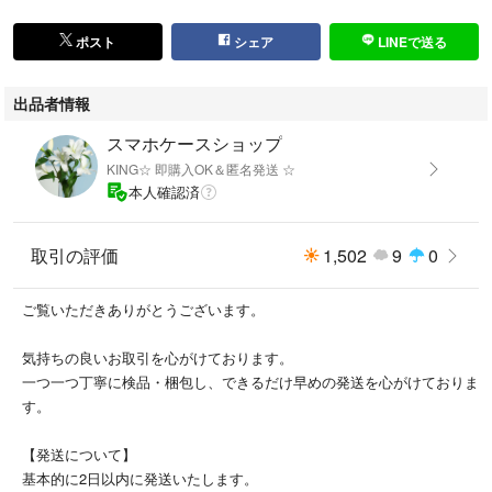
です。
ポスト
シェア
LINEで送る
★実用性：TPUケースで本体やキズや汚れから守る。ケースを付けたまま
各ボタン、機能を対応する！
出品者情報
★ ハンドベルトがスタンドにもなります、手に持たず動画の視聴などが
スマホケースショップ
楽しめる！
KING☆ 即購入OK＆匿名発送 ☆
本人確認済
⚠️海外製品になります，発送前に検品しておりますが、見落としなどある
場合がございます。ご了承の上、ご購入ください。
取引の評価
1,502
9
0
他にもスマホケース出品中です
↓↓↓
ご覧いただきありがとうございます。
#KING☆OPPO
気持ちの良いお取引を心がけております。
oppoa73
一つ一つ丁寧に検品・梱包し、できるだけ早めの発送を心がけておりま
す。
可愛い＆ハンドベルト＆ストラップ２点付き OPPO A73 ① 緑の葉
【発送について】
基本的に2日以内に発送いたします。