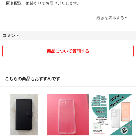
匿名配送・追跡ありでお届けいたします。
【梱包について】
続きを表示する
防水対策・緩衝材を使用し、丁寧に梱包いたします。
コメント
【商品について】
検品は行っておりますが、万が一見落とし等ございましたらご容赦くだ
さい。
商品について質問する
【配送について】
沖縄・離島へのお届けは、通常よりお時間（4～11日程度）をいただく
場合がございます。あらかじめご了承ください。
こちらの商品もおすすめです
【お願い】
万が一、誤出荷や商品不備、配送中の破損などがございましたら、評価
前にご連絡ください。誠意をもって対応させていただきます。
最後まで責任をもって対応いたします。
どうぞよろしくお願いいたします。