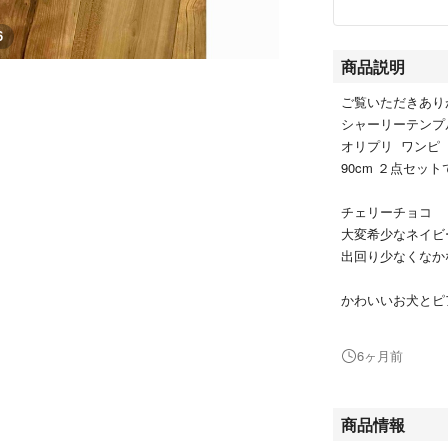
6
商品説明
ご覧いただきあり
シャーリーテンプ
オリプリ ワンピ
90cm ２点セッ
チェリーチョコ
大変希少なネイビ
出回り少なくなか
かわいいお犬とピ
ピンク
シュナウザーのよ
6ヶ月前
音楽モチーフが
どちらも着用して
商品情報
私が購入した金額