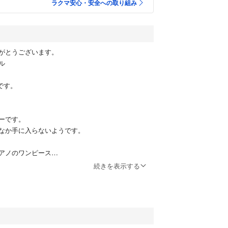
ラクマ安心・安全への取り組み
がとうございます。
ル
トです。
ーです。
なか手に入らないようです。
アノのワンピース
続きを表示する
うなお犬がかわいいです。
大好きなのでお気に入りでした。
いますが状態良くまだ生地もパリッとしています。
はまだ高いですが、セットでお安くお譲りいたしま