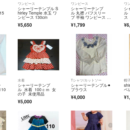
ワンピース
ワンピース
ワ
シャーリーテンプル S
シャーリーテンプ
シ
15
hirley Temple 水玉 ワ
ル 丸襟 パフスリー
ル
ンピース 130cm
ブ 半袖 ワンピース 10
ス
0cm 中古品
¥5,650
¥1,799
¥6
水着
Tシャツ/カットソー
帽
ン
シャーリーテンプ
シャーリーテンプル⚫︎
sh
10
ル 水着 100ｃｍ 女
ブラウス
ベレ
の子 未使用品
¥4,000
¥1
¥5,000