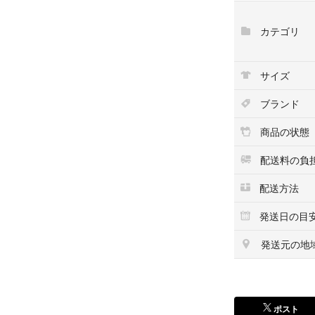
す。
カテゴリ
よろしくお願いし
#シャーリー #シ
んぼ #チェリー 
サイズ
楽 #ピアノ #ピ
ブランド
商品の状態
配送料の負
配送方法
発送日の目
発送元の地
ポスト