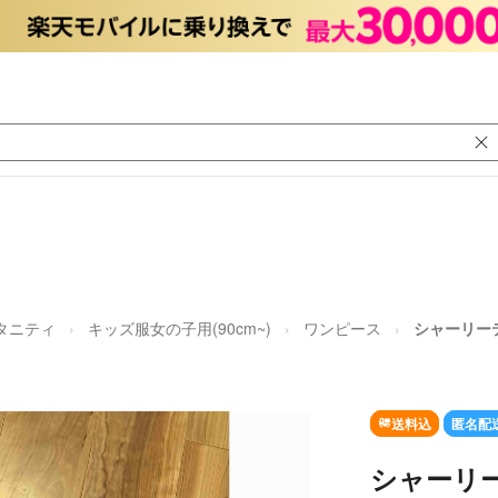
マタニティ
キッズ服女の子用(90cm~)
ワンピース
シャーリー
送料込
匿名配
シャーリー