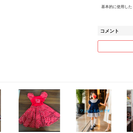
基本的に使用した
などあるかもしれ
控えてください。
コメント
基本的に子供が寝
照明の関係で実物
せんので、その分
お取り置きや専用
梱包材はリサイク
新品ご希望の場合
下さいませ。
迅速なやり取り、
お取引の間、短い
す。