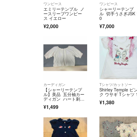
ワンピース
ワンピース
エミリーテンプル ノ
シャーリーテンプ
ースリーブワンピー
ル 切手うさぎJSK 
ス イエロー
0
¥2,000
¥7,000
カーディガン
Tシャツ/カットソー
【シャーリーテンプ
Shirley Temple ピ
ル】美品 五分袖カー
ク ウサギ Tシャツ 1
ディガン ハート刺
¥1,380
繍 女の子 130
¥1,499