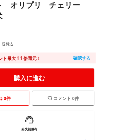
ト オリプリ チェリー
犬
送料込
11
確認する
ント最大
倍還元！
購入に進む
 0件
コメント 0件
紛失補償有