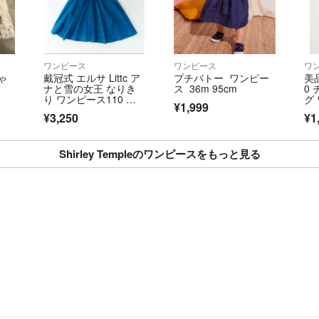
ワンピース
ワンピース
ワ
ちゃ
戴冠式 エルサ Littc ア
プチバトー ワンピー
美
ナと雪の女王 なりき
ス 36m 95cm
0
り ワンピース110 新
グ
¥1,999
品
ク
¥3,250
¥1
Shirley Templeのワンピースをもっと見る