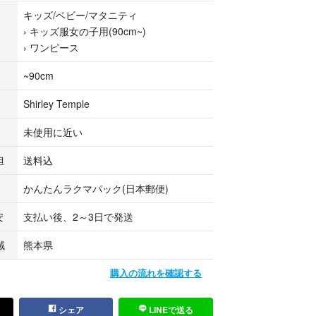
キッズ/ベビー/マタニティ
›
キッズ服女の子用(90cm~)
ます。
›
ワンピース
ャーリーテンプル #オリプリ #オリジナル #さくら
#チョコレート #チェリチョコ #犬 #音楽会 #音
~90cm
ンク #ネイビー #サックス #レア
Shirley Temple
未使用に近い
担
送料込
かんたんラクマパック(日本郵便)
安
支払い後、2～3日で発送
域
熊本県
購入の流れを確認する
シェア
LINEで送る