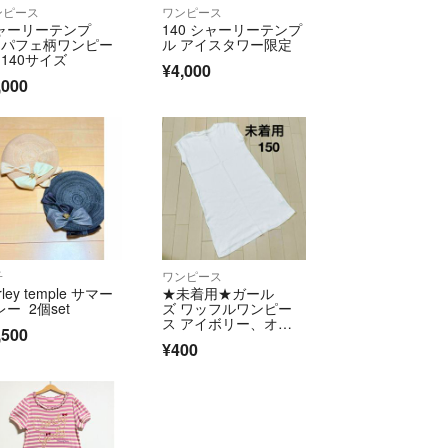
ンピース
ワンピース
ャーリーテンプ
140 シャーリーテンプ
 パフェ柄ワンピー
ル アイスタワー限定
 140サイズ
¥4,000
,000
子
ワンピース
irley temple サマー
★未着用★ガール
ー 2個set
ズ ワッフルワンピー
ス アイボリー、オフ
,500
ホワイト
¥400