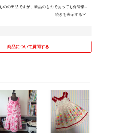
ものの出品ですが、新品のものであっても保管染み
ませんので、細かいことを気にされる方はご購入を
続きを表示する
た後の深夜に作業しております。
と多少色味が異なったり見落としがあるかもしれま
お値段お安く出品しています。
商品について質問する
出品はしませんので、お値段変更後も先着順です。
ル利用です。
は＋100円にて承りますので、ご購入前にコメント
発送を心がけております。
時間ではございますがどうぞよろしくお願いしま