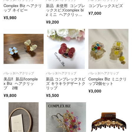
Complex Biz ヘアクリ
新品 未使用 コンプレ
コンプレックスビズ
上記についてご了承頂ける方のご購入をお待ちしております。
ップ ネイビー
ックスビズcomplex bi
¥7,000
z ミニ ヘアクリッ
¥5,980
プ 黒 バレッタ 髪留
¥9,200
ご一読下さりありがとうございました。
め オシャレ ビジュ付
き
バレッタ/ヘアクリップ
バレッタ/ヘアクリップ
バレッタ/ヘアクリップ
美品‼️ 新品‼️comple
新品 コンプレックスビ
Complex Biz ミニクリ
x Biz ヘアクリッ
ズ キラキラデザートク
ップ2個セット
プ 2種
リップ
¥3,000
¥9,800
¥5,500