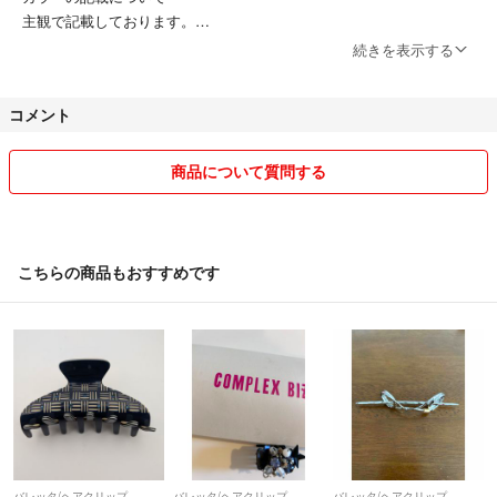
主観で記載しております。
光のあたり方等で変わる場合がありますので、参考程度にお考えくださ
続きを表示する
い。
また、実物に近い色に撮影することが難しいので、画像と実物の色に差
コメント
が出ることがしばしばあります。
特に赤色系(ピンク・オレンジ含む)が苦手です。
お色を気になさる場合は、ご購入前にお尋ねください。
商品について質問する
諸々、神経質な方のご購入はご遠慮下さい。
採寸について
こちらの商品もおすすめです
身幅・ウエストは、平置き採寸での寸法になります。
着丈について、「肩～」等の記載がなければ、後ろ身頃の襟の付け根～
裾までの寸法です。
梱包は簡易包装になります。
厚み制限のため、プチプチを使用しないことがあります。
気になる方は購入前にご確認ください。
梱包材は再利用することが多いです。
梱包の際のシワについてもご容赦下さい。
バレッタ/ヘアクリップ
バレッタ/ヘアクリップ
バレッタ/ヘアクリップ