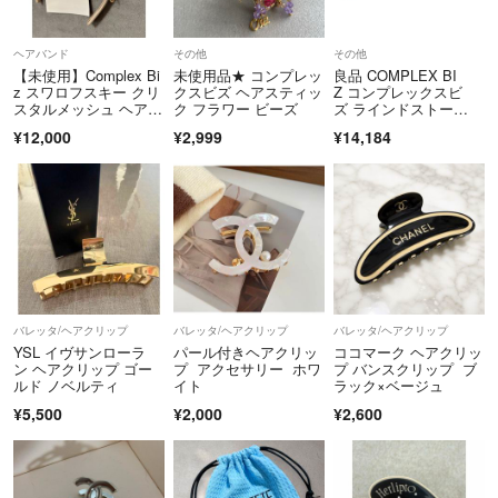
ヘアバンド
その他
その他
【未使用】Complex Bi
未使用品★ コンプレッ
良品 COMPLEX BI
z スワロフスキー クリ
クスビズ ヘアスティッ
Z コンプレックスビ
スタルメッシュ ヘアバ
ク フラワー ビーズ
ズ ラインドストー
ンド
ン バンスクリップ ヘ
¥12,000
¥2,999
¥14,184
アクリップ ブラウ
ン レディース 古着 中
古 USED
バレッタ/ヘアクリップ
バレッタ/ヘアクリップ
バレッタ/ヘアクリップ
YSL イヴサンローラ
パール付きヘアクリッ
ココマーク ヘアクリッ
ン ヘアクリップ ゴー
プ アクセサリー ホワ
プ バンスクリップ ブ
ルド ノベルティ
イト
ラック×ベージュ
¥5,500
¥2,000
¥2,600