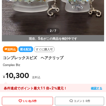
3 / 7
5
現在、
名がこの商品を検討中です
送料込
匿名配送
すぐに購入可
コンプレックスビズ ヘアクリップ
Complex Biz
10,300
¥
送料込
11
2
条件達成でポイント最大
倍+
%還元！
確認する
いいね 5件
コメント 0件