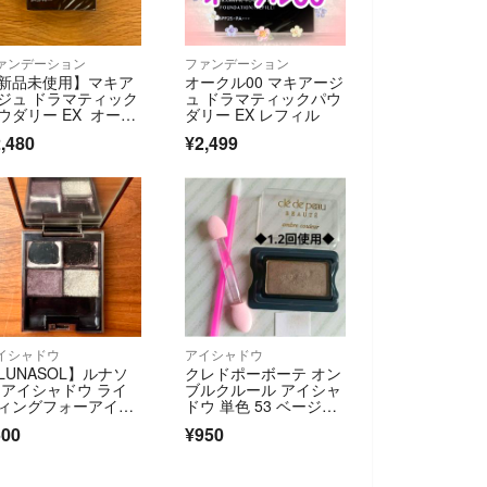
ァンデーション
ファンデーション
新品未使用】マキア
オークル00 マキアージ
ジュ ドラマティック
ュ ドラマティックパウ
ウダリー EX オーク
ダリー EX レフィル
20
,480
¥2,499
イシャドウ
アイシャドウ
LUNASOL】ルナソ
クレドポーボーテ オン
 アイシャドウ ライ
ブルクルール アイシャ
ィングフォーアイ
ドウ 単色 53 ベージ
 EX02
ュ ブラウン メイク チ
500
¥950
ップ付 単色