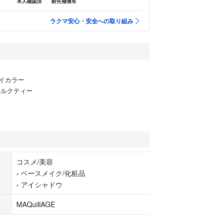
本人確認済
紛失補償有
ラクマ安心・安全への取り組み
イカラー
ムミルクティー
コスメ/美容
›
ベースメイク/化粧品
›
アイシャドウ
MAQuillAGE