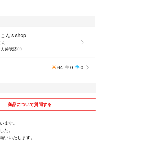
こん's shop
こん
本人確認済
64
0
0
商品について質問する
います。
した。
願いいたします。