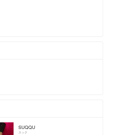
うございます。予算オーバーですので見送り
りがとうございます。
350円との事ですが申し訳ありません、お値
すが400円まではお値下げ可能です。
願い致します。
- 1年以上前
.ﾟ
譲りは厳しいでしょうか？
お願いいたします。
SUQQU
スック