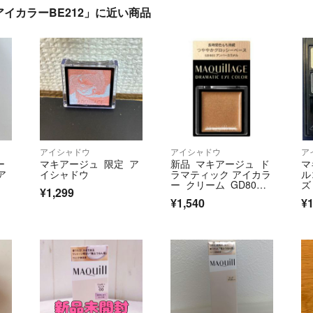
イカラーBE212」に近い商品
アイシャドウ
アイシャドウ
ア
ー
マキアージュ 限定 ア
新品 マキアージュ ド
マ
ア
イシャドウ
ラマティック アイカラ
ル
ー クリーム GD80
ズ
¥1,299
3 アンバーカラメ
¥1,540
¥1
ル ドラマティックア
イカラー 色持ち持続
ベース