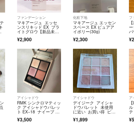
ファンデーション
化粧下地
フ
マテ
マキアージュ エッセ
マキアージュ エッセン
【
キ
ンスリキッド EX ブラ
スベース EX ピュアア
ー
フ
イトグロウ【新品未開
イボリー(30g)
パ
封】
ル
¥2,900
¥2,300
¥2
アイシャドウ
アイシャドウ
ア
オン
RMK シンクロマティッ
デイジーク アイシャ
【
点
ク アイシャドウパレッ
ドウパレット 未使用
ル
ト EX−18 ナイーブ ナ
に近い お買い得 ピン
テ
イツ
ク系 可愛い
ズ
¥3,500
¥1,899
¥