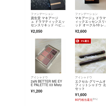
ファンデーション
ファンデーション
資生堂 マキアージ
マキアージュ ドラ
ュ ドラマティックエッ
ィックエッセンスリ
センスリキッド ベビー
ッド オークル10 レ
ピンクオークル00(25m
ィル(25ml)
¥2,050
¥2,600
l)
5%還元
アイシャドウ
アイシャドウ
2aN BETTER ME EY
エクセル グリーム
E PALETTE 03 Misty
フィットシャドウ 2
セット
¥1,200
¥1,600
(5%)
80円相当還元