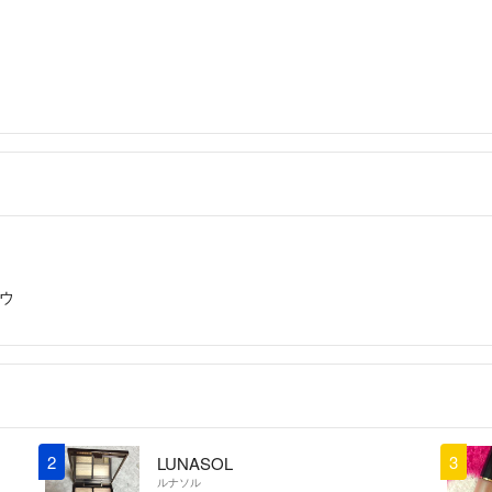
お返事ありがと
ます。
♡
- 1年以上前
はじめまして。
お問い合わせあ
お値下げの件、
下げは難しいで
ご検討宜しくお
こんこん
出品者
ウ
はじめまして✩*
350円でのお
お返事よろしく
♡
- 1年以上前
2
3
LUNASOL
ルナソル