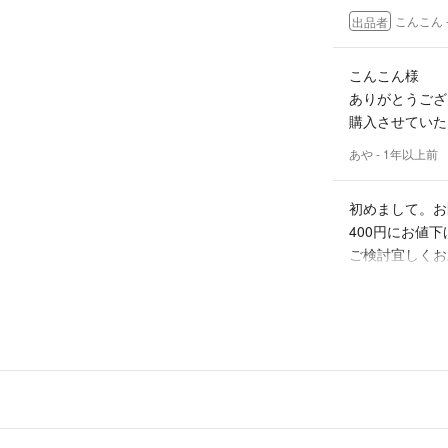
こんこん
出品者
こんこん様
ありがとうござ
購入させていた
あや
- 1年以上前
初めまして。お
400円にお値
ご検討宜しくお
こんこん
出品者
初めまして。
こちら400円
あや
- 1年以上前