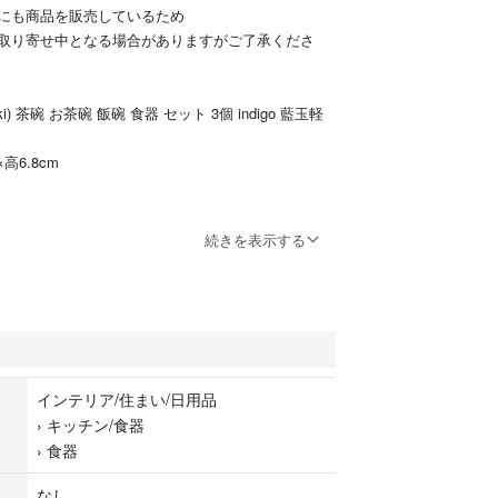
にも商品を販売しているため
取り寄せ中となる場合がありますがご了承くださ
oki) 茶碗 お茶碗 飯碗 食器 セット 3個 indigo 藍玉軽
高6.8cm
使って描いたようににじんで見えます。ちぎり和紙
続きを表示する
柄の淡い「藍色」をお楽しみください。
74ｇ・約292cal ●世界中で古来より伝わる高貴な藍
※飯碗以外は商品ではありません。
使って描いたようににじんで見えます。ちぎり和紙
柄の淡い「藍色」をお楽しみください。●飯碗約1杯
cal ●世界中で古来より伝わる高貴な藍色=indigo ※飯
インテリア/住まい/日用品
ありません。
›
キッチン/食器
C4cd2
›
食器
き誠にありがとうございました。
なし