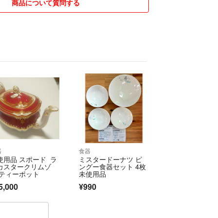
商品について質問する
たします。
器
食器
使用品 スポード ラ
ミスタードーナツ ピ
カスタークリムゾ
ングー食器セット 4枚
 ティーポット
未使用品
5,000
¥990