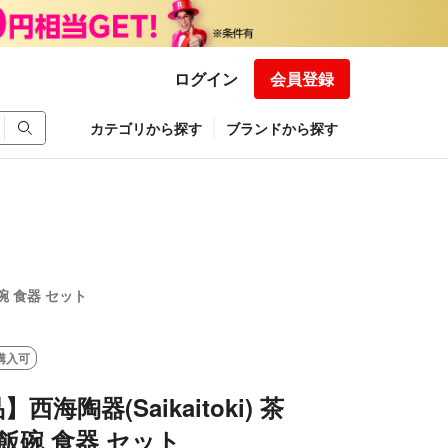
ログイン
会員登録
カテゴリから探す
ブランドから探す
飯碗 食器 セット
購入可
西海陶器(Saikaitoki) 茶
 飯碗 食器 セット