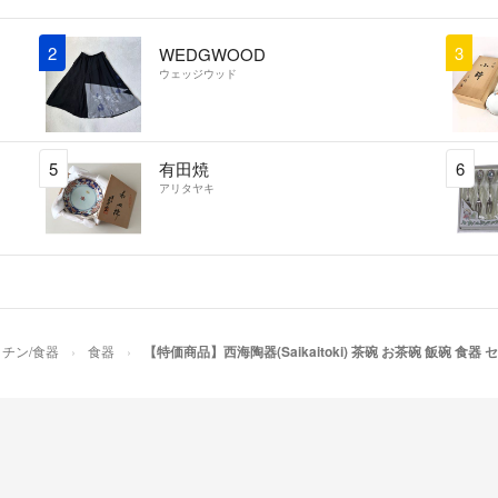
2
3
WEDGWOOD
ウェッジウッド
5
有田焼
6
アリタヤキ
チン/食器
食器
【特価商品】西海陶器(Saikaitoki) 茶碗 お茶碗 飯碗 食器 