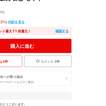
料込
3%)
内訳を見る
11
確認する
ント最大
倍還元！
購入に進む
 0件
コメント 0件
全への取り組み
マーサポートなどのご案内
がとうございます。