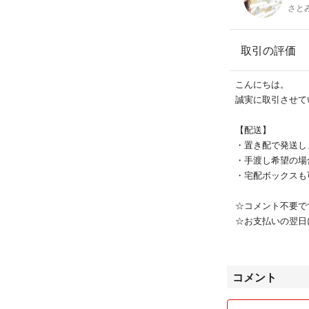
さと
取引の評価
こんにちは。
誠実に取引させて
【配送】
・置き配で発送し
・手渡し希望の場
・宅配ボックスも
☆コメント不要で
☆お支払いの翌日
☆☆発送方法☆☆
商品により異なり
コメント
配送事故の責任は
商品発送後10日