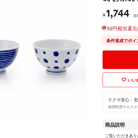
1,744
¥
送
52円相当還元(
条件達成でポイ
いいね
ラクマ安心・安
補償制度やカスタ
商品説明
ご覧いただきあり