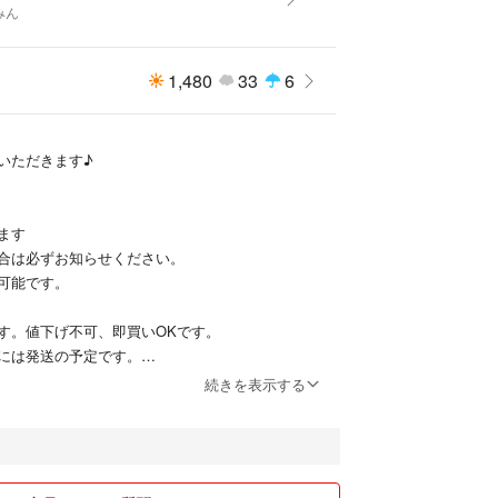
みん
1,480
33
6
いただきます♪
ます
合は必ずお知らせください。
可能です。
す。値下げ不可、即買いOKです。
には発送の予定です。
続きを表示する
ますが、宅配便、ゆうパケットポストが多いです。
負えません。
以降は返品返金対応は一切できません。