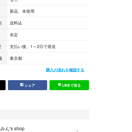
、ご購入いただけましたら幸いです。
ございましたらお気軽にメッセージからお問い合わ
新品、未使用
担
送料込
未定
安
支払い後、1～2日で発送
域
東京都
購入の流れを確認する
シェア
LINEで送る
みん's shop