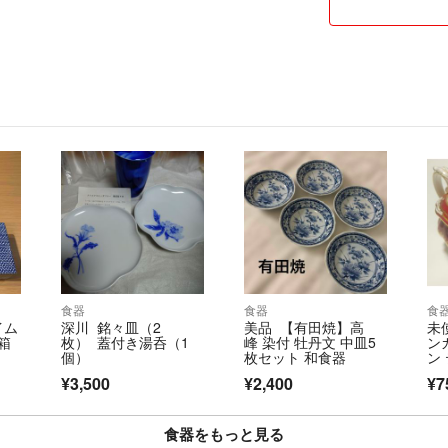
よろしくお願いい
食器
食器
食
タイム
深川 銘々皿（2
美品 【有田焼】高
未
箱
枚） 蓋付き湯呑（1
峰 染付 牡丹文 中皿5
ン
個）
枚セット 和食器
ン
¥3,500
¥2,400
¥7
食器をもっと見る