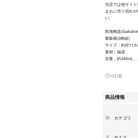
当店では他サイト
まれに売り切れや
い。
西海陶器(Saikait
量飯碗(3柄組)
サイズ：約径11.5×
素材：磁器
容量：約340mL
絵柄一つ一つ筆を
風の絵柄です。染
12日前
●飯碗約１杯＝約1
色＝indigo 
絵柄一つ一つ筆を
商品情報
風の絵柄です。染
=約174ｇ・約292
碗以外は商品では
カテゴリ
b250B091KFMP9
最後までご確認頂
サイズ