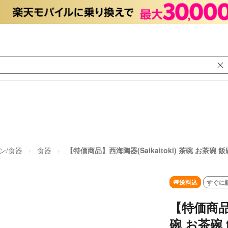
ン/食器
食器
【特価商品】西海陶器(Saikaitoki) 茶碗 お茶碗 
送料込
すぐに
【特価商品】
碗 お茶碗