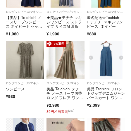
ロングワンピース/マキシワンピース
ロングワンピース/マキシワンピース
ロングワンピース/マキシワンピース
【美品】Te chichi ノ
★美品★テチチ マキ
匿名配送☆Techich
ースリーブワンピー
シワンピース ストラ
i テチチ マキシワン
ス ネイビー F セット
イプ サイズM 夏服
ピース ネイビー
アップ風
¥1,980
¥1,900
¥880
3%還元
ロングワンピース/マキシワンピース
ロングワンピース/マキシワンピース
ロングワンピース/マキシワンピース
ワンピース
美品 Te chichi テチ
美品 Techichi フロン
チ ノースリーブ切替
トジップデニムジャン
¥980
ロング フレア ワンピ
パースカート ワンピ
ース カーキ M 異素材
ース
¥2,980
¥2,399
切替 綿 ナチュラル
(3%)
89円相当還元