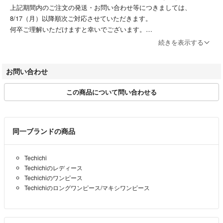
上記期間内のご注文の発送・お問い合わせ等につきましては、
8/17（月）以降順次ご対応させていただきます。
【弊社管理番号】
何卒ご理解いただけますと幸いでございます。
RTGC090395
続きを表示する
【※ご注意※】
一部、北海道・沖縄への配送不可の商品がございます。
お問い合わせ
大変恐縮ではございますが、ご購入前に商品説明文をご確認いただきま
すようお願いいたします。
この商品について問い合わせる
【お問い合わせについて】
大変恐縮ではございますが、以下のお問い合わせ内容につきましては、
ご回答をいたしかねますので予めご了承くださいませ。
同一ブランドの商品
・個々の商品について（状態・季節感・サイズ・デザイン等）
Techichi
・商品画像追加のご依頼
Techichiのレディース
・お値下げについて
Techichiのワンピース
Techichiのロングワンピース/マキシワンピース
【付属品等について】
商品画像に写っているものが全てとなります。
商品画像に写っていない、リボンやベルト等は付属いたしません。