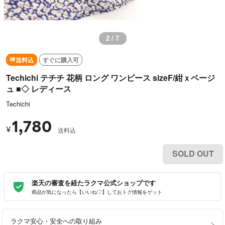
3 / 7
送料込
すぐに購入可
Techichi テチチ 花柄 ロング ワンピース sizeF/紺ｘベージ
ュ ■◇ レディース
Techichi
1,780
¥
送料込
SOLD OUT
楽天の審査を経たラクマ公式ショップです
商品が気になったら【いいね♡】しておトク情報をゲット
ラクマ安心・安全への取り組み