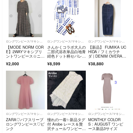
ロングワンピース/マキシワンピース
ロングワンピース/マキシワンピース
ロングワンピース/マキシワンピース
【MODE NORM COR
さんかくコラボ大人の
【新品】 FUMIKA UC
E】2WAYマキシプリ
二部式浴衣単品白地青
HIDA / フミカウチ
ントワンピース☆ニコ
紺色ドット柄セパレー
ダ | DENIM OVERAL
アンド☆Ｌ☆コモン柄
トワンピース浴衣
L APRON MIDI DRES
¥2,000
¥8,599
¥38,880
ワンピース
ロングワンピース/マキシワンピース
ロングワンピース/マキシワンピース
ロングワンピース/マキシワンピース
ZARA♡パフスリーブ
憧れの一着✨新品タグ
MONTHLY COLOR
ロングワンピース♡ピ
付 Arobe レース＆贅
S : AUGUST ワンピ
ンク
沢チュールワンピー
ース新品3サイズ
ス 白 定価7万