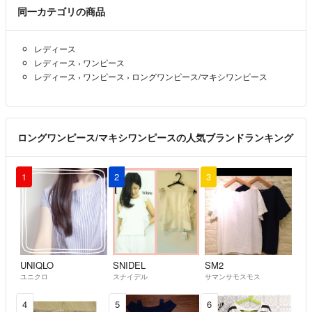
同一カテゴリの商品
【配送業者】ヤマト運輸
レディース
【発送について】
レディース
›
ワンピース
発送までの日数が2〜3日で発送と表示されますが、
レディース
›
ワンピース
›
ロングワンピース/マキシワンピース
2～3営業日での発送となります。
【採寸方法について】
※当店の採寸方法は下記URLからご確認ください。
ロングワンピース/マキシワンピースの人気ブランドランキング
https://www.kaitori-abj.com/auctionsize/sizelist.html
※こちらのアカウントはラクマ公式パートナーの株式会社ABJによって
1
2
3
運営されています。
▼特商法
https://fril.jp/ts/official/law/abj/
UNIQLO
SNIDEL
SM2
▼返品特約
ユニクロ
スナイデル
サマンサモスモス
https://fril.jp/ts/official/law/abj/#return_policy
4
5
6