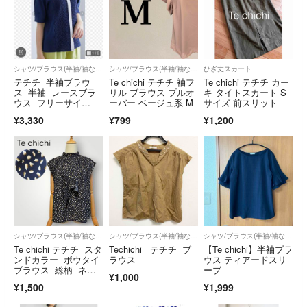
シャツ/ブラウス(半袖/袖なし)
シャツ/ブラウス(半袖/袖なし)
ひざ丈スカート
テチチ 半袖ブラウ
Te chichi テチチ 袖フ
Te chichi テチチ カー
ス 半袖 レースブラ
リル ブラウス プルオ
キ タイトスカート S
ウス フリーサイ
ーバー ベージュ系 M
サイズ 前スリット
ズ ネイビー 夏 秋
¥3,330
¥799
¥1,200
シャツ/ブラウス(半袖/袖なし)
シャツ/ブラウス(半袖/袖なし)
シャツ/ブラウス(半袖/袖なし)
Te chichi テチチ スタ
Techichi テチチ ブ
【Te chichi】半袖ブラ
ンドカラー ボウタイ
ラウス
ウス ティアードスリ
ブラウス 総柄 ネイ
ーブ
¥1,000
ビー
¥1,500
¥1,999