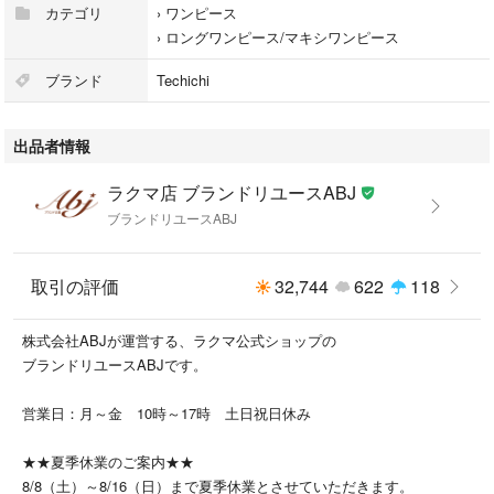
身幅（脇下） 43cm
カテゴリ
›
ワンピース
後ろ着丈（襟元より） 116cm
›
ロングワンピース/マキシワンピース
全長 -
袖丈 56cm
ブランド
Techichi
【配送方法・送料に関して】
出品者情報
ラクマのシステム仕様上、配送方法が未定と表示されますが、
ヤマト運輸にて発送させていただきます。
ラクマ店 ブランドリユースABJ
ブランドリユースABJ
【ご注意】
こちらの商品は北海道・沖縄への配送は不可となります。
上記地域よりご購入いただいた場合、大変恐縮ではございますが、
取引の評価
32,744
622
118
お取引キャンセルとさせていただきます。予めご了承くださいませ。
株式会社ABJが運営する、ラクマ公式ショップの
【お問い合わせについて】
ブランドリユースABJです。
大変恐縮ではございますが、以下のお問い合わせ内容につきましては、
ご回答をいたしかねますので予めご了承くださいませ。
営業日：月～金 10時～17時 土日祝日休み
・商品の状態、季節感、サイズ、デザイン等について
★★夏季休業のご案内★★
・商品画像追加のご依頼
8/8（土）～8/16（日）まで夏季休業とさせていただきます。
・お値下げについて