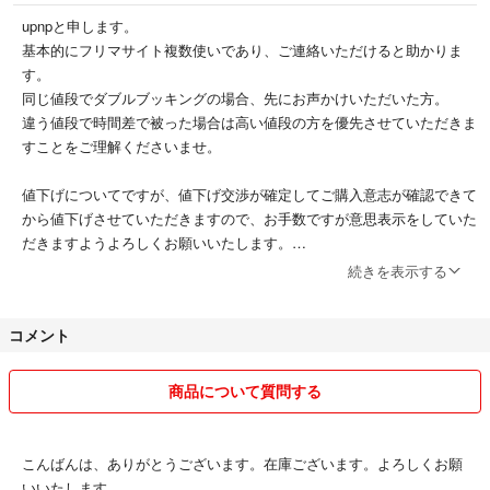
upnpと申します。
基本的にフリマサイト複数使いであり、ご連絡いただけると助かりま
す。
同じ値段でダブルブッキングの場合、先にお声かけいただいた方。
違う値段で時間差で被った場合は高い値段の方を優先させていただきま
すことをご理解くださいませ。
値下げについてですが、値下げ交渉が確定してご購入意志が確認できて
から値下げさせていただきますので、お手数ですが意思表示をしていた
だきますようよろしくお願いいたします。
大幅値下げには対応しかねます。個人差ございますが、よろしくお願い
続きを表示する
いたします。
(例 15000円の品を10800円、6000円の品を4000円等)
コメント
こちらもギリギリで出品していて、お気持ち程度のお値下げだという点
をご理解いただければ幸いです。
商品について質問する
時間がたてばコメントは削除していきますが、皆さんに伝え忘れている
ようなことである内容でしたら残しておきますので、ご参考にしていた
だければと考えております。
こんばんは、ありがとうございます。在庫ございます。よろしくお願
いいたします。