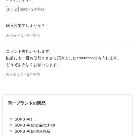
発送はなるだけ早く対応いたします。梱包が素人ゆえあまり美しくない
upnp
- 2年弱前
出品者
点はご容赦いただけると幸いです。(外のみがあまり美しくなく、中は
洋服等柔らかいもの以外は、緩衝材で潰れないよう配慮しておりま
す。)
購入可能でしょうか？
分厚いものは送料削減のために圧縮パックにて発送させていただきます
みゃみゃこ
- 2年弱前
ので、その点はご容赦ください。
素人自宅保存のため、その点をご理解いただける方のみご購入をお願い
コメント失礼いたします。
いたします。
以前にも一度お取引きさせて頂きました1to2tohonともうします。
汚れ等見落としがあるかもしれませんが、ご理解いただけると幸いで
どうぞよろしくお願いします。
す。
みゃみゃこ
- 2年弱前
至らない点が多々ございますが、よろしくお願いいたします。
同一ブランドの商品
SUNSTAR
SUNSTARの食品/飲料/酒
SUNSTARの健康食品