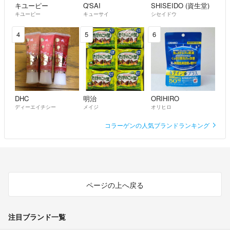
キユーピー
Q'SAI
SHISEIDO (資生堂)
キユーピー
キューサイ
シセイドウ
4
5
6
DHC
明治
ORIHIRO
ディーエイチシー
メイジ
オリヒロ
コラーゲンの人気ブランドランキング
ページの上へ戻る
注目ブランド一覧