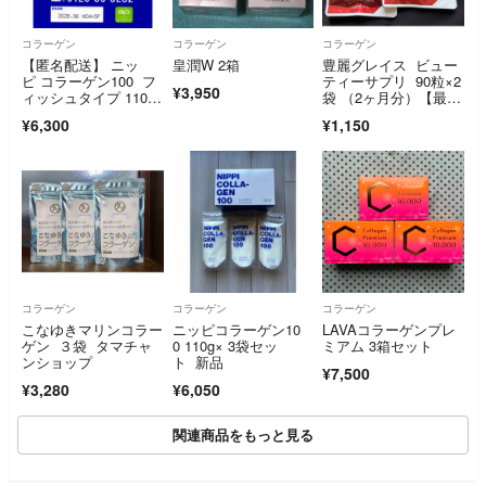
コラーゲン
コラーゲン
コラーゲン
【匿名配送】 ニッ
皇潤W 2箱
豊麗グレイス ビュー
ピ コラーゲン100 フ
ティーサプリ 90粒×2
¥3,950
ィッシュタイプ 110g
袋 （2ヶ月分）【最安
×3袋
値】
¥6,300
¥1,150
コラーゲン
コラーゲン
コラーゲン
こなゆきマリンコラー
ニッピコラーゲン10
LAVAコラーゲンプレ
ゲン ３袋 タマチャ
0 110g× 3袋セッ
ミアム 3箱セット
ンショップ
ト 新品
¥7,500
¥3,280
¥6,050
関連商品をもっと見る