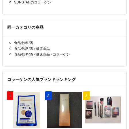
SUNSTARのコラーゲン
同一カテゴリの商品
食品/飲料/酒
食品/飲料/酒
›
健康食品
食品/飲料/酒
›
健康食品
›
コラーゲン
コラーゲンの人気ブランドランキング
1
2
3