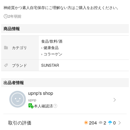
神経質かつ素人自宅保存にご理解ない方はご購入をお控えください。
2年弱前
商品情報
食品/飲料/酒
カテゴリ
›
健康食品
›
コラーゲン
ブランド
SUNSTAR
出品者情報
upnp's shop
upnp
本人確認済
取引の評価
204
2
0