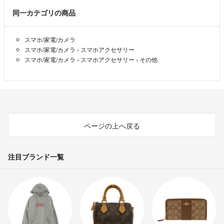
を含め全般に傷や打痕や割れ等がある）​​
同一カテゴリの商品
■オーダーいただいてから在庫確認をさせていただくため、キャンセル
スマホ/家電/カメラ
させていただく場合があります■ ​​
スマホ/家電/カメラ
›
スマホアクセサリー
スマホ/家電/カメラ
›
スマホアクセサリー
›
その他
◆補償について◆​​
①不具合時、発送後30日以内返品可（Jグレードを除く） ​​
②購入後2年以内のネットワーク利用制限保証​​
◆お問い合わせ◆ ​
商品詳細ページ、または取引ページよりお問い合わせボタン押下＞問い
ページの上へ戻る
合わせフォームよりお問い合わせください。​
※こちらのアカウントはラクマ公式パートナーのモバイルケアテクノロ
注目ブランド一覧
ジーズによって運営されています。
▼特商法
https://fril.jp/ts/official/law/mct/
▼返品特約
https://fril.jp/ts/official/law/mct/#return_policy