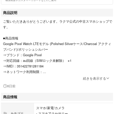
商品説明
ご覧いただきありがとうございます。ラクマ公式の中古スマホショップで
す。
■商品情報
Google Pixel Watch LTEモデル (Polished Silverケース/Charcoal アクティ
ブバンド)/ポリッシュシルバー
⇒ブランド：Google Pixel
⇒対応回線：au回線（SIMロック未解除） ※1
⇒IMEI：351422781281184
⇒ネットワーク利用制限：
続きを表示する
■商品状態
8日前
⇒【Sグレード】未使用品（新品同様の状態） ※2
⇒箱ダメージ品
商品情報
⇒動作：基本機能確認済み
⇒電池性能：Android端末に関しては電池性能はわかりかねますのでご容
スマホ/家電/カメラ
赦下さい
カテゴリ
›
スマホアクセサリー