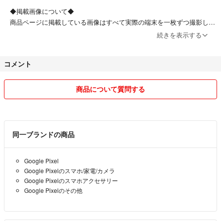
※2 一部写真に写らないキズ等もございます。グレードの詳細はプロフィ
◆掲載画像について◆
ールをご確認ください。
商品ページに​​掲載している画像はすべて実際の端末を一枚ずつ撮影して
※3 検品時にネットワーク制限について確認していますが、万が一制限が
おります。
かかってしまった場合はご購入日から2年以内であれば返品可能です。
続きを表示する
◆商品のグレードについて◆​​
【商品管理番号】202602100537
コメント
商品ページに記載しているグレードの基準は下記のとおりです。​​
【Sグレード】​​
商品について質問する
未使用品（新品同様の状態）​​
【Aグレード】​​
目立つ傷がなく非常にきれいな状態（液晶への傷がなく外装の傷・汚れ
が微細）​​
同一ブランドの商品
【Bグレード】​​
細かな傷・薄いかすり傷があり、使用感がある状態（液晶に薄い傷や、
Google Pixel
外装に微細な傷・汚れ等が多少見受けられる）​​
Google Pixelのスマホ/家電/カメラ
【Cグレード】​​
Google Pixelのスマホアクセサリー
目立つ傷や擦り傷等があり、明らかな使用感がある状態（液晶に目立つ
Google Pixelのその他
傷、複数の傷がある。全体的に傷・汚れ・塗装剥がれが目立つ）​​
【Jグレード】​​
目に見えてダメージがあり、激しい損傷または破損している状態（液晶