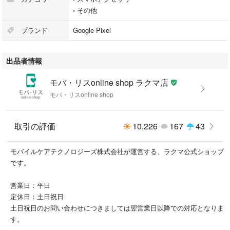
›
その他
■付属品
なし 本体のみ
ブランド
Google Pixel
☆★☆★☆ ラクマ公式なので安心 ☆★☆★☆
出品者情報
①端末はすべて初期化済み。届いたらすぐに使えます！
②専任スタッフによる検品&クリーニング済。公平な基準でグレード付
モバ・リスonline shop ラクマ店
け。
モバ・リスonline shop
③不具合があった場合も、発送後30日以内は返品可能（Jグレードを除
く）
④ネットワーク利用制限保証 ※3
取引の評価
10,226
167
43
■返品・キャンセル・その他お問い合わせについて
モバイルケアテクノロジーズ株式会社が運営する、ラクマ公式ショップ
プロフィール欄をご確認ください。
です。
こちらの商品はラクマ公式パートナーのモバイルケアテクノロジーズ株式
営業日：平日
会社によって出品されています。
定休日：土日祝日
土日祝日のお問い合わせにつきましては翌営業日以降での対応となりま
※1 格安SIMの利用可否については格安SIM提供各社の動作確認済み端末ペ
す。
ージをご確認ください。