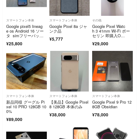
スマートフォン本体
スマートフォン本体
その他
Google pixel5 lineag
Google Pixel 8a ジャ
Google Pixel Watc
e os Android 16 ソー
ンク品
h 3 41mm Wi-Fi ポー
タ simフリーバッテ
セリン 即購入O
¥5,777
リー交換済み
K 箱・充電器付き 美
¥25,800
¥29,000
品
スマートフォン本体
スマートフォン本体
スマートフォン本体
新品同様 グーグル Pi
【美品】Google Pixel
Google Pixel 9 Pro 12
xel 10 PRO 128GB 10
8 128GB 本体のみ
8GB Obsidian
0%
¥38,000
¥78,000
¥89,000