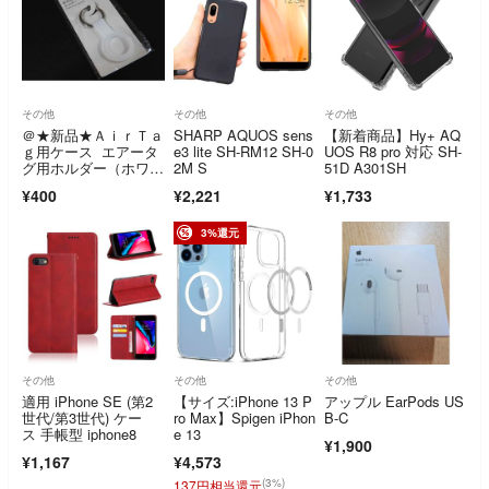
その他
その他
その他
＠★新品★ＡｉｒＴａ
SHARP AQUOS sens
【新着商品】Hy+ AQ
ｇ用ケース エアータ
e3 lite SH-RM12 SH-0
UOS R8 pro 対応 SH-
グ用ホルダー（ホワイ
2M S
51D A301SH
ト）シリコン★
¥400
¥2,221
¥1,733
3%還元
その他
その他
その他
適用 iPhone SE (第2
【サイズ:iPhone 13 P
アップル EarPods US
世代/第3世代) ケー
ro Max】Spigen iPhon
B-C
ス 手帳型 iphone8
e 13
¥1,900
¥1,167
¥4,573
(3%)
137円相当還元